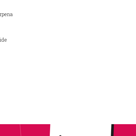
arpena
ide