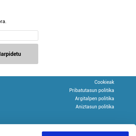
ra.
arpidetu
Cookieak
Pribatutasun politika
Argitalpen politika
Aniztasun politika