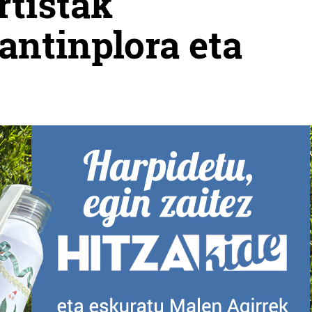
rtistak
antinplora eta