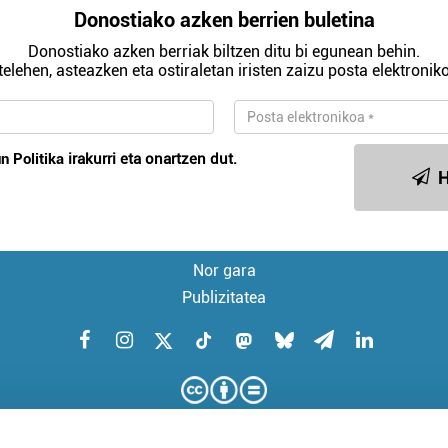
Donostiako azken berrien buletina
Donostiako azken berriak biltzen ditu bi egunean behin.
telehen, asteazken eta ostiraletan iristen zaizu posta elektroniko
n Politika
irakurri eta onartzen dut.
H
Nor gara
Publizitatea