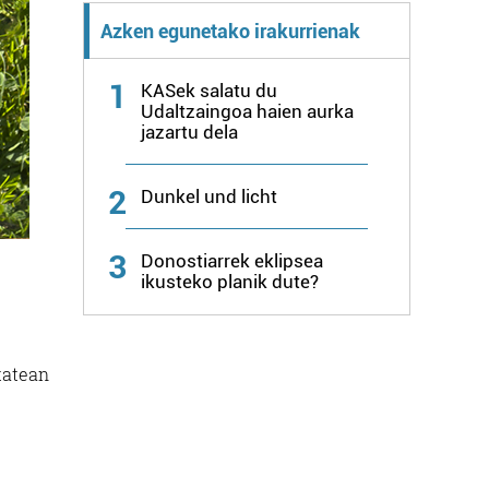
Azken egunetako irakurrienak
1
KASek salatu du
Udaltzaingoa haien aurka
jazartu dela
2
Dunkel und licht
3
Donostiarrek eklipsea
ikusteko planik dute?
tatean