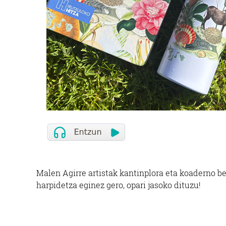
Malen Agirre artistak kantinplora eta koaderno be
harpidetza eginez gero, opari jasoko dituzu!