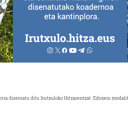
rria diseinatu ditu Irutxuloko Hitzarentzat. Edozein modali