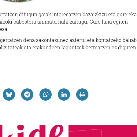
orratzen ditugun gaiak interesatzen bazaizkizu eta gure ek
ikoki babestera animatu nahi zaitugu. Gure lana egiten
esa.
 gertatzen dena sakontasunez aztertu eta kontatzeko baliab
blizitateak eta erakundeen laguntzek bermatzen ez diguten