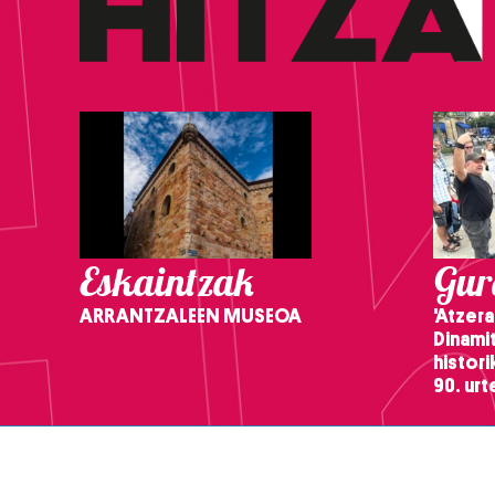
Eskaintzak
Gure
ARRANTZALEEN MUSEOA
'Atzera
Dinamit
histor
90. ur