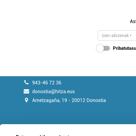
As
Pribatutasu
943-46 72 36
donostia@hitza.eus
Ametzagaña, 19 - 20012 Donostia