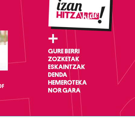
+
GURE BERRI
ZOZKETAK
ESKAINTZAK
DENDA
HEMEROTEKA
DF
NOR GARA