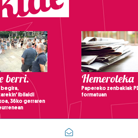
 berri.
Hemeroteka
 begira,
Papereko zenbakiak P
arekin' ibilaldi
formatuan
ikoa, 36ko gerraren
teurrenean