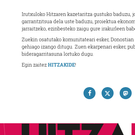
Irutxuloko Hitzaren kazetaritza gustuko baduzu, j
garrantzitsua dela uste baduzu, proiektua ekonom
jarraitzeko, ezinbesteko zaigu gure irakurleen bab
Zuekin osatutako komunitateari esker, Donostian
gehiago izango ditugu. Zuen ekarpenari esker, pu
bideragarritasuna lortuko dugu.
Egin zaitez
HITZAKIDE
!