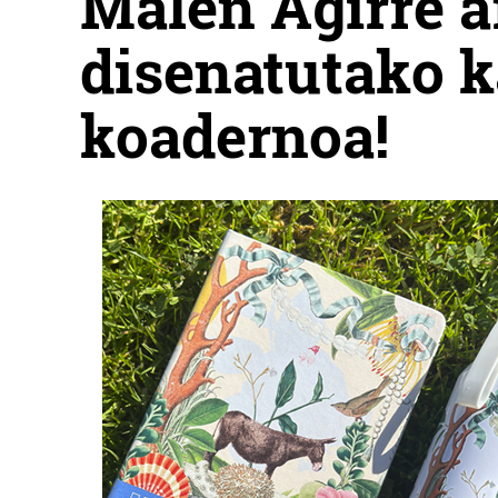
Malen Agirre a
disenatutako k
koadernoa!