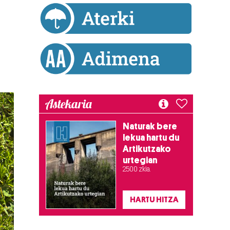
Astekaria
Naturak bere
lekua hartu du
Artikutzako
urtegian
2.500 zkia.
HARTU HITZA