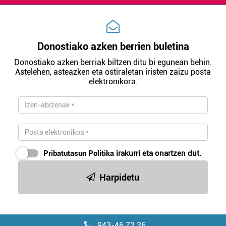
irakurri
Donostiako azken berrien buletina
Donostiako azken berriak biltzen ditu bi egunean behin.
Astelehen, asteazken eta ostiraletan iristen zaizu posta
elektronikora.
Pribatutasun Politika
irakurri eta onartzen dut.
Harpidetu
943-46 72 36