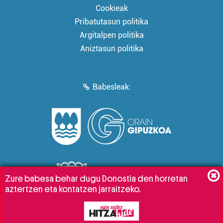
Cookieak
Pribatutasun politika
Argitalpen politika
Aniztasun politika
Babesleak:
Zure babesa behar dugu Donostia den horretan
aztertzen eta kontatzen jarraitzeko.