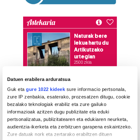
Astekaria
Naturak bere
lekua hartu du
Artikutzako
urtegian
2.500 zkia.
Datuen erabilera arduratsua
HARTU HITZA
Guk eta
gure 1022 kideek
sure informacio pertsonala,
zure IP zenbakia, esaterako, prozesatzen ditugu, cookie
bezalako teknologiak erabiliz eta zure gailuko
Azken egunetako irakurrienak
informazioak azitzen dugu publizitate eta eduki
pertsonalizatua, publizitatearen eta edukiaren neurketa,
1
Hizkuntza ere, kontsumo
audientzia-ikerketa eta zerbitzuen garapena eskaintzeko.
irizpide
Zure datuak nork eta zertarako erabiltzen dituen