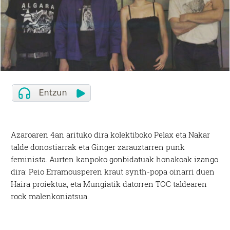
Azaroaren 4an arituko dira kolektiboko Pelax eta Nakar
talde donostiarrak eta Ginger zarauztarren punk
feminista. Aurten kanpoko gonbidatuak honakoak izango
dira: Peio Erramousperen kraut synth-popa oinarri duen
Haira proiektua, eta Mungiatik datorren TOC taldearen
rock
malenkoniatsua.