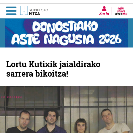
Sartu
Lortu Kutixik jaialdirako
sarrera bikoitza!