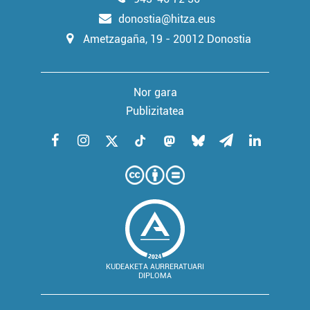
donostia@hitza.eus
Ametzagaña, 19 - 20012 Donostia
Nor gara
Publizitatea
KUDEAKETA AURRERATUARI
DIPLOMA