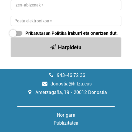
Pribatutasun Politika
irakurri eta onartzen dut.
Harpidetu
943-46 72 36
donostia@hitza.eus
Ametzagaña, 19 - 20012 Donostia
Nor gara
Publizitatea