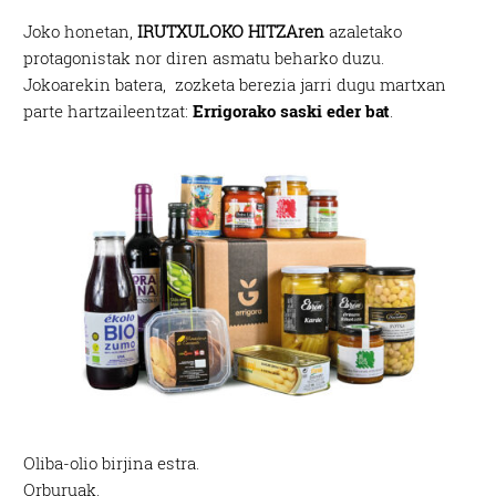
Joko honetan,
IRUTXULOKO HITZAren
azaletako
protagonistak nor diren asmatu beharko duzu.
Jokoarekin batera, zozketa berezia jarri dugu martxan
parte hartzaileentzat:
Errigorako saski eder bat
.
Oliba-olio birjina estra.
Orburuak.