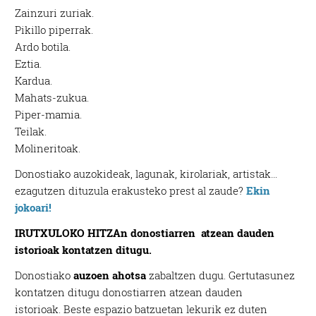
Zainzuri zuriak.
Pikillo piperrak.
Ardo botila.
Eztia.
Kardua.
Mahats-zukua.
Piper-mamia.
Teilak.
Molineritoak.
Donostiako auzokideak, lagunak, kirolariak, artistak…
ezagutzen dituzula erakusteko prest al zaude?
Ekin
jokoari!
IRUTXULOKO HITZAn donostiarren atzean dauden
istorioak kontatzen ditugu.
Donostiako
auzoen ahotsa
zabaltzen dugu. Gertutasunez
kontatzen ditugu donostiarren atzean dauden
istorioak. Beste espazio batzuetan lekurik ez duten