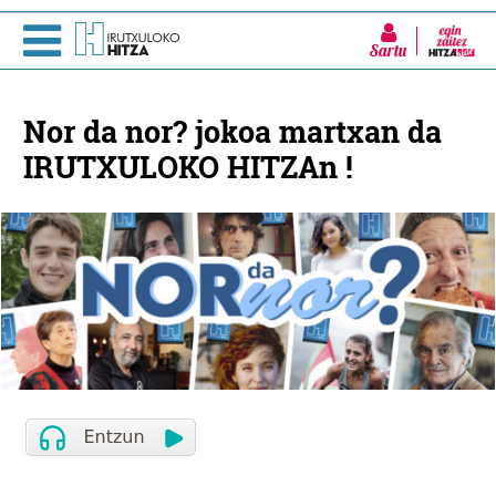
Sartu
Nor da nor? jokoa martxan da
IRUTXULOKO HITZAn !