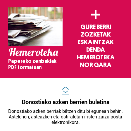
Webgune honek cookie propioak eta hirugarrenen cookie-
+
fitxategiak erabiltzen ditu. Zure esperientzia eta
zerbitzuak hobetzeko asmoz, cookie teknologiaz
baliatzen gara. Ohar hau onartuz gero, teknologia hori
GURE BERRI
erabiltzeko baimen esplizitua ematen diguzu.
Gehiago
ZOZKETAK
irakurri
ESKAINTZAK
Hemeroteka
DENDA
HEMEROTEKA
Papereko zenbakiak
NOR GARA
PDF formatuan
Donostiako azken berrien buletina
Donostiako azken berriak biltzen ditu bi egunean behin.
Astelehen, asteazken eta ostiraletan iristen zaizu posta
elektronikora.