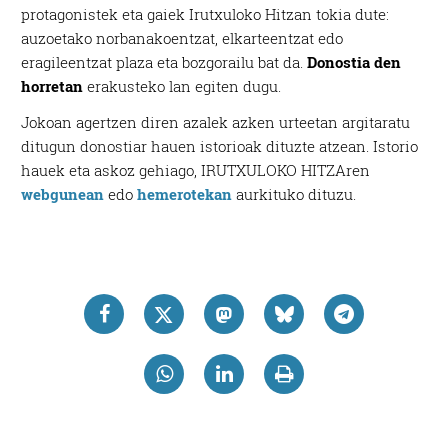
protagonistek eta gaiek Irutxuloko Hitzan tokia dute:
auzoetako norbanakoentzat, elkarteentzat edo
eragileentzat plaza eta bozgorailu bat da.
Donostia den
horretan
erakusteko lan egiten dugu.
Jokoan agertzen diren azalek azken urteetan argitaratu
ditugun donostiar hauen istorioak dituzte atzean. Istorio
hauek eta askoz gehiago, IRUTXULOKO HITZAren
webgunean
edo
hemerotekan
aurkituko dituzu.