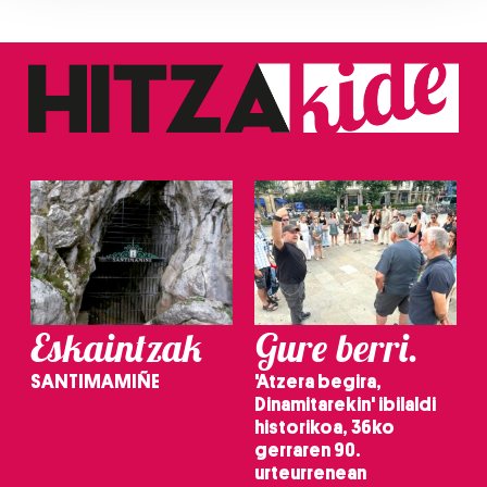
Guk eta gure bazkideek zure datu pertsonalak
prozesatzen ditugu, zure IP zenbakia, besteak beste,
teknologia erabiliz, cookieak adibidez, iragarki eta eduki
pertsonalizatuak eskaintzeko, iragarkiak eta edukia
neurtzeko, jendeari buruzko informazioa biltzeko eta
produktuak garatzeko. Zure datuak nork eta zertarako
erabiltzen dituen hauta dezakezu.
Bazkide batzuek ez dizute baimenik eskatzen, eta beren
interes komertzial legitimoetan babesten dira. Ikusi gure
bazkideen zerrenda, beren ustez zein helburutarako
duten interes legitimoa eta horren aurka nola egin
dezakezun ikusteko.
Eskaintzak
Gure berri.
Lortu zure datu pertsonalak prozesatzeko moduari
SANTIMAMIÑE
'Atzera begira,
buruzko informazio gehiago eta ezarri zure lehentasunak
Dinamitarekin' ibilaldi
datuen atalean. Edozein unetan alda edo ken dezakezu
historikoa, 36ko
zure baimena Cookieen adierazpenean.
gerraren 90.
urteurrenean