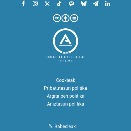
KUDEAKETA AURRERATUARI
DIPLOMA
Cookieak
Pribatutasun politika
Argitalpen politika
Aniztasun politika
Babesleak: