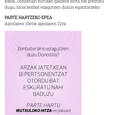
jokoa, Donostiari buruzko galdera sorta bat prestatu
dugu, hiria zenbat ezagutzen duzun egiaztatzeko.
PARTE HARTZEKO EPEA:
Apirilaren 10etik apirilaren 22ra.