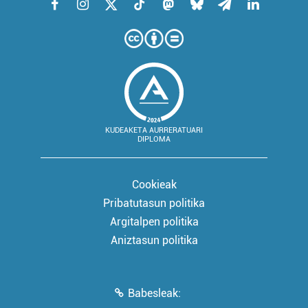
KUDEAKETA AURRERATUARI
DIPLOMA
Cookieak
Pribatutasun politika
Argitalpen politika
Aniztasun politika
Babesleak: