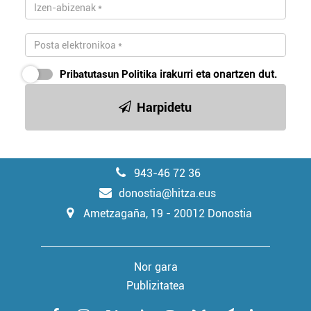
bazkideen zerrenda, beren ustez zein helburutarako
duten interes legitimoa eta horren aurka nola egin
dezakezun ikusteko.
Pribatutasun Politika
irakurri eta onartzen dut.
Lortu zure datu pertsonalak prozesatzeko moduari
buruzko informazio gehiago eta ezarri zure lehentasunak
Harpidetu
datuen atalean. Edozein unetan alda edo ken dezakezu
zure baimena Cookieen adierazpenean.
Webgune honek cookie propioak eta hirugarrenen cookie-
943-46 72 36
fitxategiak erabiltzen ditu. Zure esperientzia eta
donostia@hitza.eus
zerbitzuak hobetzeko asmoz, cookie teknologiaz
baliatzen gara. Ohar hau onartuz gero, teknologia hori
Ametzagaña, 19 - 20012 Donostia
erabiltzeko baimen esplizitua ematen diguzu.
Gehiago
irakurri
Nor gara
Publizitatea