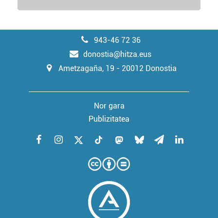
943-46 72 36
donostia@hitza.eus
Ametzagaña, 19 - 20012 Donostia
Nor gara
Publizitatea