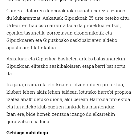
Gainera, datorren denboraldiak esanahi berezia izango
du klubarentzat: Askatuak Gipuzkoak 25 urte beteko ditu.
Urteurren hau oso garrantzitsua da proiektuarentzat,
egonkortasunetik, zorroztasun ekonomikotik eta
Gipuzkoaren eta Gipuzkoako saskibaloiaren aldeko
apustu argitik finkatua.
Askatuak eta Gipuzkoa Basketen arteko batasunarekin
Gipuzkoan elitezko saskibaloiaren etapa berri bat sortu
da.
Iragana, oraina eta etorkizuna lotzen dituen proiektua,
klubari lehen aldiz lehen taldeari lotutako harrobi propioa
izatea ahalbidetuko diona, aldi berean Harrobia proiektua
eta lurraldeko klub guztien lankidetza mantenduz.
Izan ere, bide honek zentzua izango du elkarrekin
gurutzatzen badugu.
Gehiago nahi dugu.