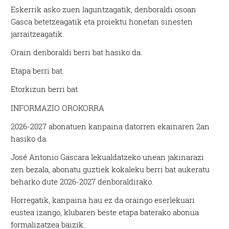
Eskerrik asko zuen laguntzagatik, denboraldi osoan
Gasca betetzeagatik eta proiektu honetan sinesten
jarraitzeagatik.
Orain denboraldi berri bat hasiko da.
Etapa berri bat.
Etorkizun berri bat.
INFORMAZIO OROKORRA
2026-2027 abonatuen kanpaina datorren ekainaren 2an
hasiko da.
José Antonio Gascara lekualdatzeko unean jakinarazi
zen bezala, abonatu guztiek kokaleku berri bat aukeratu
beharko dute 2026-2027 denboraldirako.
Horregatik, kanpaina hau ez da oraingo eserlekuari
eustea izango, klubaren beste etapa baterako abonua
formalizatzea baizik.