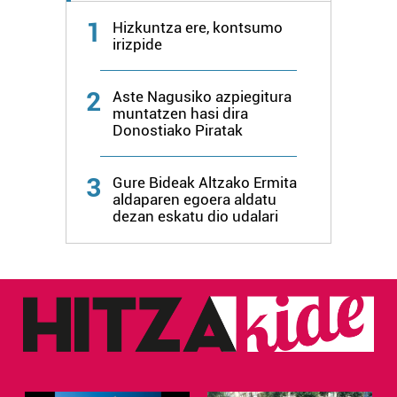
1
Hizkuntza ere, kontsumo
irizpide
2
Aste Nagusiko azpiegitura
muntatzen hasi dira
Donostiako Piratak
3
Gure Bideak Altzako Ermita
aldaparen egoera aldatu
dezan eskatu dio udalari