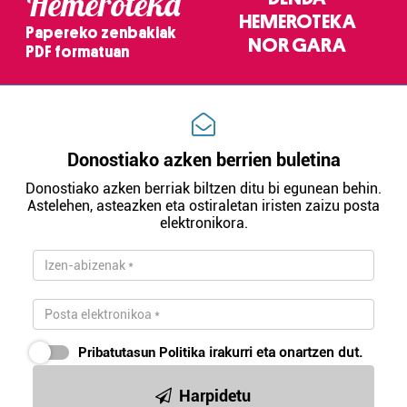
Hemeroteka
HEMEROTEKA
Papereko zenbakiak
NOR GARA
PDF formatuan
Donostiako azken berrien buletina
Donostiako azken berriak biltzen ditu bi egunean behin.
Astelehen, asteazken eta ostiraletan iristen zaizu posta
elektronikora.
Pribatutasun Politika
irakurri eta onartzen dut.
Harpidetu