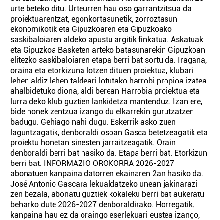
urte beteko ditu. Urteurren hau oso garrantzitsua da
proiektuarentzat, egonkortasunetik, zorroztasun
ekonomikotik eta Gipuzkoaren eta Gipuzkoako
saskibaloiaren aldeko apustu argitik finkatua. Askatuak
eta Gipuzkoa Basketen arteko batasunarekin Gipuzkoan
elitezko saskibaloiaren etapa berri bat sortu da. Iragana,
oraina eta etorkizuna lotzen dituen proiektua, klubari
lehen aldiz lehen taldeari lotutako harrobi propioa izatea
ahalbidetuko diona, aldi berean Harrobia proiektua eta
lurraldeko klub guztien lankidetza mantenduz. Izan ere,
bide honek zentzua izango du elkarrekin gurutzatzen
badugu. Gehiago nahi dugu. Eskerrik asko zuen
laguntzagatik, denboraldi osoan Gasca betetzeagatik eta
proiektu honetan sinesten jarraitzeagatik. Orain
denboraldi berri bat hasiko da. Etapa berri bat. Etorkizun
berri bat. INFORMAZIO OROKORRA 2026-2027
abonatuen kanpaina datorren ekainaren 2an hasiko da.
José Antonio Gascara lekualdatzeko unean jakinarazi
zen bezala, abonatu guztiek kokaleku berri bat aukeratu
beharko dute 2026-2027 denboraldirako. Horregatik,
kanpaina hau ez da oraingo eserlekuari eustea izango,