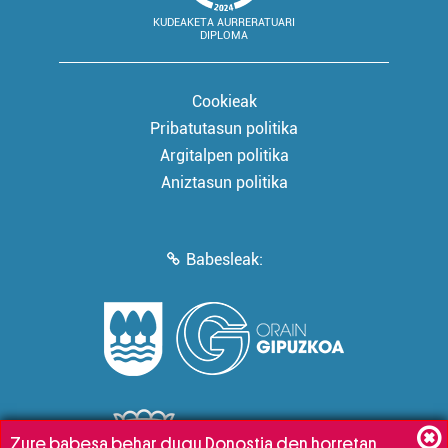
KUDEAKETA AURRERATUARI
DIPLOMA
Cookieak
Pribatutasun politika
Argitalpen politika
Aniztasun politika
Babesleak:
Zure babesa behar dugu Donostia den horretan