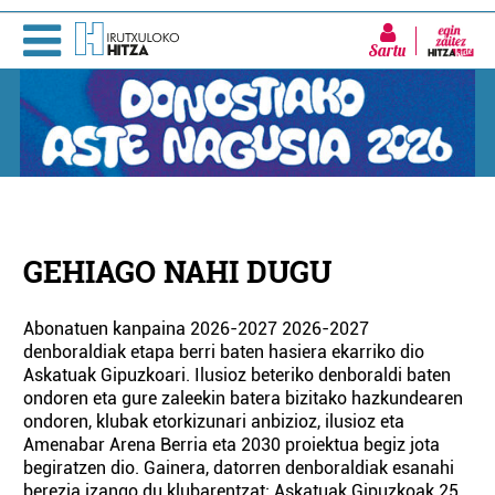
Sartu
GEHIAGO NAHI DUGU
Abonatuen kanpaina 2026-2027 2026-2027
denboraldiak etapa berri baten hasiera ekarriko dio
Askatuak Gipuzkoari. Ilusioz beteriko denboraldi baten
ondoren eta gure zaleekin batera bizitako hazkundearen
ondoren, klubak etorkizunari anbizioz, ilusioz eta
Amenabar Arena Berria eta 2030 proiektua begiz jota
begiratzen dio. Gainera, datorren denboraldiak esanahi
berezia izango du klubarentzat: Askatuak Gipuzkoak 25