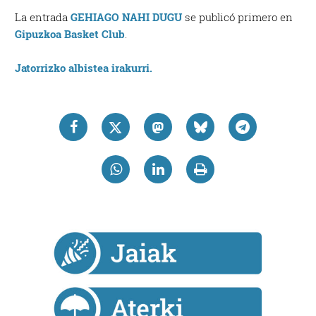
La entrada
GEHIAGO NAHI DUGU
se publicó primero en
Lortu zure datu pertsonalak prozesatzeko moduari
Gipuzkoa Basket Club
.
buruzko informazio gehiago eta ezarri zure lehentasunak
datuen atalean. Edozein unetan alda edo ken dezakezu
Jatorrizko albistea irakurri.
zure baimena Cookieen adierazpenean.
Webgune honek cookie propioak eta hirugarrenen cookie-
fitxategiak erabiltzen ditu. Zure esperientzia eta
zerbitzuak hobetzeko asmoz, cookie teknologiaz
baliatzen gara. Ohar hau onartuz gero, teknologia hori
erabiltzeko baimen esplizitua ematen diguzu.
Gehiago
irakurri