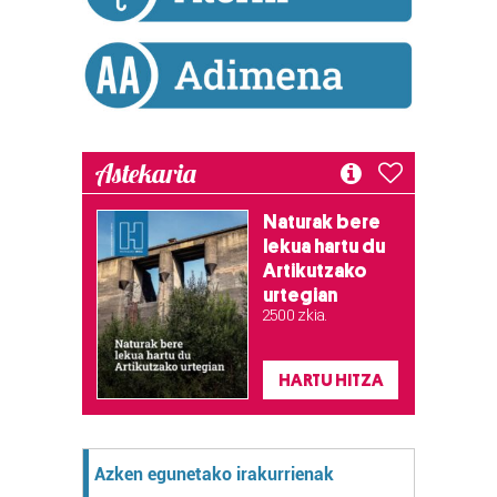
Astekaria
Naturak bere
lekua hartu du
Artikutzako
urtegian
2.500 zkia.
HARTU HITZA
Azken egunetako irakurrienak