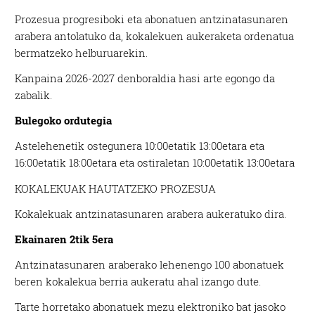
Prozesua progresiboki eta abonatuen antzinatasunaren
arabera antolatuko da, kokalekuen aukeraketa ordenatua
bermatzeko helburuarekin.
Kanpaina 2026-2027 denboraldia hasi arte egongo da
zabalik.
Bulegoko ordutegia
Astelehenetik ostegunera 10:00etatik 13:00etara eta
16:00etatik 18:00etara eta ostiraletan 10:00etatik 13:00etara
KOKALEKUAK HAUTATZEKO PROZESUA
Kokalekuak antzinatasunaren arabera aukeratuko dira.
Ekainaren 2tik 5era
Antzinatasunaren araberako lehenengo 100 abonatuek
beren kokalekua berria aukeratu ahal izango dute.
Tarte horretako abonatuek mezu elektroniko bat jasoko