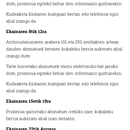
dute, prozesua egiteko behar den informazio guztiarekin.
Kudeaketa klubaren bulegoan bertan edo telefonoz egin
ahal izango da.
Ekainaren 8tik 12ra
Antzinatasunaren arabera 101 eta 250 zenbakien artean
dauden abonatuek beraien kokaleku berria aukeratu ahal
izango dute.
Tarte horretako abonatuek mezu elektroniko bat jasoko
dute, prozesua egiteko behar den informazio guztiarekin.
Kudeaketa klubaren bulegoan bertan edo telefonoz egin
ahal izango da.
Ekainaren 15etik 19ra
Prozesua gainerako abonatuei irekiko zaie, kokaleku
berria aukeratu ahal izan dezaten.
Ekainaren 22tik Aurrera