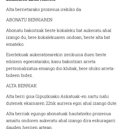
Alta berrietarako prozesua irekiko da.
ABONATU BERRIAREN
Abonatu bakoitzak beste kokaleku bat aukeratu ahal
izango du, bere kokalekuaren ondoan, beste alta bat
emateko.
Eserlekuak aukeratzearekin zerikusia duen beste
edozein egoeratarako, kasu bakoitzari arreta
pertsonalizatua emango dio klubak, bere ohiko arreta-
bideen bidez.
ALTA BERRIAK
Alta berri gisa Gipuzkoako Askatuak-en sartu nahi
dutenek ekainaren 22tik aurrera egin ahal izango dute.
Alta berriak egungo abonatuak hautatzeko prozesua
amaitu ondoren aukeratu ahal izango dira eskuragarri
dauden herrien artean.