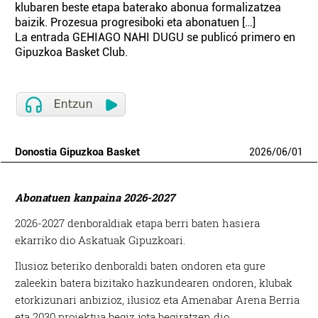
klubaren beste etapa baterako abonua formalizatzea
baizik. Prozesua progresiboki eta abonatuen […]
La entrada GEHIAGO NAHI DUGU se publicó primero en
Gipuzkoa Basket Club.
Donostia Gipuzkoa Basket
2026
/
06
/
01
Abonatuen kanpaina 2026-2027
2026-2027 denboraldiak etapa berri baten hasiera
ekarriko dio Askatuak Gipuzkoari.
Ilusioz beteriko denboraldi baten ondoren eta gure
zaleekin batera bizitako hazkundearen ondoren, klubak
etorkizunari anbizioz, ilusioz eta Amenabar Arena Berria
eta 2030 proiektua begiz jota begiratzen dio.