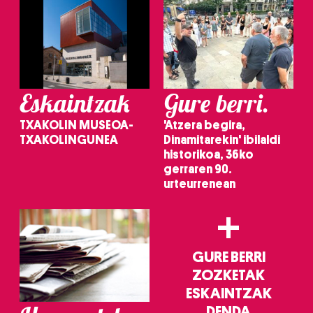
Eskaintzak
Gure berri.
TXAKOLIN MUSEOA-
'Atzera begira,
TXAKOLINGUNEA
Dinamitarekin' ibilaldi
historikoa, 36ko
gerraren 90.
urteurrenean
+
GURE BERRI
ZOZKETAK
ESKAINTZAK
DENDA