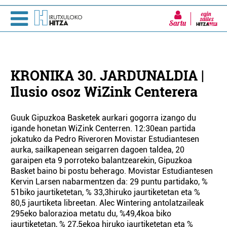
Sartu
KRONIKA 30. JARDUNALDIA |
Ilusio osoz WiZink Centerera
Guuk Gipuzkoa Basketek aurkari gogorra izango du
igande honetan WiZink Centerren. 12:30ean partida
jokatuko da Pedro Riveroren Movistar Estudiantesen
aurka, sailkapenean seigarren dagoen taldea, 20
garaipen eta 9 porroteko balantzearekin, Gipuzkoa
Basket baino bi postu beherago. Movistar Estudiantesen
Kervin Larsen nabarmentzen da: 29 puntu partidako, %
51biko jaurtiketetan, % 33,3hiruko jaurtiketetan eta %
80,5 jaurtiketa libreetan. Alec Wintering antolatzaileak
295eko balorazioa metatu du, %49,4koa biko
jaurtiketetan, % 27,5ekoa hiruko jaurtiketetan eta %