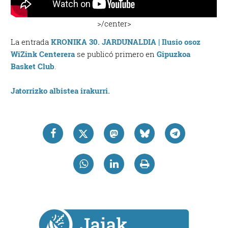
>/center>
La entrada
KRONIKA 30. JARDUNALDIA | Ilusio osoz
WiZink Centerera
se publicó primero en
Gipuzkoa
Basket Club
.
Jatorrizko albistea irakurri.