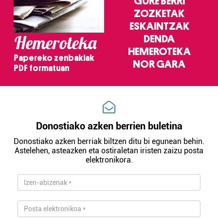
GURE BERRI
ZOZKETAK
ESKAINTZAK
Hemeroteka
DENDA
HEMEROTEKA
Papereko zenbakiak
NOR GARA
PDF formatuan
Donostiako azken berrien buletina
Donostiako azken berriak biltzen ditu bi egunean behin.
Astelehen, asteazken eta ostiraletan iristen zaizu posta
elektronikora.