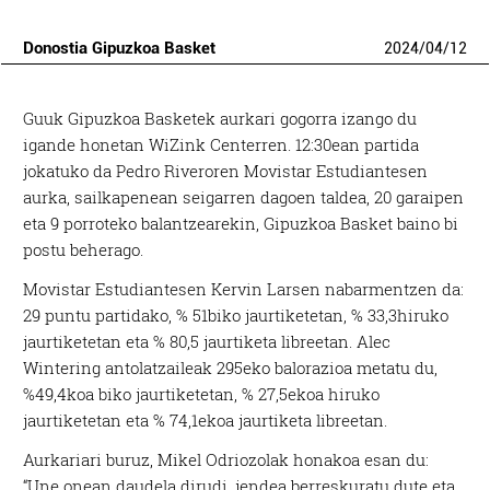
Donostia Gipuzkoa Basket
2024
/
04
/
12
Guuk Gipuzkoa Basketek aurkari gogorra izango du
igande honetan WiZink Centerren. 12:30ean partida
jokatuko da Pedro Riveroren Movistar Estudiantesen
aurka, sailkapenean seigarren dagoen taldea, 20 garaipen
eta 9 porroteko balantzearekin, Gipuzkoa Basket baino bi
postu beherago.
Movistar Estudiantesen Kervin Larsen nabarmentzen da:
29 puntu partidako, % 51biko jaurtiketetan, % 33,3hiruko
jaurtiketetan eta % 80,5 jaurtiketa libreetan. Alec
Wintering antolatzaileak 295eko balorazioa metatu du,
%49,4koa biko jaurtiketetan, % 27,5ekoa hiruko
jaurtiketetan eta % 74,1ekoa jaurtiketa libreetan.
Aurkariari buruz, Mikel Odriozolak honakoa esan du:
“Une onean daudela dirudi, jendea berreskuratu dute eta