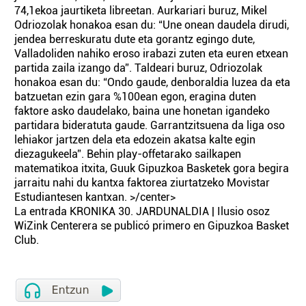
74,1ekoa jaurtiketa libreetan. Aurkariari buruz, Mikel
Odriozolak honakoa esan du: “Une onean daudela dirudi,
jendea berreskuratu dute eta gorantz egingo dute,
Valladoliden nahiko eroso irabazi zuten eta euren etxean
partida zaila izango da”. Taldeari buruz, Odriozolak
honakoa esan du: “Ondo gaude, denboraldia luzea da eta
batzuetan ezin gara %100ean egon, eragina duten
faktore asko daudelako, baina une honetan igandeko
partidara bideratuta gaude. Garrantzitsuena da liga oso
lehiakor jartzen dela eta edozein akatsa kalte egin
diezagukeela”. Behin play-offetarako sailkapen
matematikoa itxita, Guuk Gipuzkoa Basketek gora begira
jarraitu nahi du kantxa faktorea ziurtatzeko Movistar
Estudiantesen kantxan. >/center>
La entrada KRONIKA 30. JARDUNALDIA | Ilusio osoz
WiZink Centerera se publicó primero en Gipuzkoa Basket
Club.