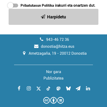
Pribatutasun Politika
irakurri eta onartzen dut.
Harpidetu
943-46 72 36
donostia@hitza.eus
Ametzagaña, 19 - 20012 Donostia
Nor gara
Publizitatea