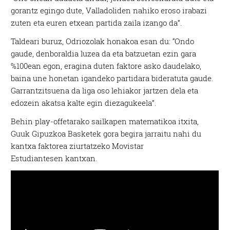
gorantz egingo dute, Valladoliden nahiko eroso irabazi
zuten eta euren etxean partida zaila izango da”.
Taldeari buruz, Odriozolak honakoa esan du: “Ondo
gaude, denboraldia luzea da eta batzuetan ezin gara
%100ean egon, eragina duten faktore asko daudelako,
baina une honetan igandeko partidara bideratuta gaude.
Garrantzitsuena da liga oso lehiakor jartzen dela eta
edozein akatsa kalte egin diezagukeela”.
Behin play-offetarako sailkapen matematikoa itxita,
Guuk Gipuzkoa Basketek gora begira jarraitu nahi du
kantxa faktorea ziurtatzeko Movistar
Estudiantesen kantxan.