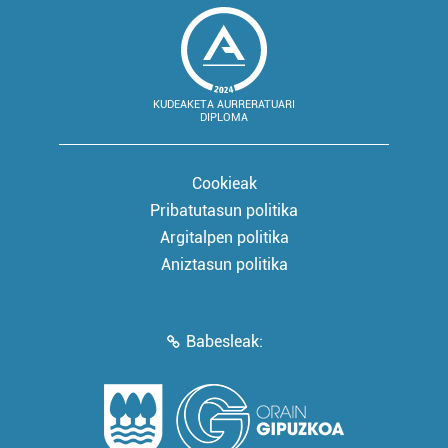
KUDEAKETA AURRERATUARI
DIPLOMA
Cookieak
Pribatutasun politika
Argitalpen politika
Aniztasun politika
Babesleak: