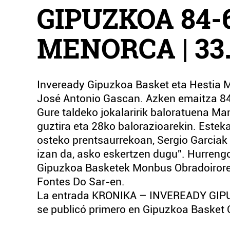
GIPUZKOA 84-
MENORCA | 33
Inveready Gipuzkoa Basket eta Hestia M
José Antonio Gascan. Azken emaitza 84
Gure taldeko jokalaririk baloratuena Man
guztira eta 28ko balorazioarekin. Esteka
osteko prentsaurrekoan, Sergio Garciak
izan da, asko eskertzen dugu”. Hurrengo
Gipuzkoa Basketek Monbus Obradoiroren
Fontes Do Sar-en.
La entrada KRONIKA – INVEREADY GI
se publicó primero en Gipuzkoa Basket 