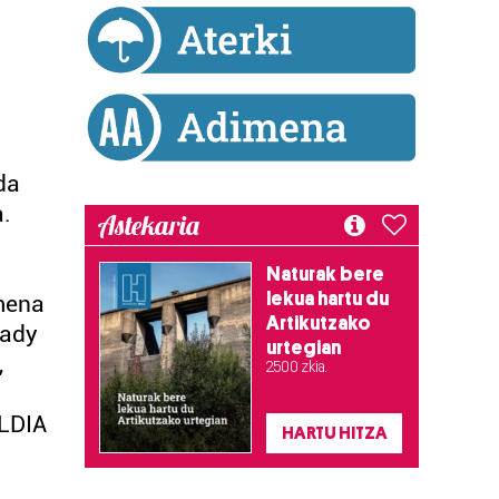
da
.
Astekaria
Naturak bere
lekua hartu du
amena
Artikutzako
eady
urtegian
,
2.500 zkia.
LDIA
HARTU HITZA