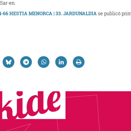
 Sar-en.
-66 HESTIA MENORCA | 33. JARDUNALDIA
se publicó pri