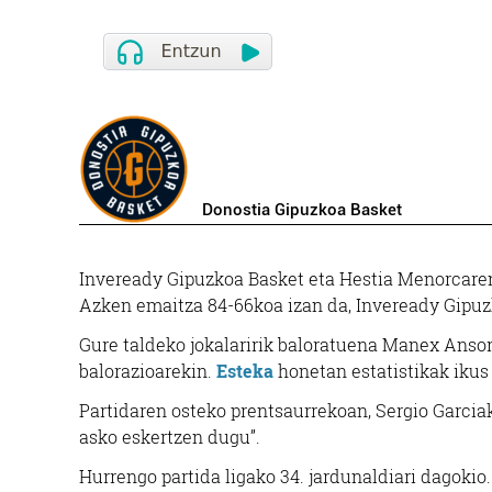
Donostia Gipuzkoa Basket
Inveready Gipuzkoa Basket eta Hestia Menorcaren 
Azken emaitza 84-66koa izan da, Inveready Gipuz
Gure taldeko jokalaririk baloratuena Manex Ansorr
balorazioarekin.
Esteka
honetan estatistikak ikus
Partidaren osteko prentsaurrekoan, Sergio Garcia
asko eskertzen dugu”.
Hurrengo partida ligako 34. jardunaldiari dagok