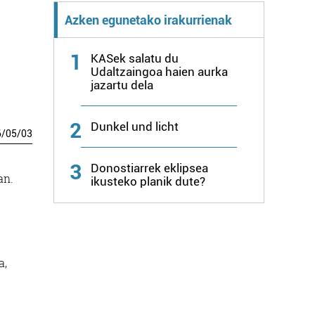
Azken egunetako irakurrienak
1
KASek salatu du
Udaltzaingoa haien aurka
jazartu dela
2
Dunkel und licht
6
/
05
/
03
3
Donostiarrek eklipsea
an.
ikusteko planik dute?
a,