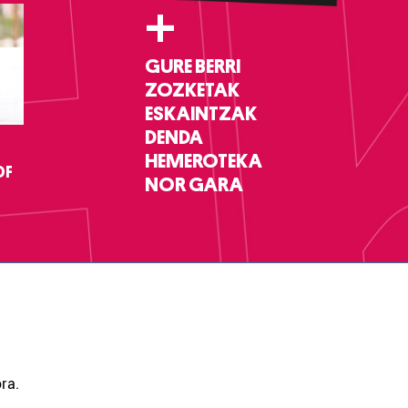
+
GURE BERRI
ZOZKETAK
ESKAINTZAK
DENDA
HEMEROTEKA
DF
NOR GARA
ra.