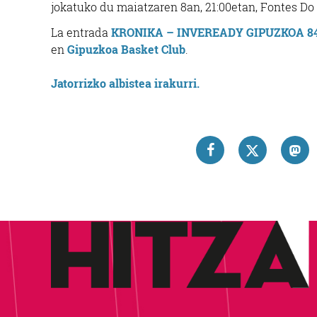
jokatuko du maiatzaren 8an, 21:00etan, Fontes Do
La entrada
KRONIKA – INVEREADY GIPUZKOA 84
en
Gipuzkoa Basket Club
.
Jatorrizko albistea irakurri.