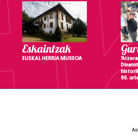
Eskaintzak
Gure
EUSKAL HERRIA MUSEOA
'Atzera
Dinamit
histor
90. ur
As