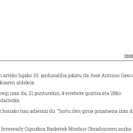
202
arteko ligako 33. jardunaldia jokatu da José Antonio Gasc
koaren aldekoa.
egi izan da, 21 punturekin, 4 errebote guztira eta 28ko
 daitezke.
k honako hau adierazi du: “Sortu den giroa gozamena izan d
io. Inveready Gipuzkoa Basketek Monbus Obradoiroren aurka