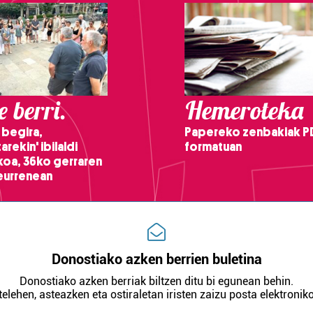
 berri.
Hemeroteka
 begira,
Papereko zenbakiak P
arekin' ibilaldi
formatuan
ikoa, 36ko gerraren
teurrenean
Donostiako azken berrien buletina
Donostiako azken berriak biltzen ditu bi egunean behin.
telehen, asteazken eta ostiraletan iristen zaizu posta elektroniko