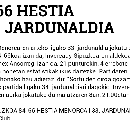
66 HESTIA
. JARDUNALDIA
enorcaren arteko ligako 33. jardunaldia jokatu 
-66koa izan da, Inveready Gipuzkoaren aldekoa
ex Ansorregi izan da, 21 punturekin, 4 errebote
 honetan estatistikak ikus daitezke. Partidaren
 honako hau adierazi du: “Sortu den giroa goz
 partida ligako 34. jardunaldiari dagokio. Inver
 aurka jokatuko du maiatzaren 8an, 21:00etan
PUZKOA 84-66 HESTIA MENORCA | 33. JARDUNA
Club.