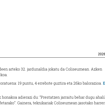
202
een arteko 32. jardunaldia jokatu da Coliseumean. Azken
ekoa.
loratuena: 19 puntu, 4 errebote guztira eta 26ko balorazioa.
E
 honakoa adierazi du: “Prestatzen jarraitu behar dugu ahali
ffetarako”. Gainera, teknikariak Coliseumean jasotako harre