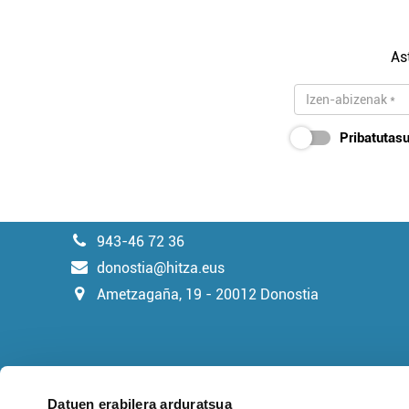
As
Pribatutasu
943-46 72 36
donostia@hitza.eus
Ametzagaña, 19 - 20012 Donostia
Datuen erabilera arduratsua