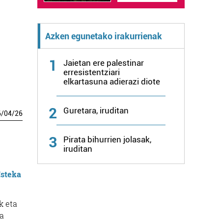
Azken egunetako irakurrienak
1
Jaietan ere palestinar
erresistentziari
elkartasuna adierazi diote
2
Guretara, iruditan
6
/
04
/
26
3
Pirata bihurrien jolasak,
iruditan
steka
k eta
ra