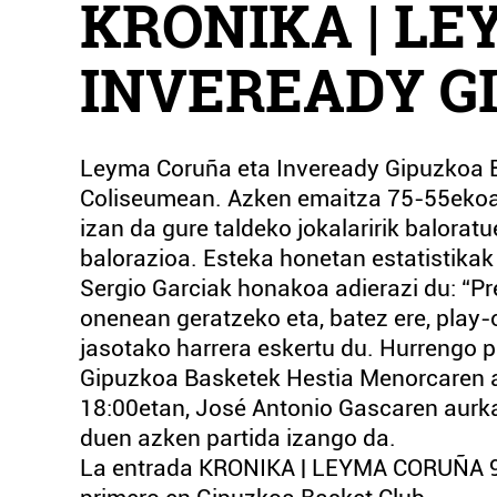
KRONIKA | LE
INVEREADY GIP
Leyma Coruña eta Inveready Gipuzkoa Ba
Coliseumean. Azken emaitza 75-55ekoa 
izan da gure taldeko jokalaririk balorat
balorazioa. Esteka honetan estatistikak
Sergio Garciak honakoa adierazi du: “Pre
onenean geratzeko eta, batez ere, play-
jasotako harrera eskertu du. Hurrengo pa
Gipuzkoa Basketek Hestia Menorcaren a
18:00etan, José Antonio Gascaren aurka.
duen azken partida izango da.
La entrada KRONIKA | LEYMA CORUÑA 9