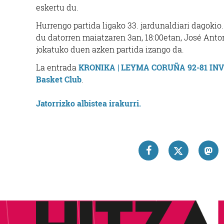
eskertu du.
Hurrengo partida ligako 33. jardunaldiari dagoki
du datorren maiatzaren 3an, 18:00etan, José Anton
jokatuko duen azken partida izango da.
La entrada
KRONIKA | LEYMA CORUÑA 92-81 INV
Basket Club
.
Jatorrizko albistea irakurri.