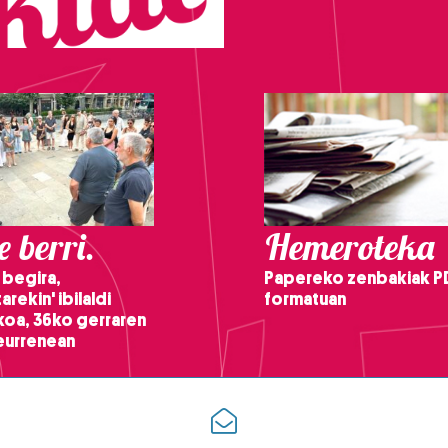
 berri.
Hemeroteka
 begira,
Papereko zenbakiak P
arekin' ibilaldi
formatuan
ikoa, 36ko gerraren
teurrenean