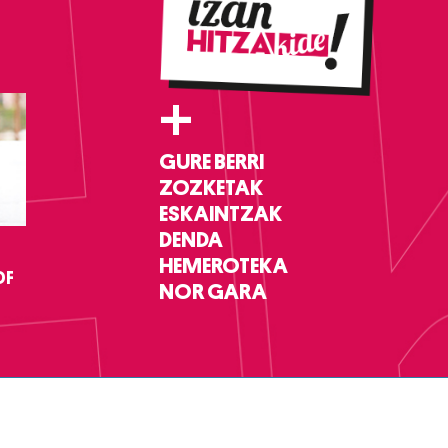
+
GURE BERRI
ZOZKETAK
ESKAINTZAK
DENDA
HEMEROTEKA
DF
NOR GARA