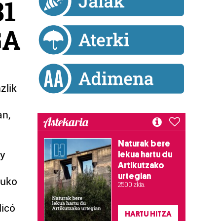
81
GA
zlik
an,
Astekaria
Naturak bere
dy
lekua hartu du
Artikutzako
urtegian
tuko
2.500 zkia.
icó
HARTU HITZA