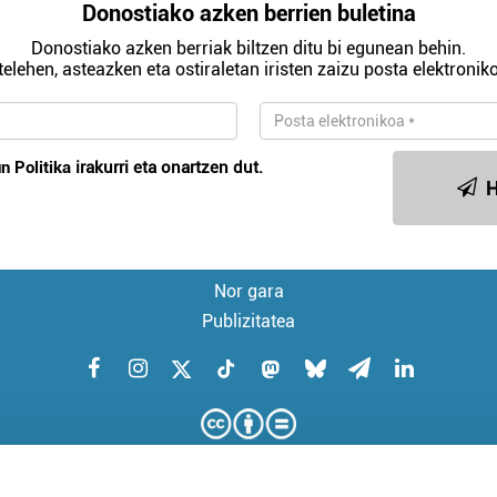
Donostiako azken berrien buletina
Donostiako azken berriak biltzen ditu bi egunean behin.
telehen, asteazken eta ostiraletan iristen zaizu posta elektroniko
n Politika
irakurri eta onartzen dut.
H
Nor gara
Publizitatea