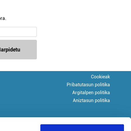
ra.
arpidetu
Cookieak
Pribatutasun politika
Argitalpen politika
Aniztasun politika