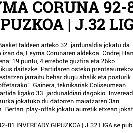
YMA CORUÑA 92-
UZKOA | J.32 LI
sket taldeen arteko 32. jardunaldia jokatu da
izan da, Leyma Coruñaren aldekoa. Ondrej Han
uena: 19 puntu, 4 errebote guztira eta 26ko
 ikus daitezke. Partidaren osteko prentsaurreko
statzen jarraitu behar dugu ahalik eta posturik
offetarako”. Gainera, teknikariak Coliseumean
rtida ligako 33. jardunaldiari dagokio. Inverea
urka jokatuko du datorren maiatzaren 3an,
 Bertan, play-offak jokatu aurretik etxean joka
2-81 INVEREADY GIPUZKOA | J.32 LIGA se publ