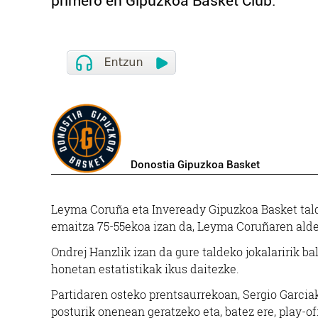
primero en Gipuzkoa Basket Club.
Donostia Gipuzkoa Basket
Leyma Coruña eta Inveready Gipuzkoa Basket tald
emaitza 75-55ekoa izan da, Leyma Coruñaren ald
Ondrej Hanzlik izan da gure taldeko jokalaririk ba
honetan estatistikak ikus daitezke.
Partidaren osteko prentsaurrekoan, Sergio Garciak
posturik onenean geratzeko eta, batez ere, play-o