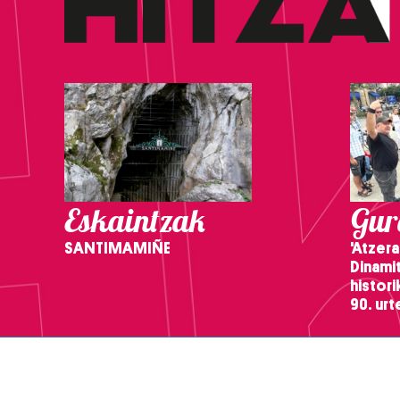
Eskaintzak
Gure
SANTIMAMIÑE
'Atzera
Dinamit
histor
90. ur