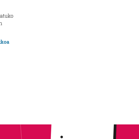
katuko
n
zkoa