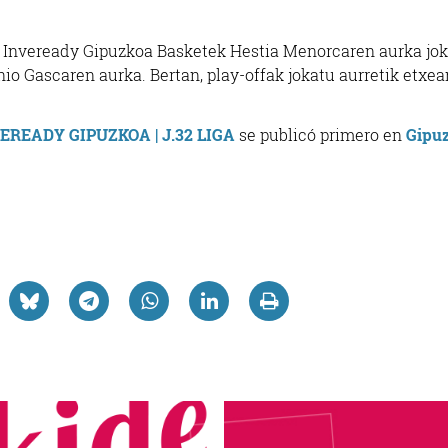
o. Inveready Gipuzkoa Basketek Hestia Menorcaren aurka jo
io Gascaren aurka. Bertan, play-offak jokatu aurretik etxea
EREADY GIPUZKOA | J.32 LIGA
se publicó primero en
Gipu