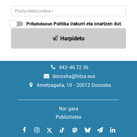
Pribatutasun Politika
irakurri eta onartzen dut.
Harpidetu
943-46 72 36
donostia@hitza.eus
Ametzagaña, 19 - 20012 Donostia
Nor gara
Publizitatea