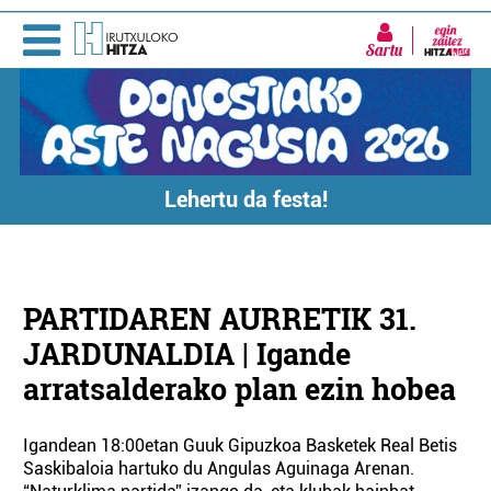
Sartu
Lehertu da festa!
PARTIDAREN AURRETIK 31.
JARDUNALDIA | Igande
arratsalderako plan ezin hobea
Igandean 18:00etan Guuk Gipuzkoa Basketek Real Betis
Saskibaloia hartuko du Angulas Aguinaga Arenan.