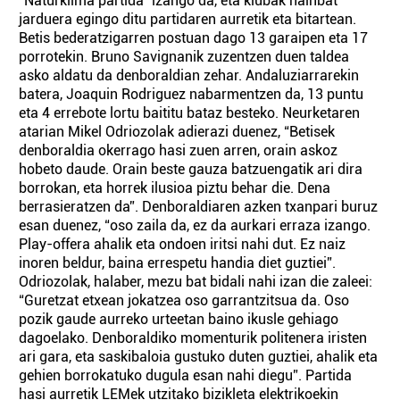
“Naturklima partida” izango da, eta klubak hainbat
jarduera egingo ditu partidaren aurretik eta bitartean.
Betis bederatzigarren postuan dago 13 garaipen eta 17
porrotekin. Bruno Savignanik zuzentzen duen taldea
asko aldatu da denboraldian zehar. Andaluziarrarekin
batera, Joaquin Rodriguez nabarmentzen da, 13 puntu
eta 4 errebote lortu baititu bataz besteko. Neurketaren
atarian Mikel Odriozolak adierazi duenez, “Betisek
denboraldia okerrago hasi zuen arren, orain askoz
hobeto daude. Orain beste gauza batzuengatik ari dira
borrokan, eta horrek ilusioa piztu behar die. Dena
berrasieratzen da”. Denboraldiaren azken txanpari buruz
esan duenez, “oso zaila da, ez da aurkari erraza izango.
Play-offera ahalik eta ondoen iritsi nahi dut. Ez naiz
inoren beldur, baina errespetu handia diet guztiei”.
Odriozolak, halaber, mezu bat bidali nahi izan die zaleei:
“Guretzat etxean jokatzea oso garrantzitsua da. Oso
pozik gaude aurreko urteetan baino ikusle gehiago
dagoelako. Denboraldiko momenturik politenera iristen
ari gara, eta saskibaloia gustuko duten guztiei, ahalik eta
gehien borrokatuko dugula esan nahi diegu”. Partida
hasi aurretik LEMek utzitako bizikleta elektrikoekin