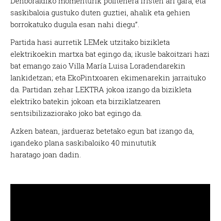
Denboraldiko momenturik politenera iristen ari gara, eta
saskibaloia gustuko duten guztiei, ahalik eta gehien
borrokatuko dugula esan nahi diegu”.
Partida hasi aurretik LEMek utzitako bizikleta
elektrikoekin martxa bat egingo da; ikusle bakoitzari hazi
bat emango zaio Villa María Luisa Loradendarekin
lankidetzan; eta EkoPintxoaren ekimenarekin jarraituko
da. Partidan zehar LEKTRA jokoa izango da bizikleta
elektriko batekin jokoan eta birziklatzearen
sentsibilizaziorako joko bat egingo da.
Azken batean, jardueraz betetako egun bat izango da,
igandeko plana saskibaloiko 40 minututik
haratago joan dadin.