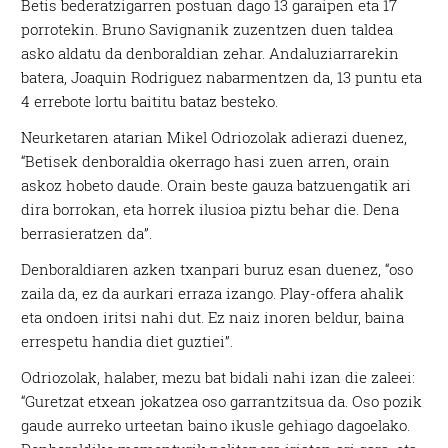
Betis bederatzigarren postuan dago 13 garaipen eta 17
porrotekin. Bruno Savignanik zuzentzen duen taldea
asko aldatu da denboraldian zehar. Andaluziarrarekin
batera, Joaquin Rodriguez nabarmentzen da, 13 puntu eta
4 errebote lortu baititu bataz besteko.
Neurketaren atarian Mikel Odriozolak adierazi duenez,
“Betisek denboraldia okerrago hasi zuen arren, orain
askoz hobeto daude. Orain beste gauza batzuengatik ari
dira borrokan, eta horrek ilusioa piztu behar die. Dena
berrasieratzen da”.
Denboraldiaren azken txanpari buruz esan duenez, “oso
zaila da, ez da aurkari erraza izango. Play-offera ahalik
eta ondoen iritsi nahi dut. Ez naiz inoren beldur, baina
errespetu handia diet guztiei”.
Odriozolak, halaber, mezu bat bidali nahi izan die zaleei:
“Guretzat etxean jokatzea oso garrantzitsua da. Oso pozik
gaude aurreko urteetan baino ikusle gehiago dagoelako.