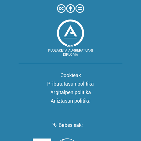
KUDEAKETA AURRERATUARI
DIPLOMA
Cookieak
Pribatutasun politika
Argitalpen politika
Aniztasun politika
Babesleak: