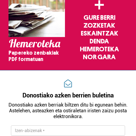
+
GURE BERRI
ZOZKETAK
ESKAINTZAK
Hemeroteka
DENDA
HEMEROTEKA
Papereko zenbakiak
NOR GARA
PDF formatuan
Donostiako azken berrien buletina
Donostiako azken berriak biltzen ditu bi egunean behin.
Astelehen, asteazken eta ostiraletan iristen zaizu posta
elektronikora.