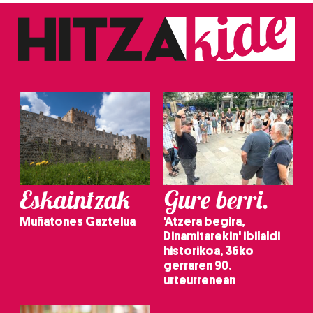
fitxategiak erabiltzen ditu. Zure esperientzia eta
zerbitzuak hobetzeko asmoz, cookie teknologiaz
baliatzen gara. Ohar hau onartuz gero, teknologia hori
erabiltzeko baimen esplizitua ematen diguzu.
Gehiago
irakurri
Eskaintzak
Gure berri.
Muñatones Gaztelua
'Atzera begira,
Dinamitarekin' ibilaldi
historikoa, 36ko
gerraren 90.
urteurrenean