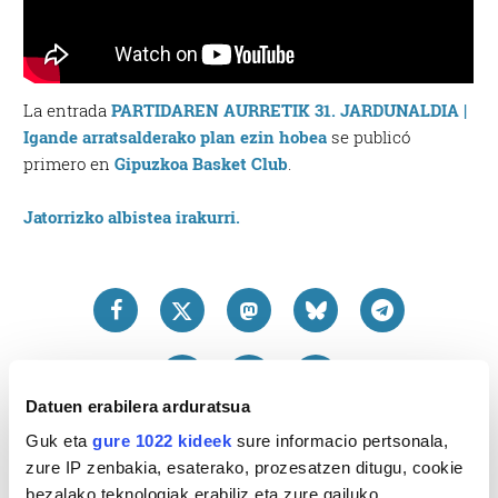
La entrada
PARTIDAREN AURRETIK 31. JARDUNALDIA |
Igande arratsalderako plan ezin hobea
se publicó
primero en
Gipuzkoa Basket Club
.
Jatorrizko albistea irakurri.
Datuen erabilera arduratsua
Guk eta
gure 1022 kideek
sure informacio pertsonala,
zure IP zenbakia, esaterako, prozesatzen ditugu, cookie
bezalako teknologiak erabiliz eta zure gailuko