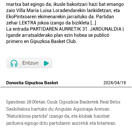
martxa bat egingo da; ikusle bakoitzari hazi bat emango
zaio Villa María Luisa Loradendarekin lankidetzan; eta
EkoPintxoaren ekimenarekin jarraituko da. Partidan
zehar LEKTRA jokoa izango da bizikleta […]
La entrada PARTIDAREN AURRETIK 31. JARDUNALDIA |
Igande arratsalderako plan ezin hobea se publicó
primero en Gipuzkoa Basket Club.
Donostia Gipuzkoa Basket
2024
/
04
/
19
Igandean 18:00etan Guuk Gipuzkoa Basketek Real Betis
Saskibaloia hartuko du Angulas Aguinaga Arenan.
“Naturklima partida” izango da, eta klubak hainbat
jarduera egingo ditu partidaren aurretik eta bitartean.