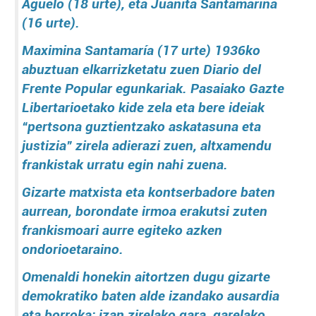
Aguelo (18 urte), eta Juanita Santamarina
(16 urte).
Maximina Santamaría (17 urte) 1936ko
abuztuan elkarrizketatu zuen Diario del
Frente Popular egunkariak. Pasaiako Gazte
Libertarioetako kide zela eta bere ideiak
“pertsona guztientzako askatasuna eta
justizia” zirela adierazi zuen, altxamendu
frankistak urratu egin nahi zuena.
Gizarte matxista eta kontserbadore baten
aurrean, borondate irmoa erakutsi zuten
frankismoari aurre egiteko azken
ondorioetaraino.
Omenaldi honekin aitortzen dugu gizarte
demokratiko baten alde izandako ausardia
eta borroka: izan zirelako gara, garelako,