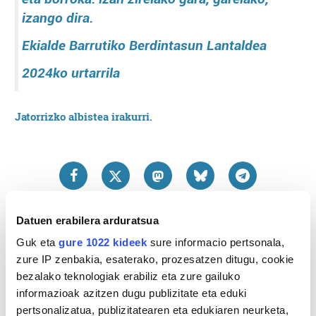
izango dira.
Ekialde Barrutiko Berdintasun Lantaldea
2024ko urtarrila
Jatorrizko albistea irakurri.
Datuen erabilera arduratsua
Guk eta
gure 1022 kideek
sure informacio pertsonala,
zure IP zenbakia, esaterako, prozesatzen ditugu, cookie
bezalako teknologiak erabiliz eta zure gailuko
informazioak azitzen dugu publizitate eta eduki
pertsonalizatua, publizitatearen eta edukiaren neurketa,