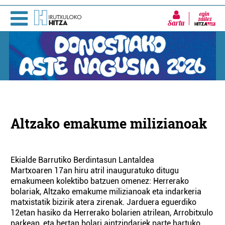
Sartu
Altzako emakume milizianoak
Ekialde Barrutiko Berdintasun Lantaldea
Martxoaren 17an hiru atril inauguratuko ditugu
emakumeen kolektibo batzuen omenez: Herrerako
bolariak, Altzako emakume milizianoak eta indarkeria
matxistatik bizirik atera zirenak. Jarduera eguerdiko
12etan hasiko da Herrerako bolarien atrilean, Arrobitxulo
parkean, eta bertan bolari aintzindariek parte hartuko