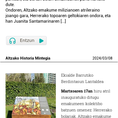
dute.
Ondoren, Altzako emakume milizianoen atrileraino
joango gara, Herrerako topoaren geltokiaren ondora, eta
han Juanita Santamarinaren [...]
Altzako Historia Mintegia
2024
/
03
/
08
Ekialde Barrutiko
Berdintasun Lantaldea
Martxoaren 17an
hiru atril
inauguratuko ditugu
emakumeen kolektibo
batzuen omenez: Herrerako
bolariak, Altzako emakume