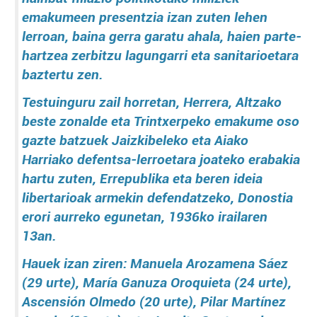
emakumeen presentzia izan zuten lehen
lerroan, baina gerra garatu ahala, haien parte-
hartzea zerbitzu lagungarri eta sanitarioetara
baztertu zen.
Testuinguru zail horretan, Herrera, Altzako
beste zonalde eta Trintxerpeko emakume oso
gazte batzuek Jaizkibeleko eta Aiako
Harriako defentsa-lerroetara joateko erabakia
hartu zuten, Errepublika eta beren ideia
libertarioak armekin defendatzeko, Donostia
erori aurreko egunetan, 1936ko irailaren
13an.
Hauek izan ziren: Manuela Arozamena Sáez
(29 urte), María Ganuza Oroquieta (24 urte),
Ascensión Olmedo (20 urte), Pilar Martínez