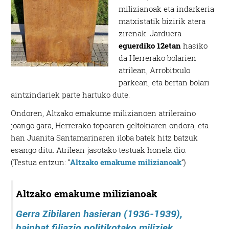
milizianoak eta indarkeria
matxistatik bizirik atera
zirenak. Jarduera
eguerdiko 12etan
hasiko
da Herrerako bolarien
atrilean, Arrobitxulo
parkean, eta bertan bolari
aintzindariek parte hartuko dute.
Ondoren, Altzako emakume milizianoen atrileraino
joango gara, Herrerako topoaren geltokiaren ondora, eta
han Juanita Santamarinaren iloba batek hitz batzuk
esango ditu. Atrilean jasotako testuak honela dio:
(Testua entzun: “
Altzako emakume milizianoak
“)
Altzako emakume milizianoak
Gerra Zibilaren hasieran (1936-1939),
hainbat filiazio politikotako miliziek