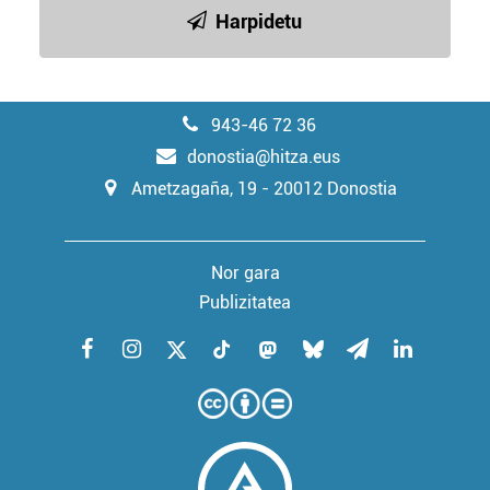
Harpidetu
943-46 72 36
donostia@hitza.eus
Ametzagaña, 19 - 20012 Donostia
Nor gara
Publizitatea