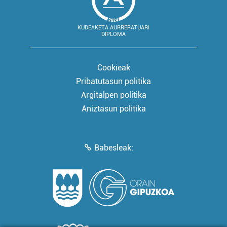
KUDEAKETA AURRERATUARI
DIPLOMA
Cookieak
Pribatutasun politika
Argitalpen politika
Aniztasun politika
Babesleak: