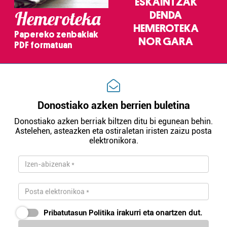
ESKAINTZAK
Hemeroteka
DENDA
HEMEROTEKA
Papereko zenbakiak
NOR GARA
PDF formatuan
Donostiako azken berrien buletina
Donostiako azken berriak biltzen ditu bi egunean behin.
Astelehen, asteazken eta ostiraletan iristen zaizu posta
elektronikora.
Pribatutasun Politika
irakurri eta onartzen dut.