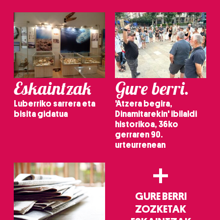
baliatzen gara. Ohar hau onartuz gero, teknologia hori
erabiltzeko baimen esplizitua ematen diguzu.
Gehiago
irakurri
Eskaintzak
Gure berri.
Luberriko sarrera eta
'Atzera begira,
bisita gidatua
Dinamitarekin' ibilaldi
historikoa, 36ko
gerraren 90.
urteurrenean
+
GURE BERRI
ZOZKETAK