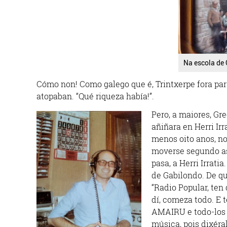
Na escola de 
Cómo non! Como galego que é, Trintxerpe fora par
atopaban. “Qué riqueza había!”.
Pero, a maiores, Gre
añiñara en Herri Ir
menos oito anos, n
moverse segundo as 
pasa, a Herri Irrati
de Gabilondo. De qu
“Radio Popular, ten 
dí, comeza todo. E
AMAIRU e todo-los 
música, pois dixéra