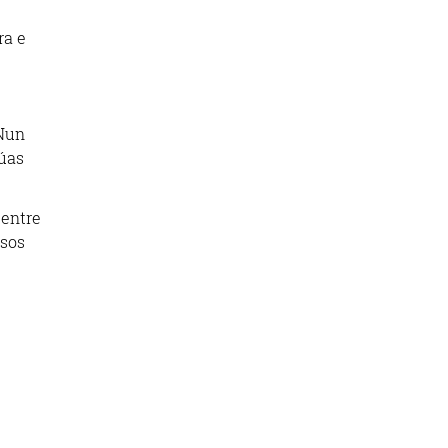
ra e
 Nun
úas
 entre
osos