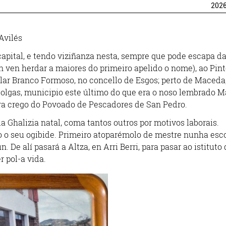
202
Avilés
pital, e tendo viziñanza nesta, sempre que pode escapa da
n ven herdar a maiores do primeiro apelido o nome), ao Pint
ilar Branco Formoso, no concello de Esgos; perto de Maceda
lgas, municipio este último do que era o noso lembrado M
ora crego do Povoado de Pescadores de San Pedro.
úa Ghalizia natal, coma tantos outros por motivos laborais.
 o seu ogibide. Primeiro atoparémolo de mestre nunha esc
n. De alí pasará a Altza, en Arri Berri, para pasar ao istituto
r pol-a vida.