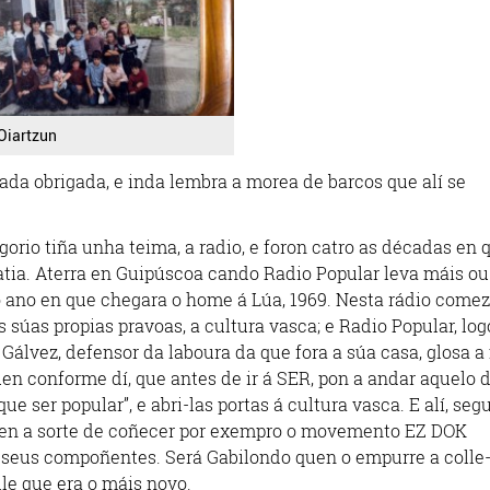
Oiartzun
ada obrigada, e inda lembra a morea de barcos que alí se
gorio tiña unha teima, a radio, e foron catro as décadas en 
ratia. Aterra en Guipúscoa cando Radio Popular leva máis ou
o ano en que chegara o home á Lúa, 1969. Nesta rádio come
súas propias pravoas, a cultura vasca; e Radio Popular, log
a. Gálvez, defensor da laboura da que fora a súa casa, glosa a 
en conforme dí, que antes de ir á SER, pon a andar aquelo 
que ser popular”, e abri-las portas á cultura vasca. E alí, se
 ten a sorte de coñecer por exempro o movemento EZ DOK
seus compoñentes. Será Gabilondo quen o empurre a colle-
lle que era o máis novo.