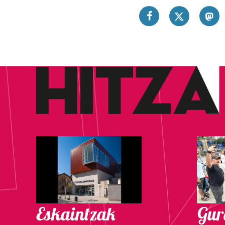
Eskaintzak
Gure