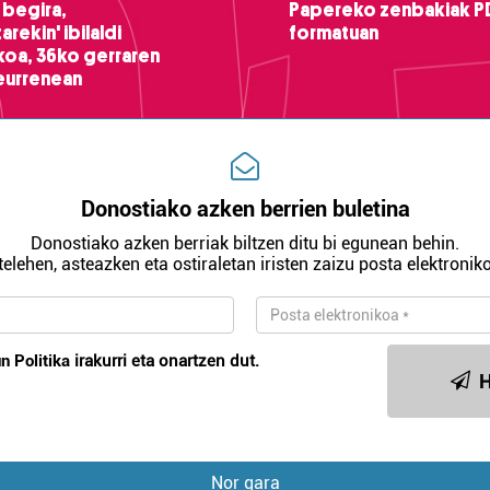
 begira,
Papereko zenbakiak P
arekin' ibilaldi
formatuan
ikoa, 36ko gerraren
teurrenean
Donostiako azken berrien buletina
Donostiako azken berriak biltzen ditu bi egunean behin.
telehen, asteazken eta ostiraletan iristen zaizu posta elektroniko
n Politika
irakurri eta onartzen dut.
H
Nor gara