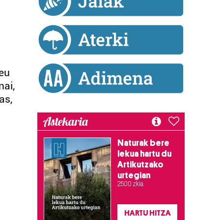
seu
nai,
as,
Astekaria
Naturak bere
lekua hartu du
Artikutzako
urtegian
2.500 zkia.
HARTU HITZA