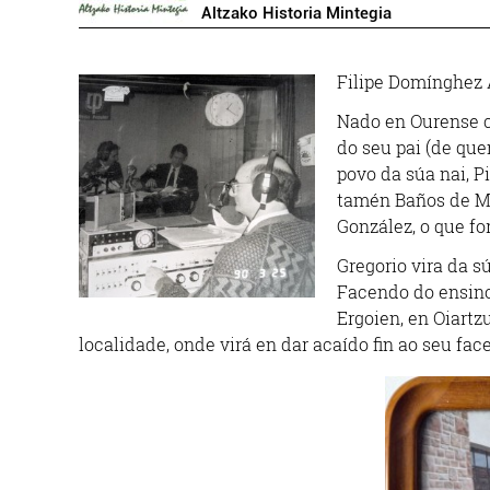
Altzako Historia Mintegia
Filipe Domínghez 
Nado en Ourense ca
do seu pai (de que
povo da súa nai, P
tamén Baños de Mo
González, o que f
Gregorio vira da s
Facendo do ensino
Ergoien, en Oiartzu
localidade, onde virá en dar acaído fin ao seu face