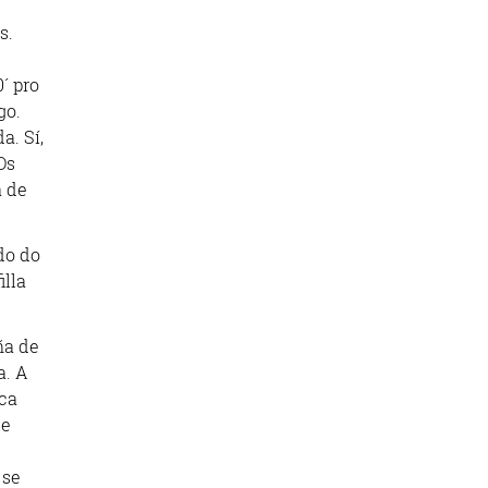
s.
´ pro
go.
a. Sí,
Os
a de
do do
illa
ña de
a. A
ca
ue
 se