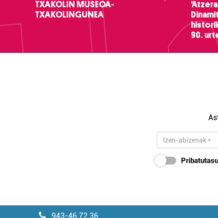
TXAKOLIN MUSEOA-
'Atzera
TXAKOLINGUNEA
Dinamit
histor
90. ur
As
Pribatutasu
943-46 72 36