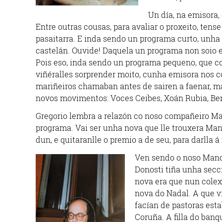
Un día, na emisora,
Entre outras cousas, para avaliar o proxeito, ten
pasaitarra. E inda sendo un programa curto, unha h
castelán. Ouvide! Daquela un programa non soio e
Pois eso, inda sendo un programa pequeno, que co
viñéralles sorprender moito, cunha emisora nos c
mariñeiros chamaban antes de sairen a faenar, ma
novos movimentos: Voces Ceibes, Xoán Rubia, Ben
Gregorio lembra a relazón co noso compañeiro Ma
programa. Vai ser unha nova que lle trouxera Man
dun, e quitaranlle o premio a de seu, para darlla á
Ven sendo o noso Manol
Donosti tiña unha secc
nova era que nun colex
nova do Nadal. A que viñ
facían de pastoras est
Coruña. A filla do banq