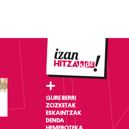
+
GURE BERRI
ZOZKETAK
ESKAINTZAK
DENDA
HEMEROTEKA