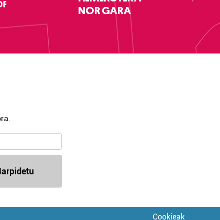
DF
NOR GARA
ra.
arpidetu
Cookieak