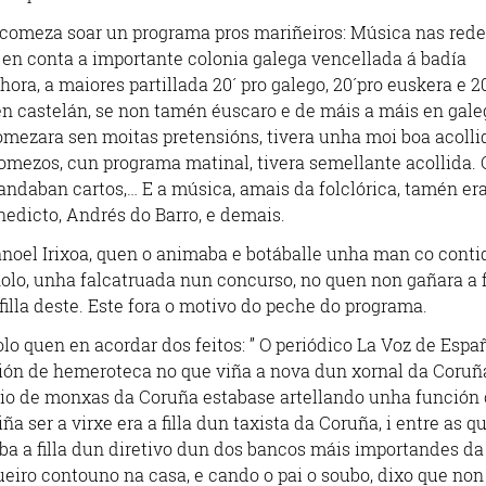
 comeza soar un programa pros mariñeiros: Música nas rede
se en conta a importante colonia galega vencellada á badía
ora, a maiores partillada 20´ pro galego, 20´pro euskera e 20
n castelán, se non tamén éuscaro e de máis a máis en gale
mezara sen moitas pretensións, tivera unha moi boa acollid
omezos, cun programa matinal, tivera semellante acollida. 
ndaban cartos,… E a música, amais da folclórica, tamén er
edicto, Andrés do Barro, e demais.
noel Irixoa, quen o animaba e botáballe unha man co conti
olo, unha falcatruada nun concurso, no quen non gañara a f
 filla deste. Este fora o motivo do peche do programa.
o quen en acordar dos feitos: ” O periódico La Voz de Espa
ión de hemeroteca no que viña a nova dun xornal da Coruñ
io de monxas da Coruña estabase artellando unha función 
a ser a virxe era a filla dun taxista da Coruña, i entre as q
aba a filla dun diretivo dun dos bancos máis importandes da
ueiro contouno na casa, e cando o pai o soubo, dixo que non