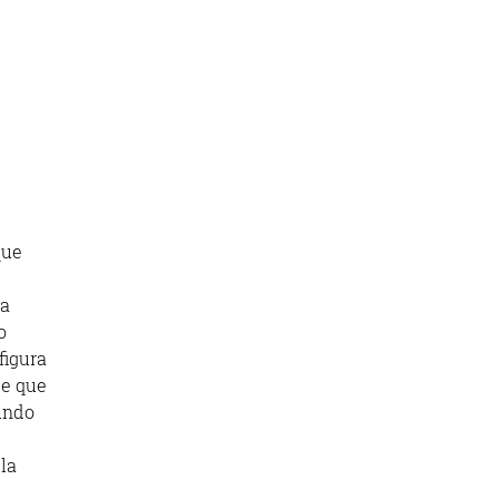
que
za
o
figura
de que
gundo
la