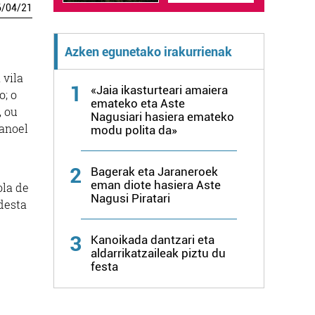
6
/
04
/
21
Azken egunetako irakurrienak
 vila
1
«Jaia ikasturteari amaiera
o; o
emateko eta Aste
, ou
Nagusiari hasiera emateko
anoel
modu polita da»
2
Bagerak eta Jaraneroek
eman diote hasiera Aste
ola de
Nagusi Piratari
 desta
3
Kanoikada dantzari eta
aldarrikatzaileak piztu du
festa