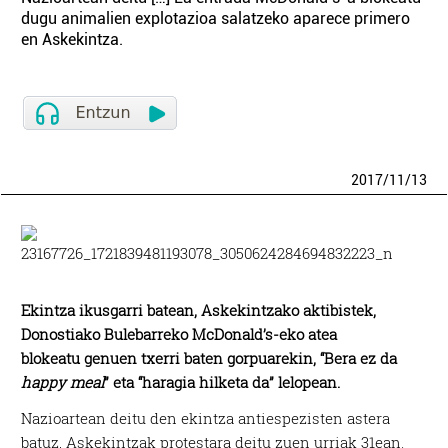
dugu animalien explotazioa salatzeko aparece primero
en Askekintza.
2017
/
11
/
13
Ekintza ikusgarri batean, Askekintzako aktibistek,
Donostiako Bulebarreko McDonald’s-eko atea
blokeatu genuen txerri baten gorpuarekin, “Bera ez da
happy meal
” eta “haragia hilketa da” lelopean.
Nazioartean deitu den ekintza antiespezisten astera
batuz, Askekintzak protestara deitu zuen urriak 31ean.