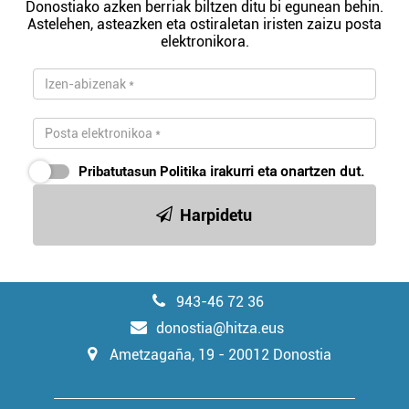
Donostiako azken berriak biltzen ditu bi egunean behin.
Astelehen, asteazken eta ostiraletan iristen zaizu posta
elektronikora.
Pribatutasun Politika
irakurri eta onartzen dut.
Harpidetu
943-46 72 36
donostia@hitza.eus
Ametzagaña, 19 - 20012 Donostia