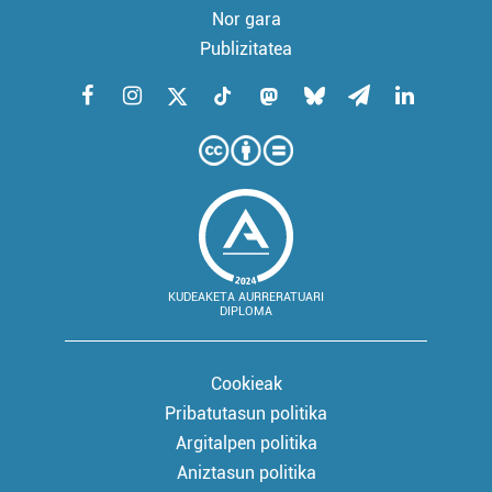
Nor gara
Publizitatea
KUDEAKETA AURRERATUARI
DIPLOMA
Cookieak
Pribatutasun politika
Argitalpen politika
Aniztasun politika