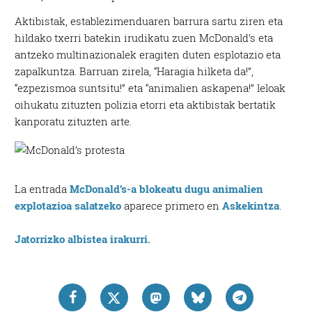
Aktibistak, establezimenduaren barrura sartu ziren eta
hildako txerri batekin irudikatu zuen McDonald’s eta
antzeko multinazionalek eragiten duten esplotazio eta
zapalkuntza. Barruan zirela, “Haragia hilketa da!”,
“ezpezismoa suntsitu!” eta “animalien askapena!” leloak
oihukatu zituzten polizia etorri eta aktibistak bertatik
kanporatu zituzten arte.
La entrada
McDonald’s-a blokeatu dugu animalien
explotazioa salatzeko
aparece primero en
Askekintza
.
Jatorrizko albistea irakurri.