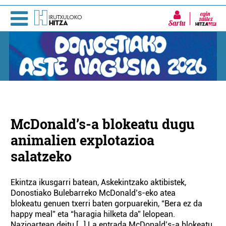
Sartu
McDonald’s-a blokeatu dugu
animalien explotazioa
salatzeko
Ekintza ikusgarri batean, Askekintzako aktibistek,
Donostiako Bulebarreko McDonald’s-eko atea
blokeatu genuen txerri baten gorpuarekin, “Bera ez da
happy meal” eta “haragia hilketa da” lelopean.
Nazioartean deitu […] La entrada McDonald’s-a blokeatu