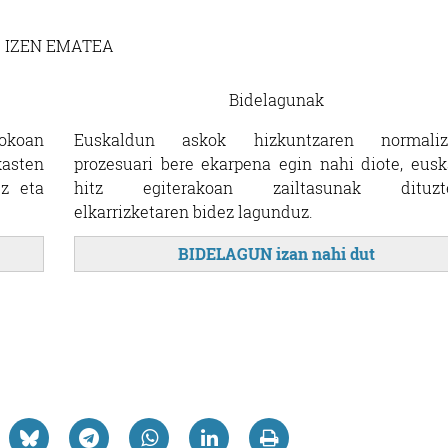
IZEN EMATEA
Bidelagunak
okoan
Euskaldun askok hizkuntzaren normaliz
kasten
prozesuari bere ekarpena egin nahi diote, eusk
ez eta
hitz egiterakoan zailtasunak dituzte
elkarrizketaren bidez lagunduz.
BIDELAGUN izan nahi dut