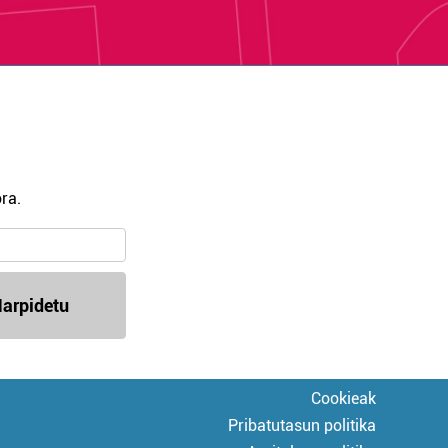
ra.
arpidetu
Cookieak
Pribatutasun politika