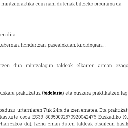
a mintzapraktika egin nahi dutenak biltzeko programa da.
en dira.
tabernan, hondartzan, pasealekuan, kiroldegian….
atzen dira mintzalagun taldeak elkarren artean ezagu
.
uskara praktikatuz (
bidelaria
) eta euskara praktikatzen la
aduzu, urtarrilaren 7tik 24ra da izen ematea. Eta praktika
ikasturte osoa ES33 30350092570920042476 Euskadiko K
eharrezkoa da). Izena eman duten taldeak otsailean hasik