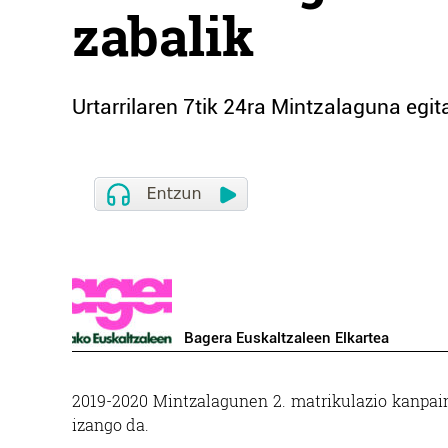
zabalik
Urtarrilaren 7tik 24ra Mintzalaguna eg
Bagera Euskaltzaleen Elkartea
2019-2020 Mintzalagunen 2. matrikulazio kanpain
izango da.