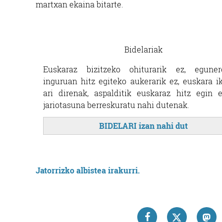
martxan ekaina bitarte.
Bidelariak
Euskaraz bizitzeko ohiturarik ez, eguner
inguruan hitz egiteko aukerarik ez, euskara i
ari direnak, aspalditik euskaraz hitz egin 
jariotasuna berreskuratu nahi dutenak.
BIDELARI izan nahi dut
Jatorrizko albistea irakurri.