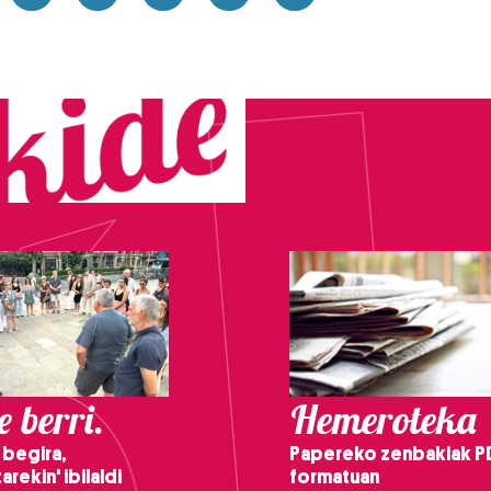
 berri.
Hemeroteka
 begira,
Papereko zenbakiak P
arekin' ibilaldi
formatuan