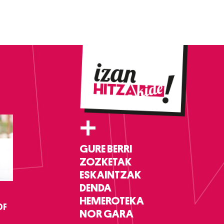
+
GURE BERRI
ZOZKETAK
ESKAINTZAK
DENDA
HEMEROTEKA
DF
NOR GARA