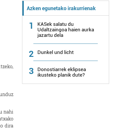
Azken egunetako irakurrienak
1
KASek salatu du
Udaltzaingoa haien aurka
jazartu dela
2
Dunkel und licht
tzeko,
3
Donostiarrek eklipsea
ikusteko planik dute?
gunduz
tu nahi
utxako
o dira