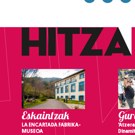
Eskaintzak
Gure
LA ENCARTADA FABRIKA-
'Atzera
MUSEOA
Dinamit