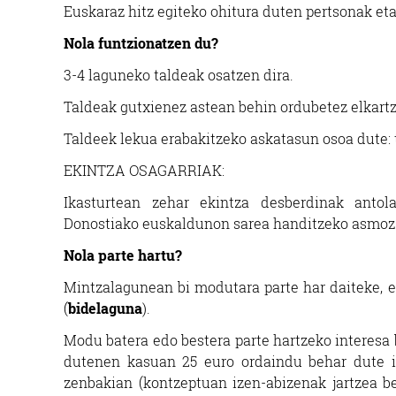
Euskaraz hitz egiteko ohitura duten pertsonak et
Nola funtzionatzen du?
3-4 laguneko taldeak osatzen dira.
Taldeak gutxienez astean behin ordubetez elkartz
Taldeek lekua erabakitzeko askatasun osoa dute: 
EKINTZA OSAGARRIAK:
Ikasturtean zehar ekintza desberdinak antol
Donostiako euskaldunon sarea handitzeko asmoz
Nola parte hartu?
Mintzalagunean bi modutara parte har daiteke, e
(
bidelaguna
).
Modu batera edo bestera parte hartzeko interesa b
dutenen kasuan 25 euro ordaindu behar dute 
zenbakian (kontzeptuan izen-abizenak jartzea b