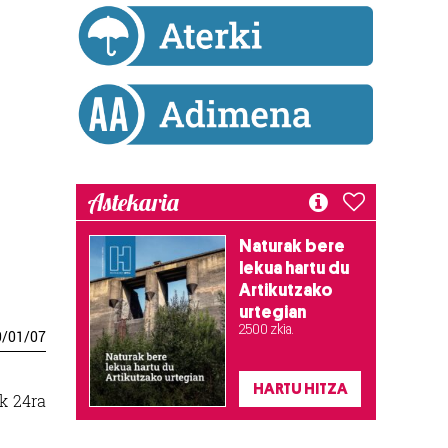
Astekaria
Naturak bere
lekua hartu du
Artikutzako
urtegian
2.500 zkia.
0
/
01
/
07
HARTU HITZA
k 24ra