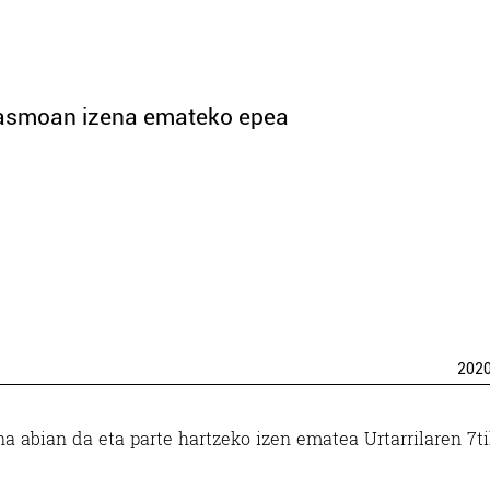
itasmoan izena emateko epea
202
a abian da eta parte hartzeko izen ematea Urtarrilaren 7ti