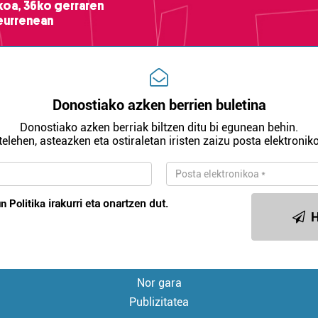
ikoa, 36ko gerraren
teurrenean
Donostiako azken berrien buletina
Donostiako azken berriak biltzen ditu bi egunean behin.
telehen, asteazken eta ostiraletan iristen zaizu posta elektroniko
n Politika
irakurri eta onartzen dut.
H
Nor gara
Publizitatea