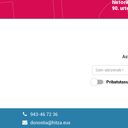
histor
90. ur
As
Pribatutasu
943-46 72 36
donostia@hitza.eus