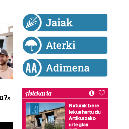
Astekaria
gu?»
Naturak bere
lekua hartu du
Artikutzako
urtegian