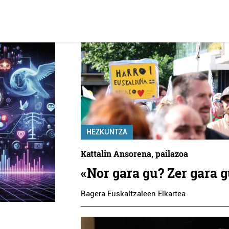
HEZKUNTZA
Kattalin Ansorena, pailazoa
«Nor gara gu? Zer gara 
Bagera Euskaltzaleen Elkartea