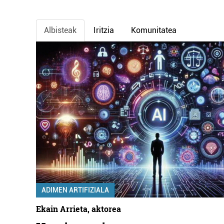
Albisteak
Iritzia
Komunitatea
ADIMEN ARTIFIZIALA
Ekain Arrieta, aktorea