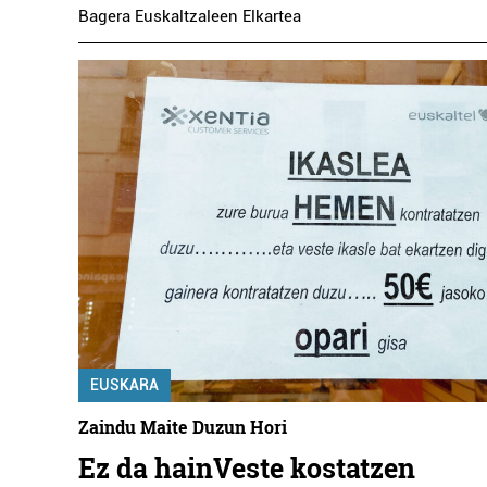
Bagera Euskaltzaleen Elkartea
EUSKARA
Zaindu Maite Duzun Hori
Ez da hainVeste kostatzen