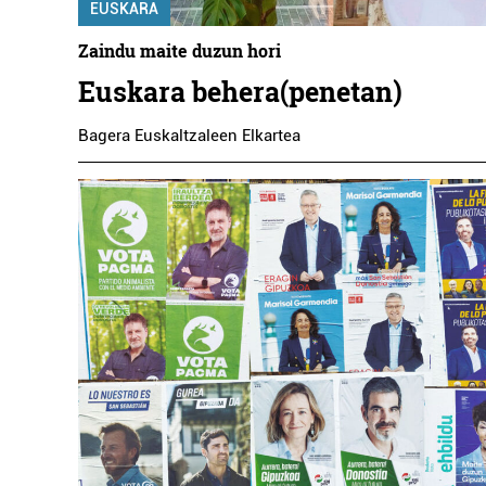
EUSKARA
Zaindu maite duzun hori
Euskara behera(penetan)
Bagera Euskaltzaleen Elkartea