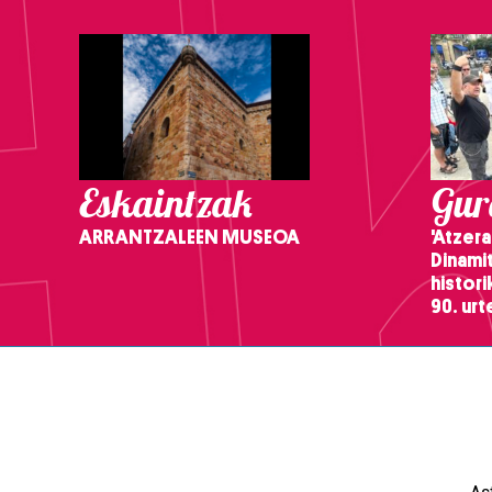
Eskaintzak
Gure
ARRANTZALEEN MUSEOA
'Atzera
Dinamit
histor
90. ur