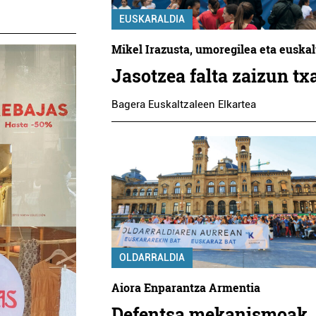
EUSKARALDIA
Mikel Irazusta, umoregilea eta euskal
Jasotzea falta zaizun tx
Bagera Euskaltzaleen Elkartea
OLDARRALDIA
Aiora Enparantza Armentia
Defentsa mekanismoak