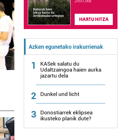
2.500 zkia.
HARTU HITZA
Azken egunetako irakurrienak
1
KASek salatu du
Udaltzaingoa haien aurka
jazartu dela
2
Dunkel und licht
3
Donostiarrek eklipsea
ikusteko planik dute?