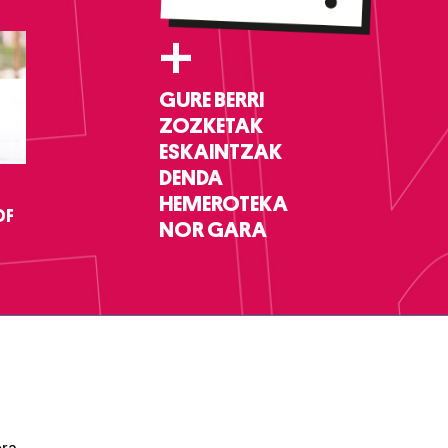
+
GURE BERRI
ZOZKETAK
ESKAINTZAK
DENDA
HEMEROTEKA
DF
NOR GARA