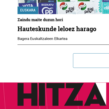
EUSKARA
Zaindu maite duzun hori
Hauteskunde leloez harago
Bagera Euskaltzaleen Elkartea