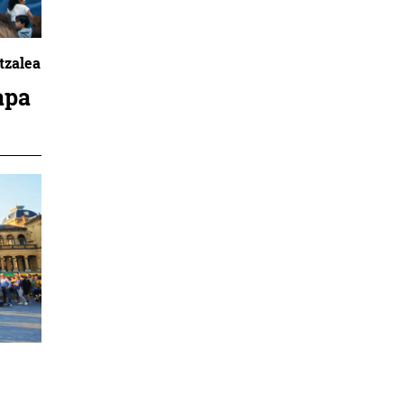
tzalea
apa