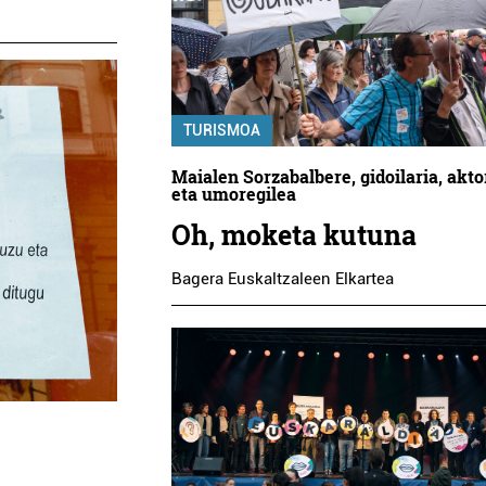
TURISMOA
Maialen Sorzabalbere, gidoilaria, akto
eta umoregilea
Oh, moketa kutuna
Bagera Euskaltzaleen Elkartea