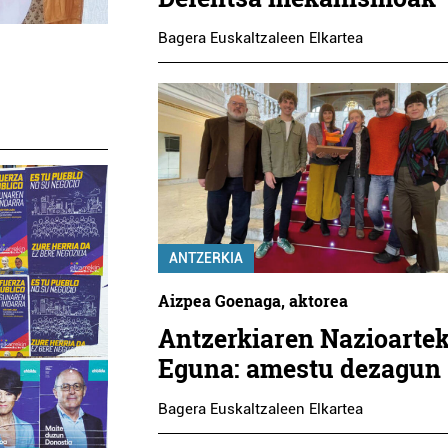
Bagera Euskaltzaleen Elkartea
ANTZERKIA
Aizpea Goenaga, aktorea
Antzerkiaren Nazioarte
Eguna: amestu dezagun
Bagera Euskaltzaleen Elkartea