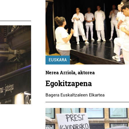
EUSKARA
Nerea Arriola, aktorea
Egokitzapena
Bagera Euskaltzaleen Elkartea