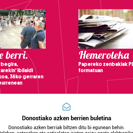
 berri.
Hemeroteka
 begira,
Papereko zenbakiak P
arekin' ibilaldi
formatuan
ikoa, 36ko gerraren
teurrenean
Donostiako azken berrien buletina
Donostiako azken berriak biltzen ditu bi egunean behin.