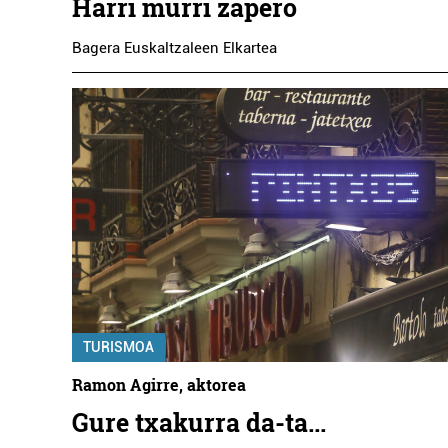
Harri murri zapero
Bagera Euskaltzaleen Elkartea
TURISMOA
Ramon Agirre, aktorea
Gure txakurra da-ta...