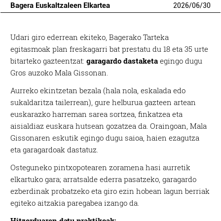
Bagera Euskaltzaleen Elkartea
2026
/
06
/
30
Udari giro ederrean ekiteko, Bagerako Tarteka
egitasmoak plan freskagarri bat prestatu du 18 eta 35 urte
bitarteko gazteentzat:
garagardo dastaketa
egingo dugu
Gros auzoko Mala Gissonan.
Aurreko ekintzetan bezala (hala nola, eskalada edo
sukaldaritza tailerrean), gure helburua gazteen artean
euskarazko harreman sarea sortzea, finkatzea eta
aisialdiaz euskara hutsean gozatzea da. Oraingoan, Mala
Gissonaren eskutik egingo dugu saioa, haien ezagutza
eta garagardoak dastatuz.
Osteguneko pintxopotearen zoramena hasi aurretik
elkartuko gara; arratsalde ederra pasatzeko, garagardo
ezberdinak probatzeko eta giro ezin hobean lagun berriak
egiteko aitzakia paregabea izango da.
Hitzorduaren datu praktikoak: