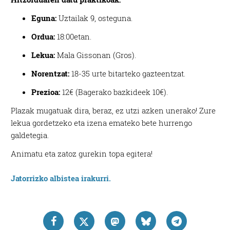
Eguna:
Uztailak 9, osteguna.
Ordua:
18:00etan.
Lekua:
Mala Gissonan (Gros).
Norentzat:
18-35 urte bitarteko gazteentzat.
Prezioa:
12€ (Bagerako bazkideek 10€).
Plazak mugatuak dira, beraz, ez utzi azken unerako! Zure
lekua gordetzeko eta izena emateko bete hurrengo
galdetegia.
Animatu eta zatoz gurekin topa egitera!
Jatorrizko albistea irakurri.