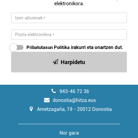
elektronikora.
Pribatutasun Politika
irakurri eta onartzen dut.
Harpidetu
943-46 72 36
donostia@hitza.eus
Ametzagaña, 19 - 20012 Donostia
Nor gara