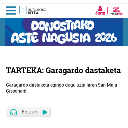
Sartu
TARTEKA: Garagardo dastaketa
Garagardo dastaketa egingo dugu uztailaren 9an Mala
Gissonan!