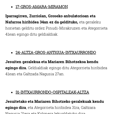
17-GROS-AMARA-MIRAMON
Iparragirren, Zurriolan, Groseko anbulatorioan eta
Nafarroa hiribidea 34an ez da geldituko,
eta geraleku
horietan gelditu ordez Pinudi-Mirakruzen eta Ategorrieta
41ean egingo ditu geldialdiak.
24-ALTZA-GROS-ANTIGUA-INTXAURRONDO
Jesuiten geralekua eta Mariaren Bihotzekoa kendu
egingo dira.
Geldialdiak egingo ditu Ategorrieta hiribidea
41ean eta Galtzada Nagusia 27an.
31-INTXAURRONDO-OSPITALEAK-ALTZA
Jesuitetako eta Mariaren Bihotzeko geralekuak kendu
egingo dira
, eta Ategorrieta hiribidea 31ra, Galtzara
Nagusia 21era eta Kolonera lekualdatuko dira.