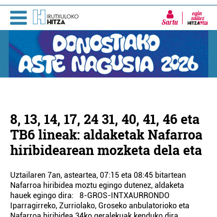
Sartu
8, 13, 14, 17, 24 31, 40, 41, 46 eta
TB6 lineak: aldaketak Nafarroa
hiribidearean mozketa dela eta
Uztailaren 7an, asteartea, 07:15 eta 08:45 bitartean
Nafarroa hiribidea moztu egingo dutenez, aldaketa
hauek egingo dira: 8-GROS-INTXAURRONDO
Iparragirreko, Zurriolako, Groseko anbulatorioko eta
Nafarroa hiribidea 34ko geralekuak kenduko dira.