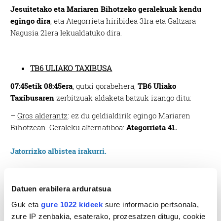
Jesuitetako eta Mariaren Bihotzeko geralekuak kendu
egingo dira
, eta Ategorrieta hiribidea 31ra eta Galtzara
Nagusia 21era lekualdatuko dira.
TB6 ULIAKO TAXIBUSA
07:45etik 08:45era
, gutxi gorabehera,
TB6 Uliako
Taxibusaren
zerbitzuak aldaketa batzuk izango ditu:
–
Gros alderantz
: ez du geldialdirik egingo Mariaren
Bihotzean. Geraleku alternatiboa:
Ategorrieta 41.
Jatorrizko albistea irakurri.
Datuen erabilera arduratsua
Guk eta
gure 1022 kideek
sure informacio pertsonala,
zure IP zenbakia, esaterako, prozesatzen ditugu, cookie