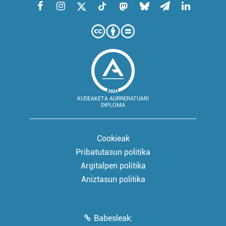
KUDEAKETA AURRERATUARI
DIPLOMA
Cookieak
Pribatutasun politika
Argitalpen politika
Aniztasun politika
Babesleak: