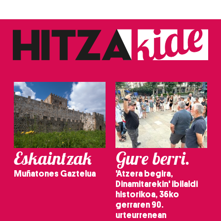
Webgune honek cookie propioak eta hirugarrenen cookie-
fitxategiak erabiltzen ditu. Zure esperientzia eta
zerbitzuak hobetzeko asmoz, cookie teknologiaz
baliatzen gara. Ohar hau onartuz gero, teknologia hori
erabiltzeko baimen esplizitua ematen diguzu.
Gehiago
irakurri
Eskaintzak
Gure berri.
Muñatones Gaztelua
'Atzera begira,
Dinamitarekin' ibilaldi
historikoa, 36ko
gerraren 90.
urteurrenean