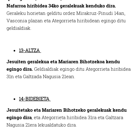
Nafarroa hiribidea 34ko geralekuak kenduko dira.
Geraleku horietan gelditu ordez Mirakruz-Pinudi 14an,
Vasconia plazan eta Ategorrieta hiribidean egingo ditu
geldialdiak.
13-ALTZA
Jesuiten geralekua eta Mariaren Bihotzekoa kendu
egingo dira.
Geldialdiak egingo ditu Ategorrieta hiribidea
31n eta Galtzada Nagusia 21ean.
14-BIDEBIETA
Jesuitetako eta Mariaren Bihotzeko geralekuak kendu
egingo dira
, eta Ategorrieta hiribidea 31ra eta Galtzara
Nagusia 21era lekualdatuko dira.