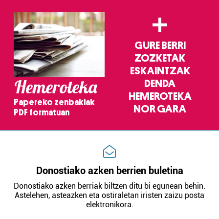
+
GURE BERRI
ZOZKETAK
ESKAINTZAK
Hemeroteka
DENDA
HEMEROTEKA
Papereko zenbakiak
NOR GARA
PDF formatuan
Donostiako azken berrien buletina
Donostiako azken berriak biltzen ditu bi egunean behin.
Astelehen, asteazken eta ostiraletan iristen zaizu posta
elektronikora.