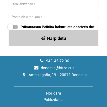
Pribatutasun Politika
irakurri eta onartzen dut.
Harpidetu
943-46 72 36
donostia@hitza.eus
Ametzagaña, 19 - 20012 Donostia
Nor gara
Publizitatea