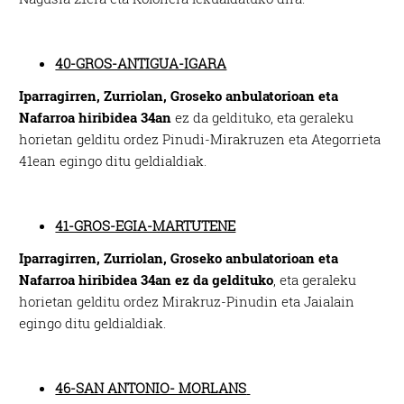
40-GROS-ANTIGUA-IGARA
Iparragirren, Zurriolan, Groseko anbulatorioan eta
Nafarroa hiribidea 34an
ez da geldituko, eta geraleku
horietan gelditu ordez Pinudi-Mirakruzen eta Ategorrieta
41ean egingo ditu geldialdiak.
41-GROS-EGIA-MARTUTENE
Iparragirren, Zurriolan, Groseko anbulatorioan eta
Nafarroa hiribidea 34an ez da geldituko
, eta geraleku
horietan gelditu ordez Mirakruz-Pinudin eta Jaialain
egingo ditu geldialdiak.
46-SAN ANTONIO- MORLANS