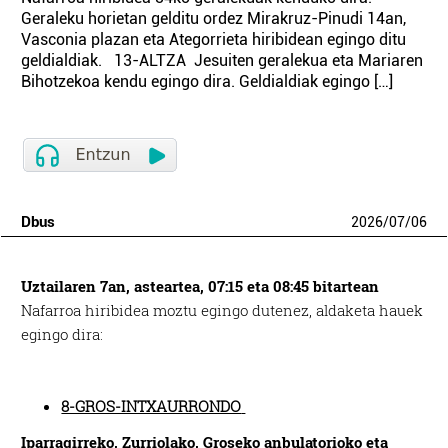
Geraleku horietan gelditu ordez Mirakruz-Pinudi 14an,
Vasconia plazan eta Ategorrieta hiribidean egingo ditu
geldialdiak. 13-ALTZA Jesuiten geralekua eta Mariaren
Bihotzekoa kendu egingo dira. Geldialdiak egingo […]
Dbus
2026
/
07
/
06
Uztailaren 7an, asteartea, 07:15 eta 08:45 bitartean
Nafarroa hiribidea moztu egingo dutenez, aldaketa hauek
egingo dira:
8-GROS-INTXAURRONDO
Iparragirreko, Zurriolako, Groseko anbulatorioko eta