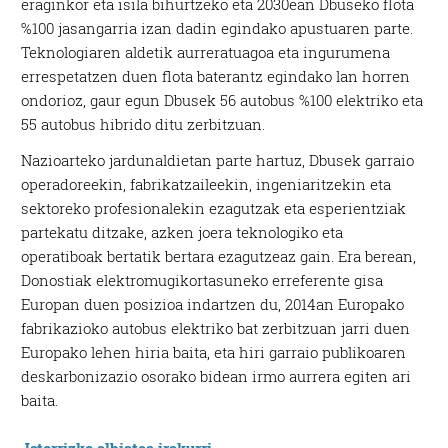
eraginkor eta isila bihurtzeko eta 2030ean Dbuseko flota
%100 jasangarria izan dadin egindako apustuaren parte.
Teknologiaren aldetik aurreratuagoa eta ingurumena
errespetatzen duen flota baterantz egindako lan horren
ondorioz, gaur egun Dbusek 56 autobus %100 elektriko eta
55 autobus hibrido ditu zerbitzuan.
Nazioarteko jardunaldietan parte hartuz, Dbusek garraio
operadoreekin, fabrikatzaileekin, ingeniaritzekin eta
sektoreko profesionalekin ezagutzak eta esperientziak
partekatu ditzake, azken joera teknologiko eta
operatiboak bertatik bertara ezagutzeaz gain. Era berean,
Donostiak elektromugikortasuneko erreferente gisa
Europan duen posizioa indartzen du, 2014an Europako
fabrikazioko autobus elektriko bat zerbitzuan jarri duen
Europako lehen hiria baita, eta hiri garraio publikoaren
deskarbonizazio osorako bidean irmo aurrera egiten ari
baita.