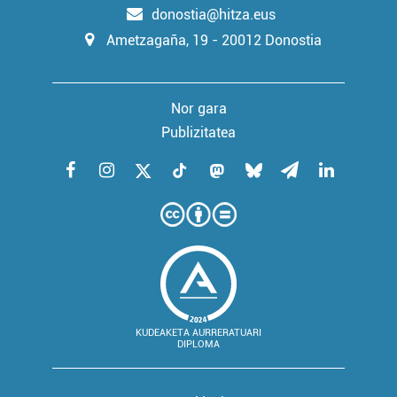
donostia@hitza.eus
Ametzagaña, 19 - 20012 Donostia
Nor gara
Publizitatea
KUDEAKETA AURRERATUARI
DIPLOMA