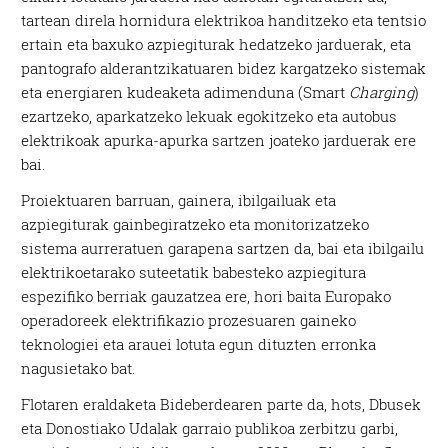
tartean direla hornidura elektrikoa handitzeko eta tentsio
ertain eta baxuko azpiegiturak hedatzeko jarduerak, eta
pantografo alderantzikatuaren bidez kargatzeko sistemak
eta energiaren kudeaketa adimenduna (Smart
Charging
)
ezartzeko, aparkatzeko lekuak egokitzeko eta autobus
elektrikoak apurka-apurka sartzen joateko jarduerak ere
bai.
Proiektuaren barruan, gainera, ibilgailuak eta
azpiegiturak gainbegiratzeko eta monitorizatzeko
sistema aurreratuen garapena sartzen da, bai eta ibilgailu
elektrikoetarako suteetatik babesteko azpiegitura
espezifiko berriak gauzatzea ere, hori baita Europako
operadoreek elektrifikazio prozesuaren gaineko
teknologiei eta arauei lotuta egun dituzten erronka
nagusietako bat.
Flotaren eraldaketa Bideberdearen parte da, hots, Dbusek
eta Donostiako Udalak garraio publikoa zerbitzu garbi,