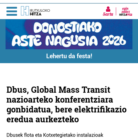
Sartu
Lehertu da festa!
Dbus, Global Mass Transit
nazioarteko konferentziara
gonbidatua, bere elektrifikazio
eredua aurkezteko
Dbusek flota eta Kotxetegietako instalazioak