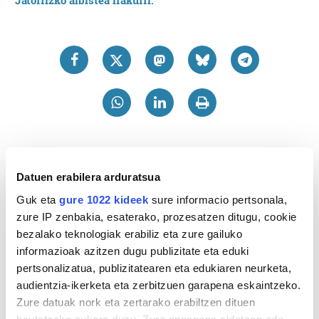
Jatorrizko albistea irakurri.
Datuen erabilera arduratsua
Guk eta
gure 1022 kideek
sure informacio pertsonala,
zure IP zenbakia, esaterako, prozesatzen ditugu, cookie
bezalako teknologiak erabiliz eta zure gailuko
informazioak azitzen dugu publizitate eta eduki
pertsonalizatua, publizitatearen eta edukiaren neurketa,
audientzia-ikerketa eta zerbitzuen garapena eskaintzeko.
Zure datuak nork eta zertarako erabiltzen dituen
hautatzeko aukera duzu. Zure onespena aldatzen edo