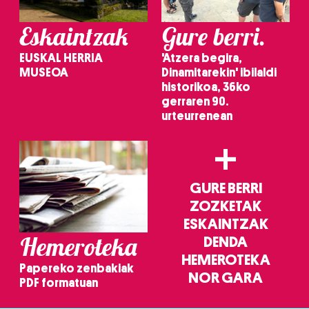
Eskaintzak
Gure berri.
EUSKAL HERRIA
'Atzera begira,
MUSEOA
Dinamitarekin' ibilaldi
historikoa, 36ko
gerraren 90.
urteurrenean
+
GURE BERRI
ZOZKETAK
ESKAINTZAK
Hemeroteka
DENDA
HEMEROTEKA
Papereko zenbakiak
NOR GARA
PDF formatuan