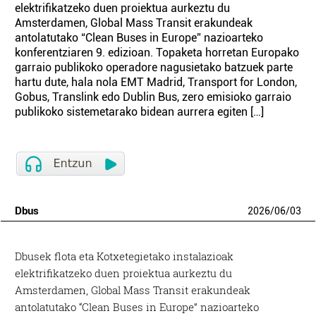
elektrifikatzeko duen proiektua aurkeztu du
Amsterdamen, Global Mass Transit erakundeak
antolatutako “Clean Buses in Europe” nazioarteko
konferentziaren 9. edizioan. Topaketa horretan Europako
garraio publikoko operadore nagusietako batzuek parte
hartu dute, hala nola EMT Madrid, Transport for London,
Gobus, Translink edo Dublin Bus, zero emisioko garraio
publikoko sistemetarako bidean aurrera egiten […]
Dbus
2026
/
06
/
03
Dbusek flota eta Kotxetegietako instalazioak
elektrifikatzeko duen proiektua aurkeztu du
Amsterdamen, Global Mass Transit erakundeak
antolatutako “Clean Buses in Europe” nazioarteko