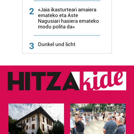
erabiltzen dituen hauta dezakezu.
2
«Jaia ikasturteari amaiera
emateko eta Aste
Bazkide batzuek ez dizute baimenik eskatzen, eta beren
Nagusiari hasiera emateko
interes komertzial legitimoetan babesten dira. Ikusi gure
modu polita da»
bazkideen zerrenda, beren ustez zein helburutarako
duten interes legitimoa eta horren aurka nola egin
3
Dunkel und licht
dezakezun ikusteko.
Lortu zure datu pertsonalak prozesatzeko moduari
buruzko informazio gehiago eta ezarri zure lehentasunak
datuen atalean. Edozein unetan alda edo ken dezakezu
zure baimena Cookieen adierazpenean.
Webgune honek cookie propioak eta hirugarrenen cookie-
fitxategiak erabiltzen ditu. Zure esperientzia eta
zerbitzuak hobetzeko asmoz, cookie teknologiaz
baliatzen gara. Ohar hau onartuz gero, teknologia hori
erabiltzeko baimen esplizitua ematen diguzu.
Gehiago
irakurri