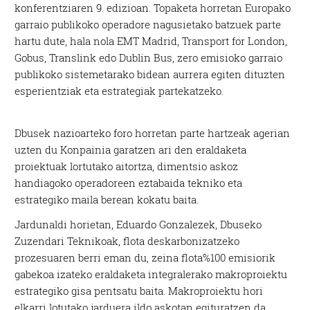
konferentziaren 9. edizioan. Topaketa horretan Europako
garraio publikoko operadore nagusietako batzuek parte
hartu dute, hala nola EMT Madrid, Transport for London,
Gobus, Translink edo Dublin Bus, zero emisioko garraio
publikoko sistemetarako bidean aurrera egiten dituzten
esperientziak eta estrategiak partekatzeko.
Dbusek nazioarteko foro horretan parte hartzeak agerian
uzten du Konpainia garatzen ari den eraldaketa
proiektuak lortutako aitortza, dimentsio askoz
handiagoko operadoreen eztabaida tekniko eta
estrategiko maila berean kokatu baita.
Jardunaldi horietan, Eduardo Gonzalezek, Dbuseko
Zuzendari Teknikoak, flota deskarbonizatzeko
prozesuaren berri eman du, zeina flota%100 emisiorik
gabekoa izateko eraldaketa integralerako makroproiektu
estrategiko gisa pentsatu baita. Makroproiektu hori
elkarri lotutako jarduera ildo askotan egituratzen da,