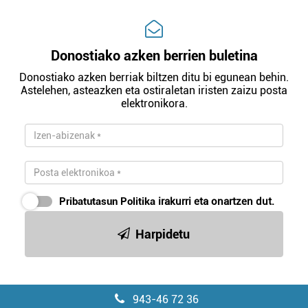
Donostiako azken berrien buletina
Donostiako azken berriak biltzen ditu bi egunean behin.
Astelehen, asteazken eta ostiraletan iristen zaizu posta
elektronikora.
Pribatutasun Politika
irakurri eta onartzen dut.
Harpidetu
943-46 72 36