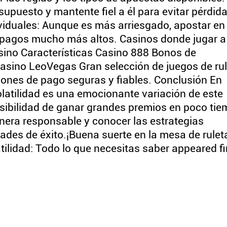
supuesto y mantente fiel a él para evitar pérdid
ividuales: Aunque es más arriesgado, apostar en
 pagos mucho más altos. Casinos donde jugar a
Casino Características Casino 888 Bonos de
asino LeoVegas Gran selección de juegos de ru
iones de pago seguras y fiables. Conclusión En
volatilidad es una emocionante variación de este
osibilidad de ganar grandes premios en poco tie
nera responsable y conocer las estrategias
des de éxito.¡Buena suerte en la mesa de rulet
atilidad: Todo lo que necesitas saber appeared fi