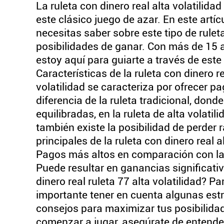
La ruleta con dinero real alta volatilid
este clásico juego de azar. En este artí
necesitas saber sobre este tipo de rulet
posibilidades de ganar. Con más de 15 a
estoy aquí para guiarte a través de est
Características de la ruleta con dinero re
volatilidad se caracteriza por ofrecer 
diferencia de la ruleta tradicional, don
equilibradas, en la ruleta de alta volat
también existe la posibilidad de perder 
principales de la ruleta con dinero real 
Pagos más altos en comparación con la 
Puede resultar en ganancias significati
dinero real ruleta 77 alta volatilidad? Par
importante tener en cuenta algunas estr
consejos para maximizar tus posibilidad
comenzar a jugar, asegúrate de entender