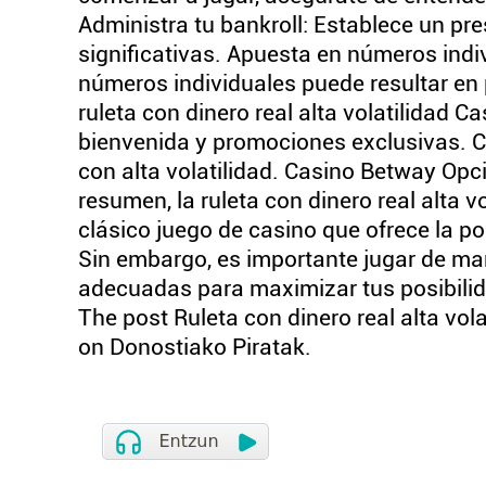
Administra tu bankroll: Establece un pre
significativas. Apuesta en números ind
números individuales puede resultar en
ruleta con dinero real alta volatilidad 
bienvenida y promociones exclusivas. C
con alta volatilidad. Casino Betway Opc
resumen, la ruleta con dinero real alta 
clásico juego de casino que ofrece la p
Sin embargo, es importante jugar de ma
adecuadas para maximizar tus posibilida
The post Ruleta con dinero real alta vol
on Donostiako Piratak.