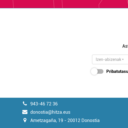
As
Pribatutasu
943-46 72 36
donostia@hitza.eus
Ametzagaña, 19 - 20012 Donostia