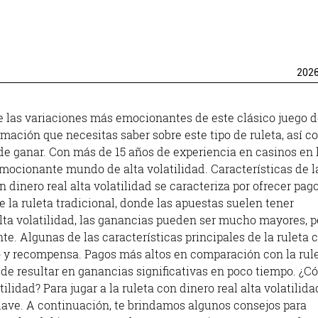
202
 de las variaciones más emocionantes de este clásico juego 
ormación que necesitas saber sobre este tipo de ruleta, así 
de ganar. Con más de 15 años de experiencia en casinos en 
 emocionante mundo de alta volatilidad. Características de l
on dinero real alta volatilidad se caracteriza por ofrecer pa
e la ruleta tradicional, donde las apuestas suelen tener
alta volatilidad, las ganancias pueden ser mucho mayores, p
te. Algunas de las características principales de la ruleta 
go y recompensa. Pagos más altos en comparación con la rul
de resultar en ganancias significativas en poco tiempo. ¿
tilidad? Para jugar a la ruleta con dinero real alta volatilida
lave. A continuación, te brindamos algunos consejos para