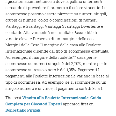
I giocatori scommettono su dove la pallina si fermerà,
cercando di prevedere il numero o il colore vincente. Le
scommesse possono essere piazzate su numeri singoli,
gruppi di numeri, colori o combinazioni di numeri.
Vantaggi e Svantaggi Vantaggi Svantaggi Divertente e
eccitante Alta variabilità nel risultato Possibilità di
vincite elevate Presenza di un margine della casa
Margini della Casa Il margine della casa alla Roulette
Internazionale dipende dal tipo di scommessa effettuata.
Ad esempio, il margine della roulette77 casa per le
scommesse su numeri singoli è del 2,70%, mentre per le
scommesse su rosso o nero è del 1,35%. Pagamenti I
pagamenti alla Roulette Internazionale variano in base al
tipo di scommessa. Ad esempio, se si scommette su un
singolo numero e si vince, il pagamento sarà di 35 a 1.
The post
Vincita alla Roulette Internazionale: Guida
Completa per Giocatori Esperti
appeared first on
Donostiako Piratak
.