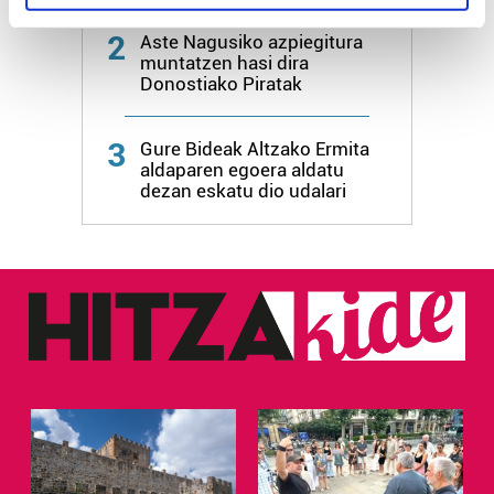
specific characteristics (fingerprinting)
2
Find out more about how your personal data is processed
Aste Nagusiko azpiegitura
muntatzen hasi dira
and set your preferences in the
details section
.
Donostiako Piratak
Guk eta gure bazkideek zure datu pertsonalak
prozesatzen ditugu, zure IP zenbakia, besteak beste,
3
Gure Bideak Altzako Ermita
aldaparen egoera aldatu
teknologia erabiliz, cookieak adibidez, iragarki eta eduki
dezan eskatu dio udalari
pertsonalizatuak eskaintzeko, iragarkiak eta edukia
neurtzeko, jendeari buruzko informazioa biltzeko eta
produktuak garatzeko. Zure datuak nork eta zertarako
erabiltzen dituen hauta dezakezu.
Bazkide batzuek ez dizute baimenik eskatzen, eta beren
interes komertzial legitimoetan babesten dira. Ikusi gure
bazkideen zerrenda, beren ustez zein helburutarako
duten interes legitimoa eta horren aurka nola egin
dezakezun ikusteko.
Lortu zure datu pertsonalak prozesatzeko moduari