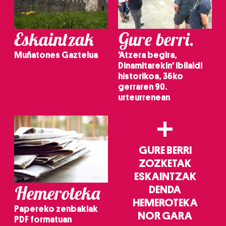
buruzko informazio gehiago eta ezarri zure lehentasunak
datuen atalean. Edozein unetan alda edo ken dezakezu
Eskaintzak
Gure berri.
zure baimena Cookieen adierazpenean.
Muñatones Gaztelua
'Atzera begira,
Webgune honek cookie propioak eta hirugarrenen cookie-
Dinamitarekin' ibilaldi
fitxategiak erabiltzen ditu. Zure esperientzia eta
historikoa, 36ko
zerbitzuak hobetzeko asmoz, cookie teknologiaz
gerraren 90.
baliatzen gara. Ohar hau onartuz gero, teknologia hori
urteurrenean
erabiltzeko baimen esplizitua ematen diguzu.
Gehiago
+
irakurri
GURE BERRI
ZOZKETAK
ESKAINTZAK
Hemeroteka
DENDA
HEMEROTEKA
Papereko zenbakiak
NOR GARA
PDF formatuan