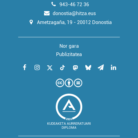
irakurri
943-46 72 36
donostia@hitza.eus
Ametzagaña, 19 - 20012 Donostia
Nor gara
Publizitatea
KUDEAKETA AURRERATUARI
DIPLOMA