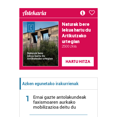
Astekaria
Naturak bere
lekua hartu du
Artikutzako
urtegian
2.500 zkia.
HARTU HITZA
Azken egunetako irakurrienak
1
Ernai gazte antolakundeak
faxismoaren aurkako
mobilizazioa deitu du