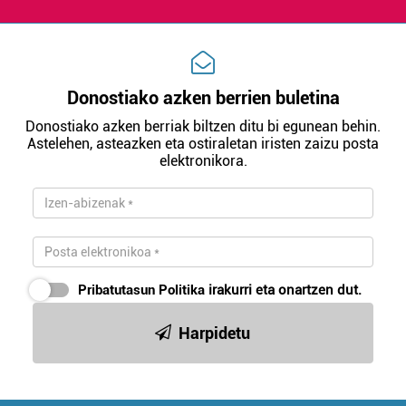
produktuak garatzeko. Zure datuak nork eta zertarako
erabiltzen dituen hauta dezakezu.
Bazkide batzuek ez dizute baimenik eskatzen, eta beren
interes komertzial legitimoetan babesten dira. Ikusi gure
Donostiako azken berrien buletina
bazkideen zerrenda, beren ustez zein helburutarako
Donostiako azken berriak biltzen ditu bi egunean behin.
duten interes legitimoa eta horren aurka nola egin
Astelehen, asteazken eta ostiraletan iristen zaizu posta
dezakezun ikusteko.
elektronikora.
Lortu zure datu pertsonalak prozesatzeko moduari
buruzko informazio gehiago eta ezarri zure lehentasunak
datuen atalean. Edozein unetan alda edo ken dezakezu
zure baimena Cookieen adierazpenean.
Pribatutasun Politika
irakurri eta onartzen dut.
Webgune honek cookie propioak eta hirugarrenen cookie-
fitxategiak erabiltzen ditu. Zure esperientzia eta
Harpidetu
zerbitzuak hobetzeko asmoz, cookie teknologiaz
baliatzen gara. Ohar hau onartuz gero, teknologia hori
erabiltzeko baimen esplizitua ematen diguzu.
Gehiago