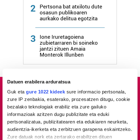
2
Pertsona bat atxilotu dute
osasun publikoaren
aurkako delitua egotzita
3
Ione Iruretagoiena
zubietarraren bi soineko
jantzi zituen Amaia
Monterok Illunben
Datuen erabilera arduratsua
Guk eta
gure 1022 kideek
sure informacio pertsonala,
zure IP zenbakia, esaterako, prozesatzen ditugu, cookie
bezalako teknologiak erabiliz eta zure gailuko
informazioak azitzen dugu publizitate eta eduki
pertsonalizatua, publizitatearen eta edukiaren neurketa,
audientzia-ikerketa eta zerbitzuen garapena eskaintzeko.
Zure datuak nork eta zertarako erabiltzen dituen