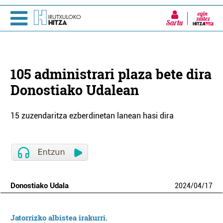
Sartu
105 administrari plaza bete dira
Donostiako Udalean
15 zuzendaritza ezberdinetan lanean hasi dira
Donostiako Udala
2024
/
04
/
17
Jatorrizko albistea irakurri.