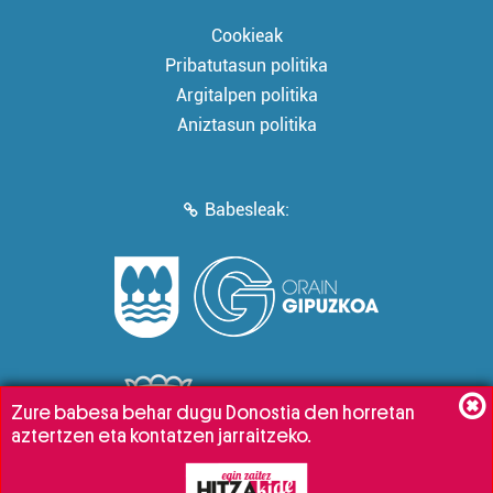
Cookieak
Pribatutasun politika
Argitalpen politika
Aniztasun politika
Babesleak:
Zure babesa behar dugu Donostia den horretan
aztertzen eta kontatzen jarraitzeko.