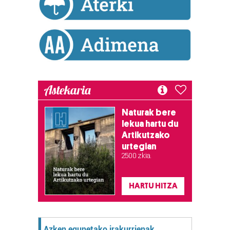
Astekaria
Naturak bere
lekua hartu du
Artikutzako
urtegian
2.500 zkia.
HARTU HITZA
Azken egunetako irakurrienak