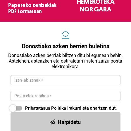
HEMEROTEKA
neurtzeko, jendeari buruzko informazioa biltzeko eta
Papereko zenbakiak
NOR GARA
produktuak garatzeko. Zure datuak nork eta zertarako
PDF formatuan
erabiltzen dituen hauta dezakezu.
Bazkide batzuek ez dizute baimenik eskatzen, eta beren
interes komertzial legitimoetan babesten dira. Ikusi gure
bazkideen zerrenda, beren ustez zein helburutarako
Donostiako azken berrien buletina
duten interes legitimoa eta horren aurka nola egin
Donostiako azken berriak biltzen ditu bi egunean behin.
dezakezun ikusteko.
Astelehen, asteazken eta ostiraletan iristen zaizu posta
elektronikora.
Lortu zure datu pertsonalak prozesatzeko moduari
buruzko informazio gehiago eta ezarri zure lehentasunak
datuen atalean. Edozein unetan alda edo ken dezakezu
zure baimena Cookieen adierazpenean.
Webgune honek cookie propioak eta hirugarrenen cookie-
Pribatutasun Politika
irakurri eta onartzen dut.
fitxategiak erabiltzen ditu. Zure esperientzia eta
zerbitzuak hobetzeko asmoz, cookie teknologiaz
Harpidetu
baliatzen gara. Ohar hau onartuz gero, teknologia hori