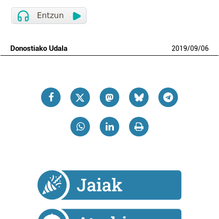
Donostiako Udala
2019
/
09
/
06