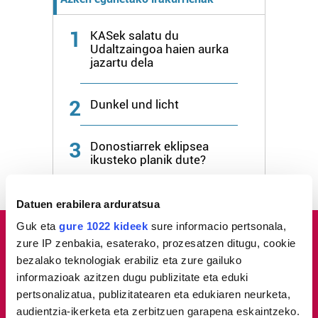
1
KASek salatu du
Udaltzaingoa haien aurka
jazartu dela
2
Dunkel und licht
3
Donostiarrek eklipsea
ikusteko planik dute?
Datuen erabilera arduratsua
Guk eta
gure 1022 kideek
sure informacio pertsonala,
zure IP zenbakia, esaterako, prozesatzen ditugu, cookie
bezalako teknologiak erabiliz eta zure gailuko
informazioak azitzen dugu publizitate eta eduki
pertsonalizatua, publizitatearen eta edukiaren neurketa,
audientzia-ikerketa eta zerbitzuen garapena eskaintzeko.