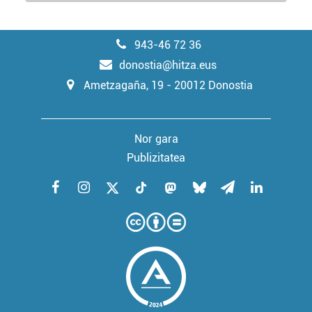
erabiltzeko baimen esplizitua ematen diguzu.
Gehiago
irakurri
943-46 72 36
donostia@hitza.eus
Ametzagaña, 19 - 20012 Donostia
Nor gara
Publizitatea