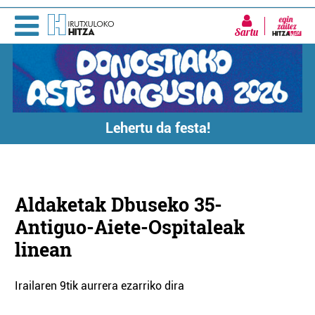
Sartu
Lehertu da festa!
Aldaketak Dbuseko 35-
Antiguo-Aiete-Ospitaleak
linean
Irailaren 9tik aurrera ezarriko dira