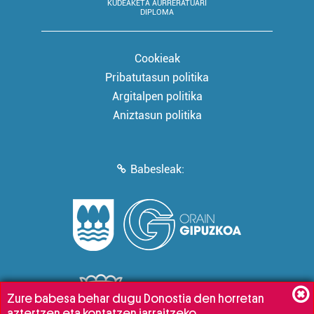
KUDEAKETA AURRERATUARI
DIPLOMA
Cookieak
Pribatutasun politika
Argitalpen politika
Aniztasun politika
Babesleak:
Zure babesa behar dugu Donostia den horretan
aztertzen eta kontatzen jarraitzeko.