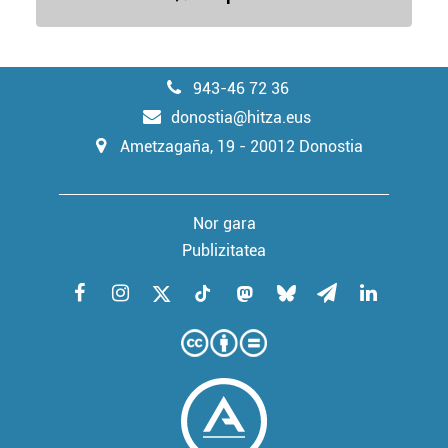
baliatzen gara. Ohar hau onartuz gero, teknologia hori
erabiltzeko baimen esplizitua ematen diguzu.
Gehiago
irakurri
943-46 72 36
donostia@hitza.eus
Ametzagaña, 19 - 20012 Donostia
Nor gara
Publizitatea