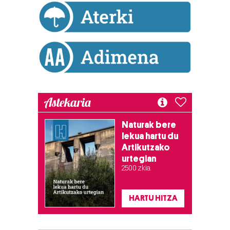
Astekaria
Naturak bere
lekua hartu du
Artikutzako
urtegian
2.500 zkia.
HARTU HITZA