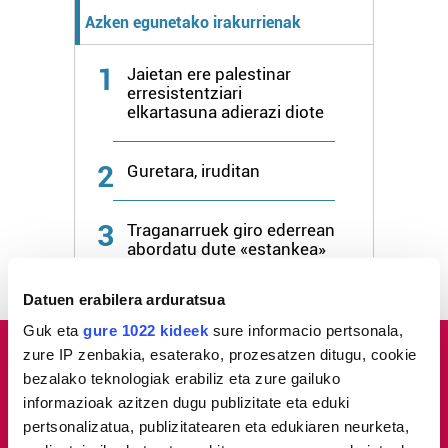
Azken egunetako irakurrienak
1
Jaietan ere palestinar
erresistentziari
elkartasuna adierazi diote
2
Guretara, iruditan
3
Traganarruek giro ederrean
abordatu dute «estankea»
Datuen erabilera arduratsua
Guk eta
gure 1022 kideek
sure informacio pertsonala,
zure IP zenbakia, esaterako, prozesatzen ditugu, cookie
bezalako teknologiak erabiliz eta zure gailuko
informazioak azitzen dugu publizitate eta eduki
pertsonalizatua, publizitatearen eta edukiaren neurketa,