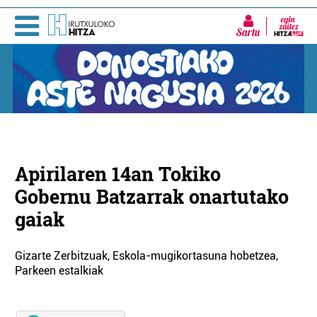
Sartu
Apirilaren 14an Tokiko
Gobernu Batzarrak onartutako
gaiak
Gizarte Zerbitzuak, Eskola-mugikortasuna hobetzea,
Parkeen estalkiak