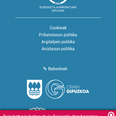
KUDEAKETA AURRERATUARI
DIPLOMA
Cookieak
Pribatutasun politika
Argitalpen politika
Aniztasun politika
Babesleak: