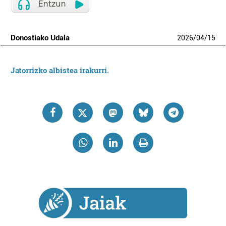
Donostiako Udala
2026
/
04
/
15
Jatorrizko albistea irakurri.