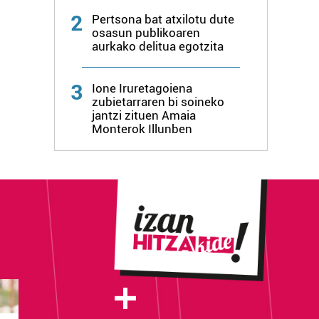
2
Pertsona bat atxilotu dute
osasun publikoaren
aurkako delitua egotzita
3
Ione Iruretagoiena
zubietarraren bi soineko
jantzi zituen Amaia
Monterok Illunben
+