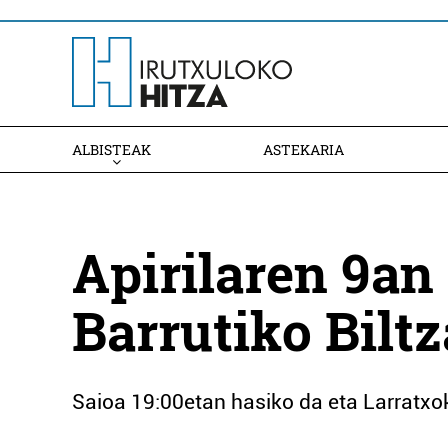
ALBISTEAK
ASTEKARIA
Apirilaren 9an
Barrutiko Biltz
Saioa 19:00etan hasiko da eta Larratxo