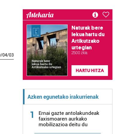
Astekaria
Naturak bere
lekua hartu du
Artikutzako
urtegian
2.500 zkia.
9
/
04
/
03
HARTU HITZA
Azken egunetako irakurrienak
1
Ernai gazte antolakundeak
faxismoaren aurkako
mobilizazioa deitu du