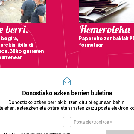
 berri.
Hemeroteka
 begira,
Papereko zenbakiak P
arekin' ibilaldi
formatuan
ikoa, 36ko gerraren
teurrenean
Donostiako azken berrien buletina
Donostiako azken berriak biltzen ditu bi egunean behin.
telehen, asteazken eta ostiraletan iristen zaizu posta elektroniko