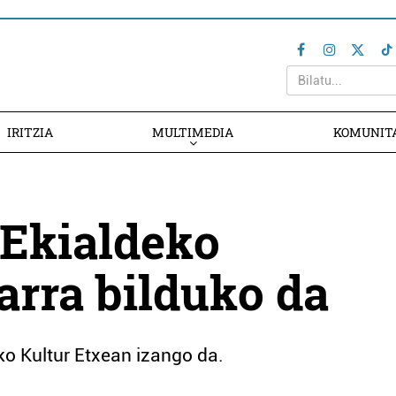
IRITZIA
MULTIMEDIA
KOMUNIT
 Ekialdeko
arra bilduko da
ko Kultur Etxean izango da.