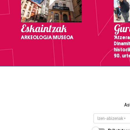
Eskaintzak
Gure
ARKEOLOGIA MUSEOA
'Atzera
Dinamit
histor
90. ur
As