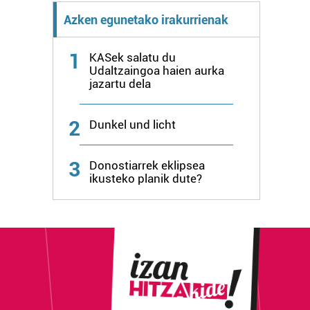
Azken egunetako irakurrienak
1
KASek salatu du
Udaltzaingoa haien aurka
jazartu dela
2
Dunkel und licht
3
Donostiarrek eklipsea
ikusteko planik dute?