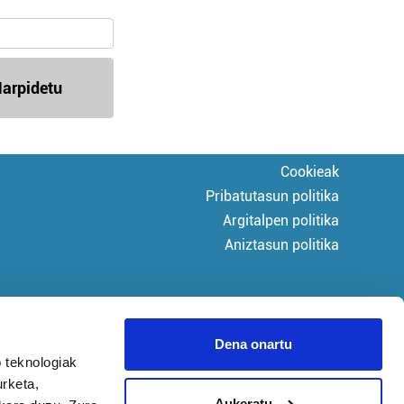
arpidetu
Cookieak
Pribatutasun politika
Argitalpen politika
Aniztasun politika
Dena onartu
 teknologiak
urketa,
Aukeratu