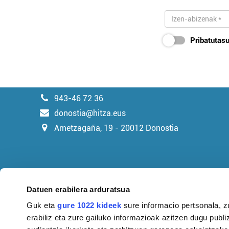
Pribatutasu
943-46 72 36
donostia@hitza.eus
Ametzagaña, 19 - 20012 Donostia
Datuen erabilera arduratsua
Guk eta
gure 1022 kideek
sure informacio pertsonala, z
erabiliz eta zure gailuko informazioak azitzen dugu publiz