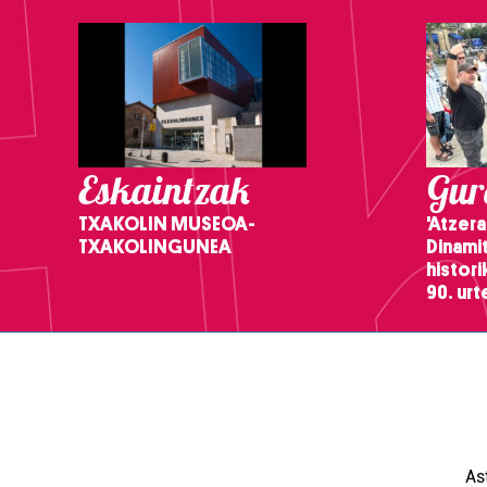
Eskaintzak
Gure
TXAKOLIN MUSEOA-
'Atzera
TXAKOLINGUNEA
Dinamit
histor
90. ur
As