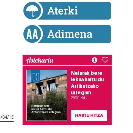
Astekaria
Naturak bere
lekua hartu du
Artikutzako
urtegian
2.500 zkia.
HARTU HITZA
4
/
04
/
15