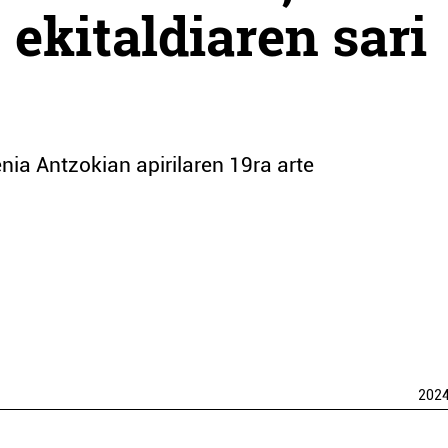
 ekitaldiaren sari
nia Antzokian apirilaren 19ra arte
202