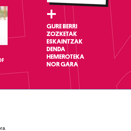
+
GURE BERRI
ZOZKETAK
ESKAINTZAK
DENDA
HEMEROTEKA
DF
NOR GARA
ra.