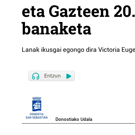
eta Gazteen 20.
banaketa
Lanak ikusgai egongo dira Victoria Euge
Donostiako Udala