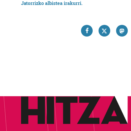
Jatorrizko albistea irakurri.