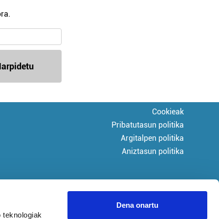
ra.
arpidetu
Cookieak
Pribatutasun politika
Argitalpen politika
Aniztasun politika
Dena onartu
 teknologiak