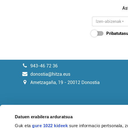
As
Pribatutasu
943-46 72 36
donostia@hitza.eus
Ametzagaña, 19 - 20012 Donostia
Datuen erabilera arduratsua
Guk eta
gure 1022 kideek
sure informacio pertsonala, z