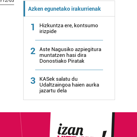
9
/
12
/
03
Azken egunetako irakurrienak
1
Hizkuntza ere, kontsumo
irizpide
2
Aste Nagusiko azpiegitura
muntatzen hasi dira
Donostiako Piratak
3
KASek salatu du
Udaltzaingoa haien aurka
jazartu dela