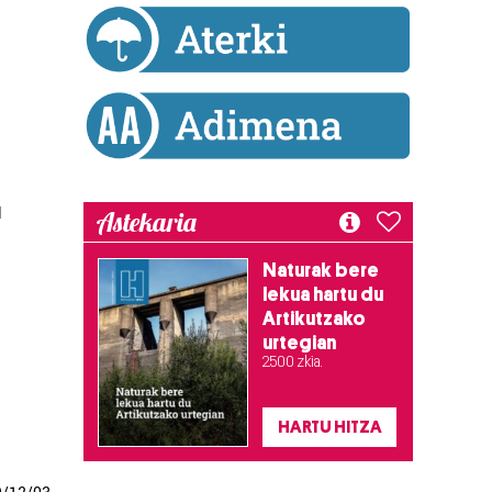
u
Astekaria
Naturak bere
lekua hartu du
Artikutzako
urtegian
2.500 zkia.
HARTU HITZA