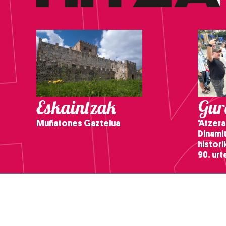
Eskaintzak
Gure
Muñatones Gaztelua
'Atzera
Dinamit
histor
90. ur