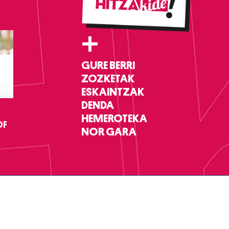
+
GURE BERRI
ZOZKETAK
ESKAINTZAK
DENDA
HEMEROTEKA
DF
NOR GARA