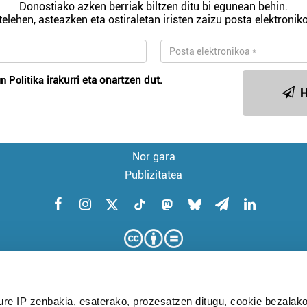
Donostiako azken berriak biltzen ditu bi egunean behin.
telehen, asteazken eta ostiraletan iristen zaizu posta elektroniko
n Politika
irakurri eta onartzen dut.
H
Nor gara
Publizitatea
ure IP zenbakia, esaterako, prozesatzen ditugu, cookie bezalako