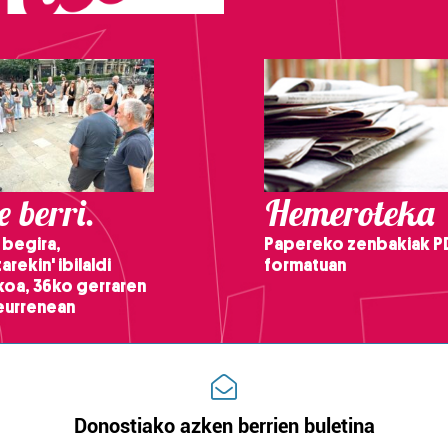
 berri.
Hemeroteka
 begira,
Papereko zenbakiak P
arekin' ibilaldi
formatuan
ikoa, 36ko gerraren
teurrenean
Donostiako azken berrien buletina