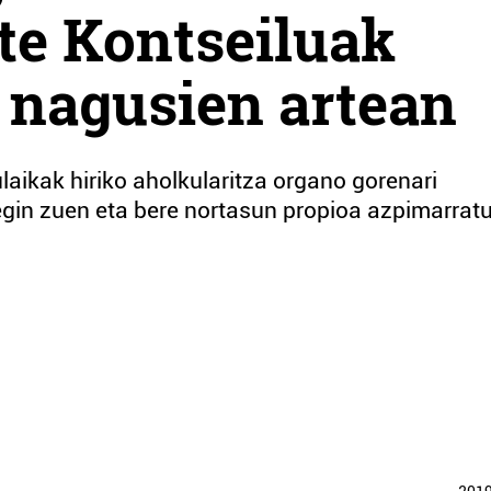
rte Kontseiluak
 nagusien artean
ulaikak hiriko aholkularitza organo gorenari
in zuen eta bere nortasun propioa azpimarrat