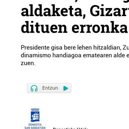
aldaketa, Giza
dituen erronka
Presidente gisa bere lehen hitzaldian, Z
dinamismo handiagoa ematearen alde eg
zuen.