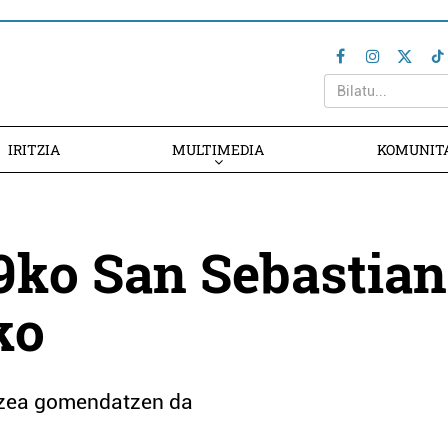
IRITZIA
MULTIMEDIA
KOMUNIT
19ko San Sebastian
ko
tzea gomendatzen da