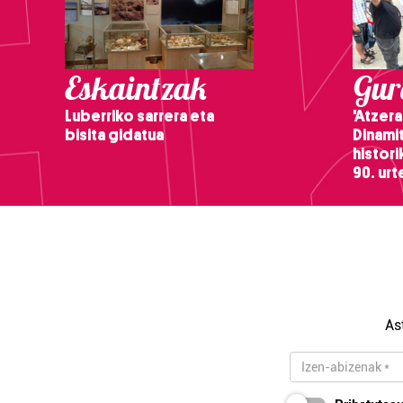
Eskaintzak
Gure
Luberriko sarrera eta
'Atzera
bisita gidatua
Dinamit
histor
90. ur
As