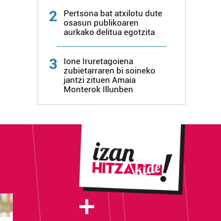
2
Pertsona bat atxilotu dute
osasun publikoaren
aurkako delitua egotzita
3
Ione Iruretagoiena
zubietarraren bi soineko
jantzi zituen Amaia
Monterok Illunben
+