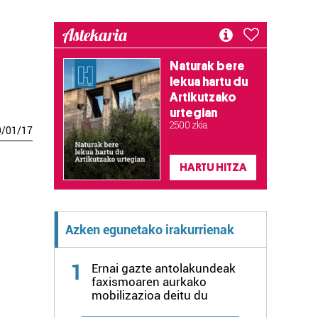
Astekaria
Naturak bere
lekua hartu du
Artikutzako
urtegian
2.500 zkia.
9
/
01
/
17
HARTU HITZA
Azken egunetako irakurrienak
1
Ernai gazte antolakundeak
faxismoaren aurkako
mobilizazioa deitu du