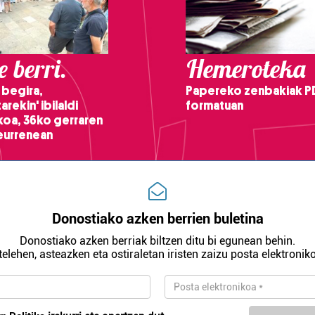
 berri.
Hemeroteka
 begira,
Papereko zenbakiak P
arekin' ibilaldi
formatuan
ikoa, 36ko gerraren
teurrenean
Donostiako azken berrien buletina
Donostiako azken berriak biltzen ditu bi egunean behin.
telehen, asteazken eta ostiraletan iristen zaizu posta elektroniko