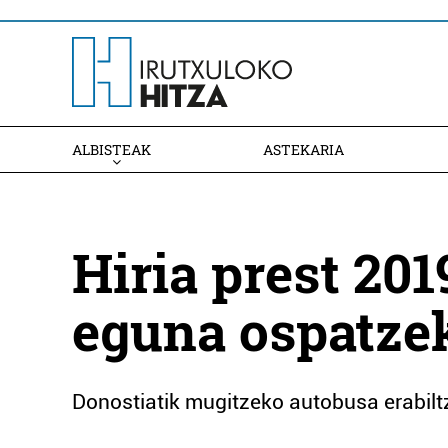
ALBISTEAK
ASTEKARIA
Hiria prest 20
eguna ospatze
Donostiatik mugitzeko autobusa erabil