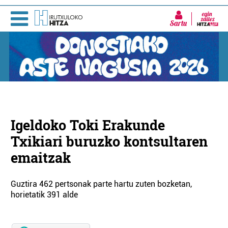
Sartu
Igeldoko Toki Erakunde
Txikiari buruzko kontsultaren
emaitzak
Guztira 462 pertsonak parte hartu zuten bozketan,
horietatik 391 alde