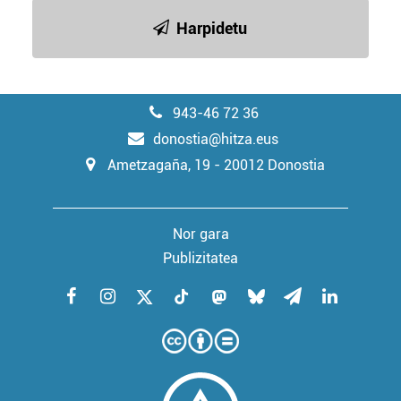
baliatzen gara. Ohar hau onartuz gero, teknologia hori
Harpidetu
erabiltzeko baimen esplizitua ematen diguzu.
Gehiago
irakurri
943-46 72 36
donostia@hitza.eus
Ametzagaña, 19 - 20012 Donostia
Nor gara
Publizitatea