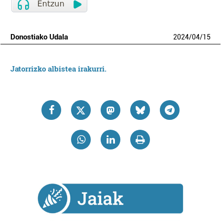
Donostiako Udala
2024
/
04
/
15
Jatorrizko albistea irakurri.