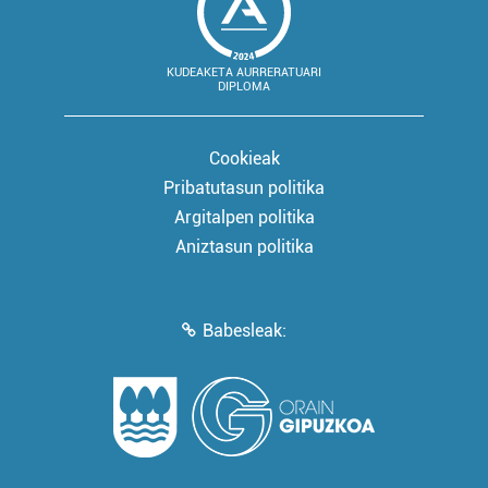
KUDEAKETA AURRERATUARI
DIPLOMA
Cookieak
Pribatutasun politika
Argitalpen politika
Aniztasun politika
Babesleak: