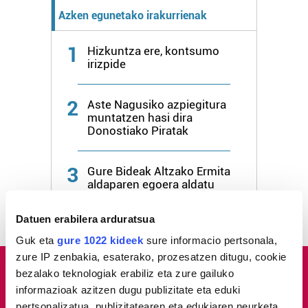
Azken egunetako irakurrienak
1
Hizkuntza ere, kontsumo
irizpide
2
Aste Nagusiko azpiegitura
muntatzen hasi dira
Donostiako Piratak
3
Gure Bideak Altzako Ermita
aldaparen egoera aldatu
dezan eskatu dio udalari
Datuen erabilera arduratsua
Guk eta
gure 1022 kideek
sure informacio pertsonala,
zure IP zenbakia, esaterako, prozesatzen ditugu, cookie
bezalako teknologiak erabiliz eta zure gailuko
informazioak azitzen dugu publizitate eta eduki
pertsonalizatua, publizitatearen eta edukiaren neurketa,