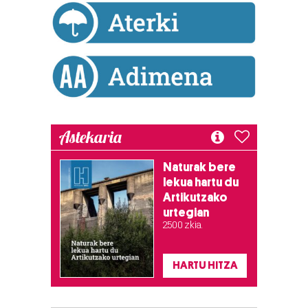
Astekaria
Naturak bere
lekua hartu du
Artikutzako
urtegian
2.500 zkia.
HARTU HITZA