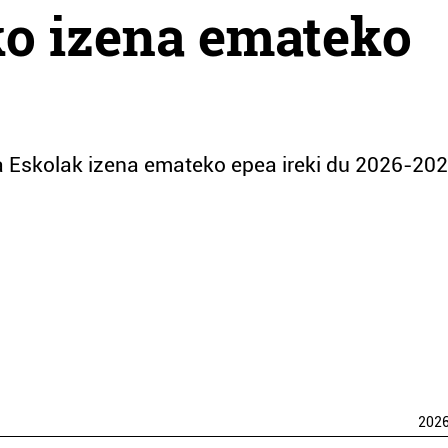
ko izena emateko
 Eskolak izena emateko epea ireki du 2026-20
202