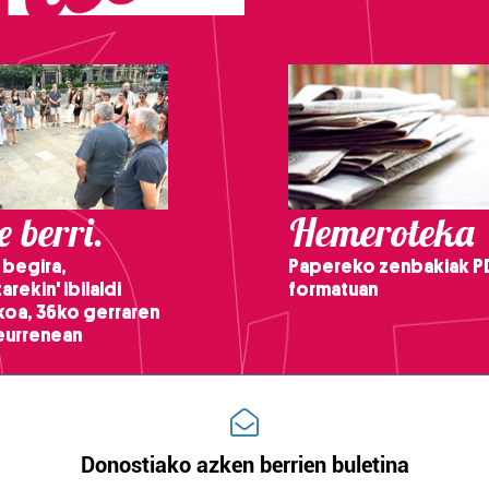
 berri.
Hemeroteka
 begira,
Papereko zenbakiak P
arekin' ibilaldi
formatuan
ikoa, 36ko gerraren
teurrenean
Donostiako azken berrien buletina