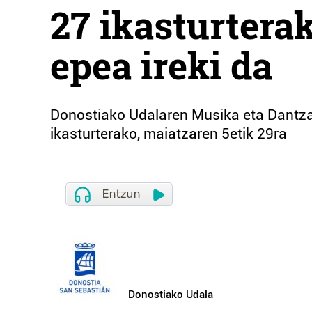
27 ikasturtera
epea ireki da
Donostiako Udalaren Musika eta Dantza
ikasturterako, maiatzaren 5etik 29ra
Donostiako Udala