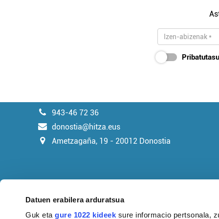
As
Pribatutasu
943-46 72 36
donostia@hitza.eus
Ametzagaña, 19 - 20012 Donostia
Datuen erabilera arduratsua
Guk eta
gure 1022 kideek
sure informacio pertsonala, z