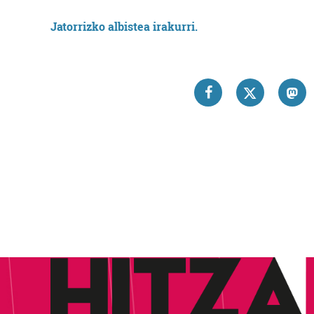
Jatorrizko albistea irakurri.