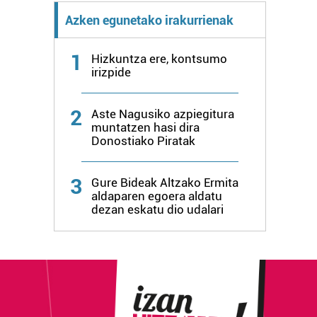
Azken egunetako irakurrienak
1
Hizkuntza ere, kontsumo
irizpide
2
Aste Nagusiko azpiegitura
muntatzen hasi dira
Donostiako Piratak
3
Gure Bideak Altzako Ermita
aldaparen egoera aldatu
dezan eskatu dio udalari