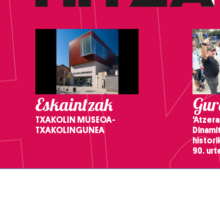
Eskaintzak
Gure
TXAKOLIN MUSEOA-
'Atzera
TXAKOLINGUNEA
Dinamit
histor
90. ur