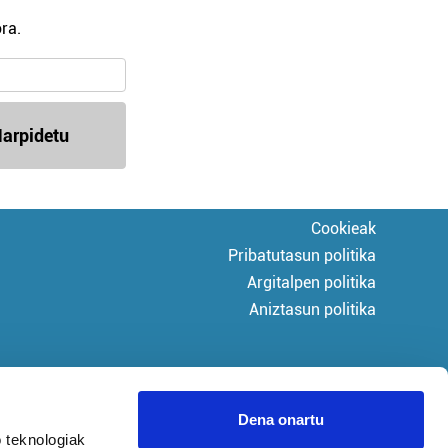
ra.
arpidetu
Cookieak
Pribatutasun politika
Argitalpen politika
Aniztasun politika
Dena onartu
 teknologiak