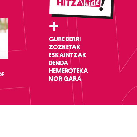
+
GURE BERRI
ZOZKETAK
ESKAINTZAK
DENDA
HEMEROTEKA
DF
NOR GARA