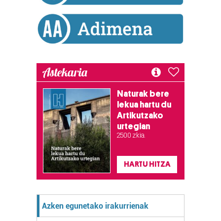
Astekaria
Naturak bere
lekua hartu du
Artikutzako
urtegian
2.500 zkia.
HARTU HITZA
Azken egunetako irakurrienak