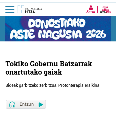
Sartu
Tokiko Gobernu Batzarrak
onartutako gaiak
Bideak garbitzeko zerbitzua, Protonterapia eraikina