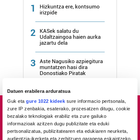
1
Hizkuntza ere, kontsumo
irizpide
2
KASek salatu du
Udaltzaingoa haien aurka
jazartu dela
3
Aste Nagusiko azpiegitura
muntatzen hasi dira
Donostiako Piratak
Datuen erabilera arduratsua
Guk eta
gure 1022 kideek
sure informacio pertsonala,
zure IP zenbakia, esaterako, prozesatzen ditugu, cookie
bezalako teknologiak erabiliz eta zure gailuko
informazioak azitzen dugu publizitate eta eduki
pertsonalizatua, publizitatearen eta edukiaren neurketa,
audientzia-ikerketa eta zerbitzuen garapena eskaintzeko.