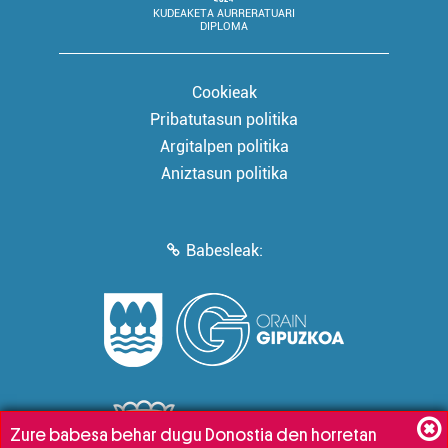
KUDEAKETA AURRERATUARI
DIPLOMA
Cookieak
Pribatutasun politika
Argitalpen politika
Aniztasun politika
Babesleak:
Zure babesa behar dugu Donostia den horretan