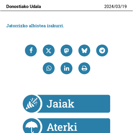
Donostiako Udala
2024
/
03
/
19
Jatorrizko albistea irakurri.