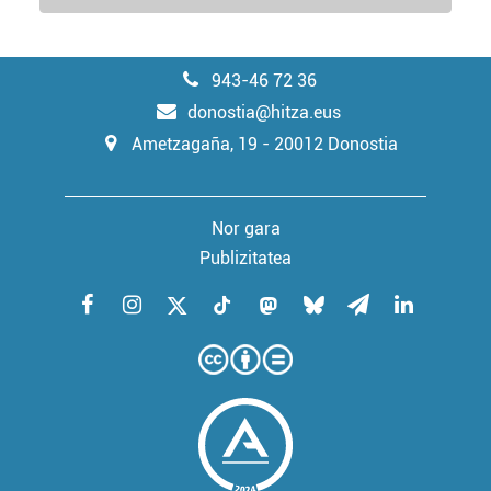
erabiltzeko baimen esplizitua ematen diguzu.
Gehiago
irakurri
943-46 72 36
donostia@hitza.eus
Ametzagaña, 19 - 20012 Donostia
Nor gara
Publizitatea