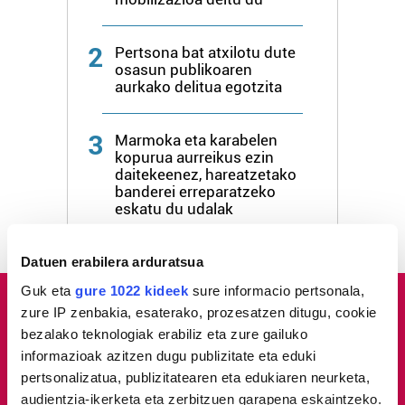
2
Pertsona bat atxilotu dute
osasun publikoaren
aurkako delitua egotzita
3
Marmoka eta karabelen
kopurua aurreikus ezin
daitekeenez, hareatzetako
banderei erreparatzeko
eskatu du udalak
Datuen erabilera arduratsua
Guk eta
gure 1022 kideek
sure informacio pertsonala,
zure IP zenbakia, esaterako, prozesatzen ditugu, cookie
bezalako teknologiak erabiliz eta zure gailuko
informazioak azitzen dugu publizitate eta eduki
pertsonalizatua, publizitatearen eta edukiaren neurketa,
audientzia-ikerketa eta zerbitzuen garapena eskaintzeko.