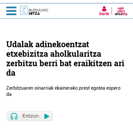
Sartu
Udalak adinekoentzat
etxebizitza aholkularitza
zerbitzu berri bat eraikitzen ari
da
Zerbitzuaren oinarriak ekainerako prest egotea espero
da