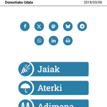
Donostiako Udala
2019
/
03
/
06