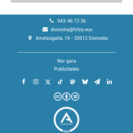
erabiltzeko baimen esplizitua ematen diguzu.
Gehiago
irakurri
943-46 72 36
donostia@hitza.eus
Ametzagaña, 19 - 20012 Donostia
Nor gara
Publizitatea