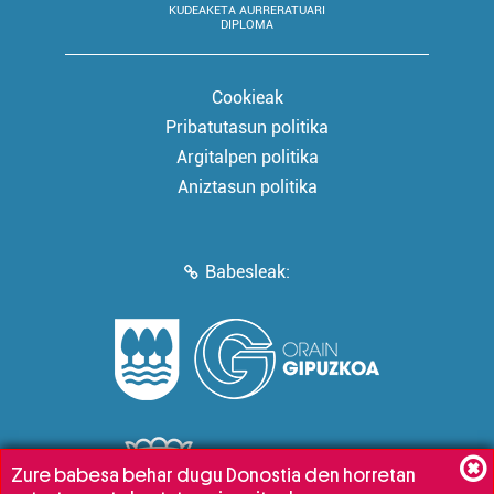
KUDEAKETA AURRERATUARI
DIPLOMA
Cookieak
Pribatutasun politika
Argitalpen politika
Aniztasun politika
Babesleak:
Zure babesa behar dugu Donostia den horretan