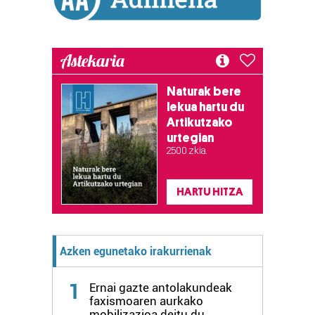
Astekaria
Naturak bere
lekua hartu du
Artikutzako
urtegian
2.500 zkia.
HARTU HITZA
Azken egunetako irakurrienak
1
Ernai gazte antolakundeak
faxismoaren aurkako
mobilizazioa deitu du