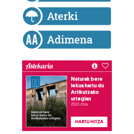
Astekaria
Naturak bere
lekua hartu du
Artikutzako
urtegian
2.500 zkia.
HARTU HITZA