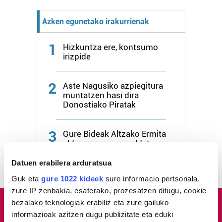
Azken egunetako irakurrienak
1
Hizkuntza ere, kontsumo
irizpide
2
Aste Nagusiko azpiegitura
muntatzen hasi dira
Donostiako Piratak
3
Gure Bideak Altzako Ermita
aldaparen egoera aldatu
dezan eskatu dio udalari
Datuen erabilera arduratsua
Guk eta
gure 1022 kideek
sure informacio pertsonala,
zure IP zenbakia, esaterako, prozesatzen ditugu, cookie
bezalako teknologiak erabiliz eta zure gailuko
informazioak azitzen dugu publizitate eta eduki