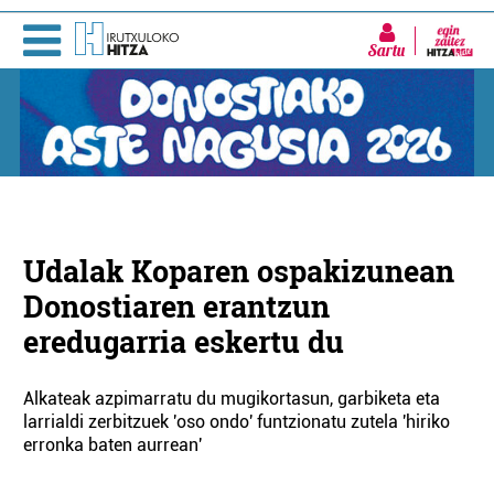
Sartu
Udalak Koparen ospakizunean
Donostiaren erantzun
eredugarria eskertu du
Alkateak azpimarratu du mugikortasun, garbiketa eta
larrialdi zerbitzuek 'oso ondo' funtzionatu zutela 'hiriko
erronka baten aurrean'