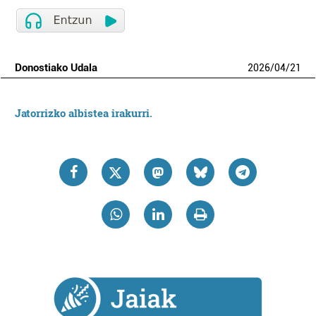
Donostiako Udala
2026
/
04
/
21
Jatorrizko albistea irakurri.