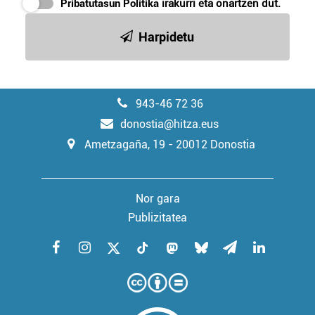
Pribatutasun Politika
irakurri eta onartzen dut.
zerbitzuak hobetzeko asmoz, cookie teknologiaz
baliatzen gara. Ohar hau onartuz gero, teknologia hori
Harpidetu
erabiltzeko baimen esplizitua ematen diguzu.
Gehiago
irakurri
943-46 72 36
donostia@hitza.eus
Ametzagaña, 19 - 20012 Donostia
Nor gara
Publizitatea