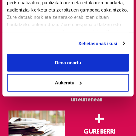
pertsonalizatua, publizitatearen eta edukiaren neurketa,
audientzia-ikerketa eta zerbitzuen garapena eskaintzeko.
Zure datuak nork eta zertarako erabiltzen dituen
hautatzeko aukera duzu. Zure onespena aldatzen edo
deuseztatzen ahal duzu edozein momentutan, Cookie
deklaraziotik edo Privacy triggerean klikatuz.
Xehetasunak ikusi
If you allow, we would also like to:
Eskaintzak
Gure berri.
Collect information about your geographical
Dena onartu
location which can be accurate to within several
LA ENCARTADA
'Atzera begira,
meters
FABRIKA-MUSEOA
Dinamitarekin' ibilaldi
Aukeratu
Identify your device by actively scanning it for
historikoa, 36ko
specific characteristics (fingerprinting)
gerraren 90.
urteurrenean
Find out more about how your personal data is processed
and set your preferences in the
details section
.
+
Guk eta gure bazkideek zure datu pertsonalak
prozesatzen ditugu, zure IP zenbakia, besteak beste,
GURE BERRI
teknologia erabiliz, cookieak adibidez, iragarki eta eduki