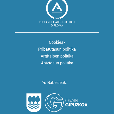
KUDEAKETA AURRERATUARI
DIPLOMA
Cookieak
Pribatutasun politika
Argitalpen politika
Aniztasun politika
Babesleak: