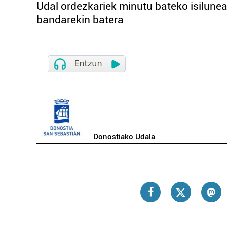
Udal ordezkariek minutu bateko isilunear
bandarekin batera
Donostiako Udala