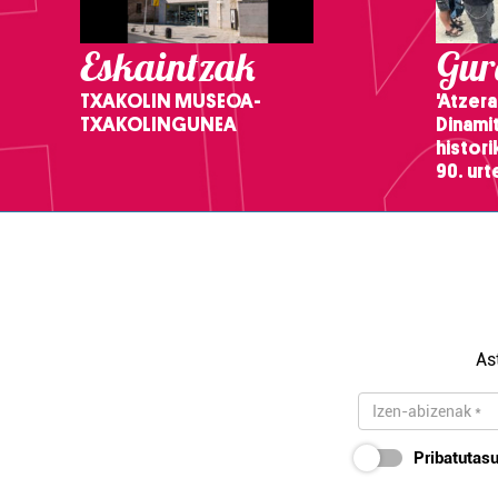
Eskaintzak
Gure
TXAKOLIN MUSEOA-
'Atzera
TXAKOLINGUNEA
Dinamit
histor
90. ur
As
Pribatutasu