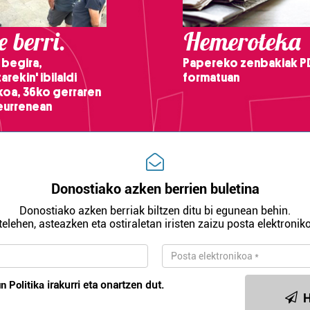
 berri.
Hemeroteka
 begira,
Papereko zenbakiak P
arekin' ibilaldi
formatuan
ikoa, 36ko gerraren
teurrenean
Donostiako azken berrien buletina
Donostiako azken berriak biltzen ditu bi egunean behin.
telehen, asteazken eta ostiraletan iristen zaizu posta elektroniko
n Politika
irakurri eta onartzen dut.
H