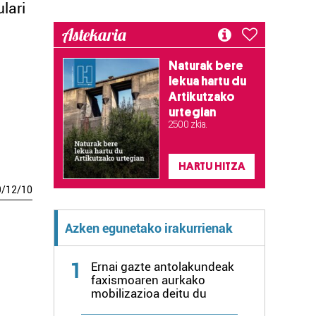
lari
Astekaria
Naturak bere
lekua hartu du
Artikutzako
urtegian
2.500 zkia.
HARTU HITZA
9
/
12
/
10
Azken egunetako irakurrienak
1
Ernai gazte antolakundeak
faxismoaren aurkako
mobilizazioa deitu du