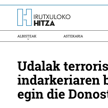
ALBISTEAK
ASTEKARIA
Udalak terrori
indarkeriaren 
egin die Donos