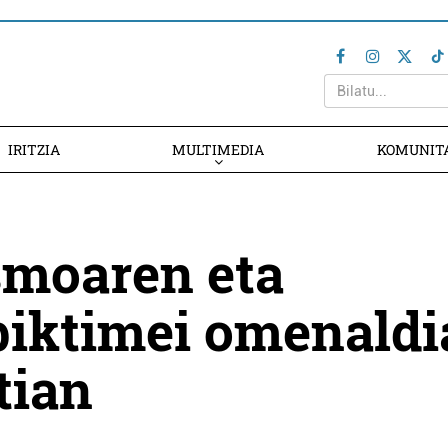
IRITZIA
MULTIMEDIA
KOMUNIT
smoaren eta
biktimei omenaldi
tian