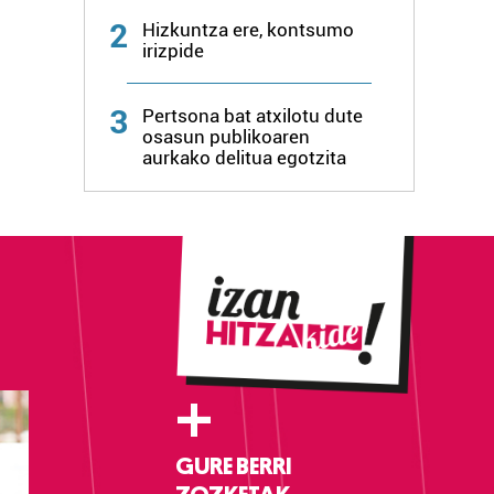
2
Hizkuntza ere, kontsumo
irizpide
3
Pertsona bat atxilotu dute
osasun publikoaren
aurkako delitua egotzita
+
GURE BERRI