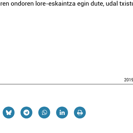
en ondoren lore-eskaintza egin dute, udal txistu
201