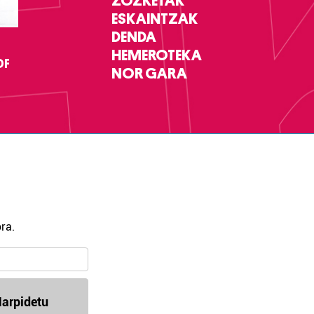
ZOZKETAK
ESKAINTZAK
DENDA
HEMEROTEKA
DF
NOR GARA
ra.
arpidetu