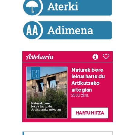
Astekaria
Naturak bere
lekua hartu du
Artikutzako
urtegian
2.500 zkia.
HARTU HITZA