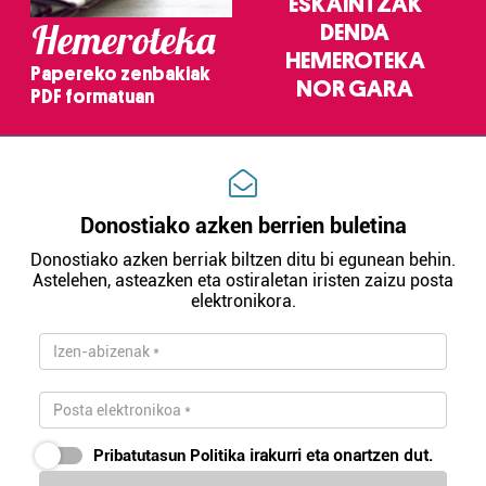
ESKAINTZAK
Hemeroteka
DENDA
HEMEROTEKA
Papereko zenbakiak
NOR GARA
PDF formatuan
Donostiako azken berrien buletina
Donostiako azken berriak biltzen ditu bi egunean behin.
Astelehen, asteazken eta ostiraletan iristen zaizu posta
elektronikora.
Pribatutasun Politika
irakurri eta onartzen dut.