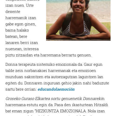
izan nuen. Urte
dexente
harremanik izan
gabe egon ginen,
baina halako
batean, bere
lanaren berri izan
nuenean, interesa
piztu zitzaidan eta harremana berrartu genuen.
Donna terapeuta sistemiko emozionala da. Gaur egun
talde zein norbanakoei harremanak eta emozioen
munduan sakontzen eta autoezagutzan laguntzen lan
egiten du. Donnaren inguruan gehio jakin nahi baduzute
sartu bere orrian:
educandolaemoción
Groseko Guraso Elkartea sortu genuenetik Donnareki
n
harremana estutu egin da. Pasa den ikasturtean Hitzaldi
bat eman zigun “HEZKUNTZA EMOZIONALA. Nola izan