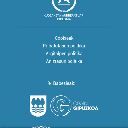
KUDEAKETA AURRERATUARI
DIPLOMA
Cookieak
Pribatutasun politika
Argitalpen politika
Aniztasun politika
Babesleak: