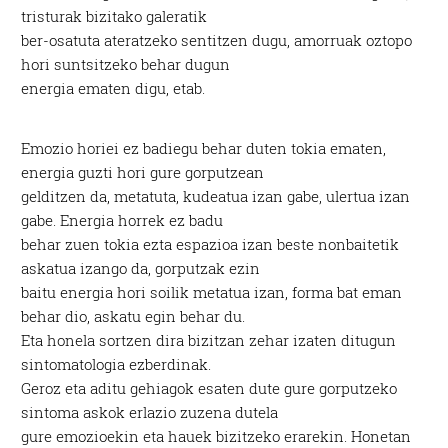
tristurak bizitako galeratik
ber-osatuta ateratzeko sentitzen dugu, amorruak oztopo
hori suntsitzeko behar dugun
energia ematen digu, etab.
Emozio horiei ez badiegu behar duten tokia ematen,
energia guzti hori gure gorputzean
gelditzen da, metatuta, kudeatua izan gabe, ulertua izan
gabe. Energia horrek ez badu
behar zuen tokia ezta espazioa izan beste nonbaitetik
askatua izango da, gorputzak ezin
baitu energia hori soilik metatua izan, forma bat eman
behar dio, askatu egin behar du.
Eta honela sortzen dira bizitzan zehar izaten ditugun
sintomatologia ezberdinak.
Geroz eta aditu gehiagok esaten dute gure gorputzeko
sintoma askok erlazio zuzena dutela
gure emozioekin eta hauek bizitzeko erarekin. Honetan