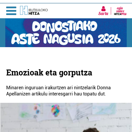
Sartu
Emozioak eta gorputza
Minaren inguruan irakurtzen ari nintzelarik Donna
Apellanizen artikulu interesgarri hau topatu dut.