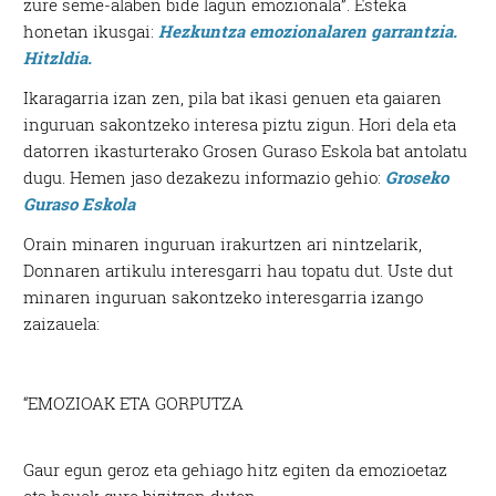
zure seme-alaben bide lagun emozionala”. Esteka
honetan ikusgai:
Hezkuntza emozionalaren garrantzia.
Hitzldia.
Ikaragarria izan zen, pila bat ikasi genuen eta gaiaren
inguruan sakontzeko interesa piztu zigun. Hori dela eta
datorren ikasturterako Grosen Guraso Eskola bat antolatu
dugu. Hemen jaso dezakezu informazio gehio:
Groseko
Guraso Eskola
Orain minaren inguruan irakurtzen ari nintzelarik,
Donnaren artikulu interesgarri hau topatu dut. Uste dut
minaren inguruan sakontzeko interesgarria izango
zaizauela:
“EMOZIOAK ETA GORPUTZA
Gaur egun geroz eta gehiago hitz egiten da emozioetaz
eta hauek gure bizitzan duten