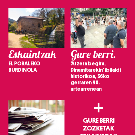
Eskaintzak
Gure berri.
EL POBALEKO
'Atzera begira,
BURDINOLA
Dinamitarekin' ibilaldi
historikoa, 36ko
gerraren 90.
urteurrenean
+
GURE BERRI
ZOZKETAK