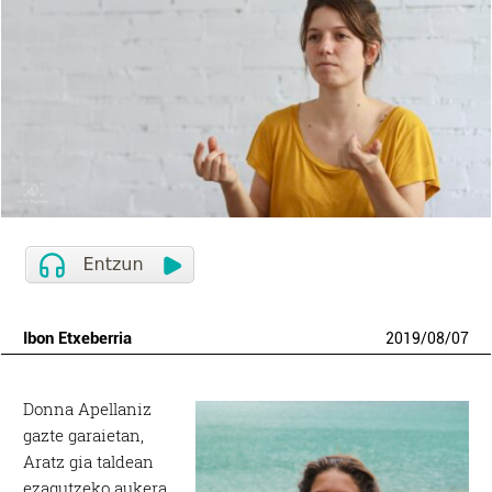
Ibon Etxeberria
2019
/
08
/
07
Donna Apellaniz
gazte garaietan,
Aratz gia taldean
ezagutzeko aukera