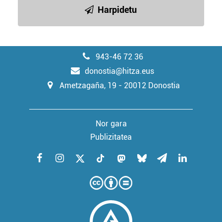
Harpidetu
943-46 72 36
donostia@hitza.eus
Ametzagaña, 19 - 20012 Donostia
Nor gara
Publizitatea