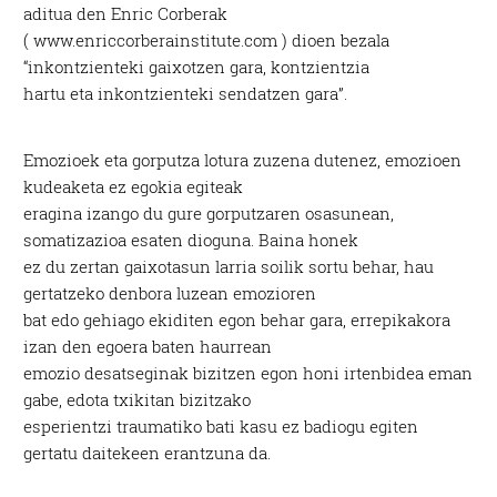
aditua den Enric Corberak
( www.enriccorberainstitute.com ) dioen bezala
“inkontzienteki gaixotzen gara, kontzientzia
hartu eta inkontzienteki sendatzen gara”.
Emozioek eta gorputza lotura zuzena dutenez, emozioen
kudeaketa ez egokia egiteak
eragina izango du gure gorputzaren osasunean,
somatizazioa esaten dioguna. Baina honek
ez du zertan gaixotasun larria soilik sortu behar, hau
gertatzeko denbora luzean emozioren
bat edo gehiago ekiditen egon behar gara, errepikakora
izan den egoera baten haurrean
emozio desatseginak bizitzen egon honi irtenbidea eman
gabe, edota txikitan bizitzako
esperientzi traumatiko bati kasu ez badiogu egiten
gertatu daitekeen erantzuna da.