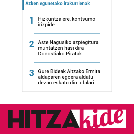
Azken egunetako irakurrienak
1
Hizkuntza ere, kontsumo
irizpide
2
Aste Nagusiko azpiegitura
muntatzen hasi dira
Donostiako Piratak
3
Gure Bideak Altzako Ermita
aldaparen egoera aldatu
dezan eskatu dio udalari