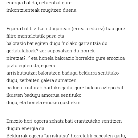
energia bat da, gehienbat gure
inkontzienteak mugitzen duena.
Egoera bat bizitzen dugunean (erreala edo ez) hau gure
filtro mentaletatik pasa eta
balorazio bat egiten dugu “nolako garrantzia du
gertatutakoak? zer suposatzen du horrek
niretzat?…” eta honela balorazio horrekin gure emozioa
piztu egiten da, egoera
arriskutsutzat baloratzen badugu beldurra sentituko
dugu, zerbaiten galera sumatzen
badugu tristurak hartuko gaitu, gure bidean oztopo bat
ikusten badugu amorrua sentituko
dugu, eta honela emozio guztiekin.
Emozio hori egoera zehatz bati erantzuteko sentitzen
dugun energia da.
Beldurrak egoera “arriskutsu” horretatik babesten gaitu,