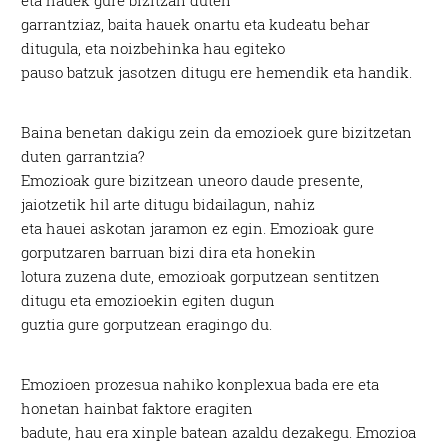
garrantziaz, baita hauek onartu eta kudeatu behar
ditugula, eta noizbehinka hau egiteko
pauso batzuk jasotzen ditugu ere hemendik eta handik.
Baina benetan dakigu zein da emozioek gure bizitzetan
duten garrantzia?
Emozioak gure bizitzean uneoro daude presente,
jaiotzetik hil arte ditugu bidailagun, nahiz
eta hauei askotan jaramon ez egin. Emozioak gure
gorputzaren barruan bizi dira eta honekin
lotura zuzena dute, emozioak gorputzean sentitzen
ditugu eta emozioekin egiten dugun
guztia gure gorputzean eragingo du.
Emozioen prozesua nahiko konplexua bada ere eta
honetan hainbat faktore eragiten
badute, hau era xinple batean azaldu dezakegu. Emozioa