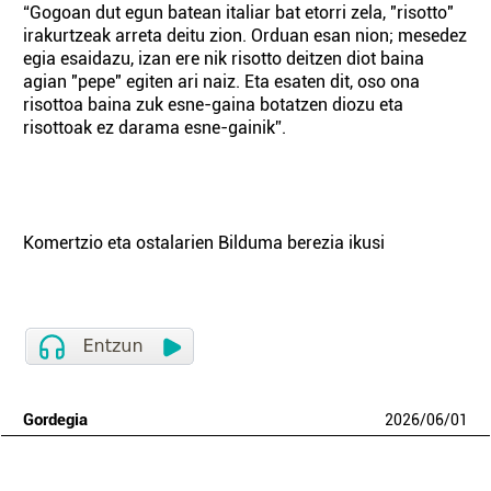
“Gogoan dut egun batean italiar bat etorri zela, "risotto"
irakurtzeak arreta deitu zion. Orduan esan nion; mesedez
egia esaidazu, izan ere nik risotto deitzen diot baina
agian "pepe" egiten ari naiz. Eta esaten dit, oso ona
risottoa baina zuk esne-gaina botatzen diozu eta
risottoak ez darama esne-gainik”.
Komertzio eta ostalarien Bilduma berezia ikusi
Gordegia
2026
/
06
/
01