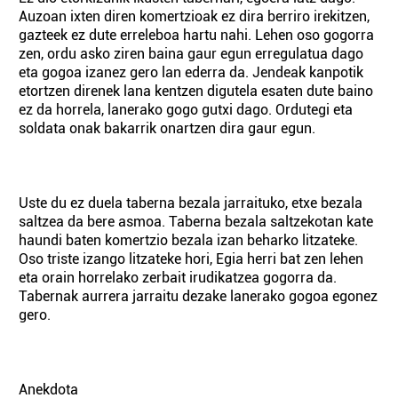
Auzoan ixten diren komertzioak ez dira berriro irekitzen,
gazteek ez dute erreleboa hartu nahi. Lehen oso gogorra
zen, ordu asko ziren baina gaur egun erregulatua dago
eta gogoa izanez gero lan ederra da. Jendeak kanpotik
etortzen direnek lana kentzen digutela esaten dute baino
ez da horrela, lanerako gogo gutxi dago. Ordutegi eta
soldata onak bakarrik onartzen dira gaur egun.
Uste du ez duela taberna bezala jarraituko, etxe bezala
saltzea da bere asmoa. Taberna bezala saltzekotan kate
haundi baten komertzio bezala izan beharko litzateke.
Oso triste izango litzateke hori, Egia herri bat zen lehen
eta orain horrelako zerbait irudikatzea gogorra da.
Tabernak aurrera jarraitu dezake lanerako gogoa egonez
gero.
Anekdota