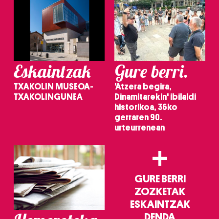
Eskaintzak
Gure berri.
TXAKOLIN MUSEOA-
'Atzera begira,
TXAKOLINGUNEA
Dinamitarekin' ibilaldi
historikoa, 36ko
gerraren 90.
urteurrenean
+
GURE BERRI
ZOZKETAK
ESKAINTZAK
DENDA