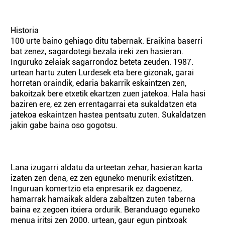
Historia
100 urte baino gehiago ditu tabernak. Eraikina baserri
bat zenez, sagardotegi bezala ireki zen hasieran.
Inguruko zelaiak sagarrondoz beteta zeuden. 1987.
urtean hartu zuten Lurdesek eta bere gizonak, garai
horretan oraindik, edaria bakarrik eskaintzen zen,
bakoitzak bere etxetik ekartzen zuen jatekoa. Hala hasi
baziren ere, ez zen errentagarrai eta sukaldatzen eta
jatekoa eskaintzen hastea pentsatu zuten. Sukaldatzen
jakin gabe baina oso gogotsu.
Lana izugarri aldatu da urteetan zehar, hasieran karta
izaten zen dena, ez zen eguneko menurik existitzen.
Inguruan komertzio eta enpresarik ez dagoenez,
hamarrak hamaikak aldera zabaltzen zuten taberna
baina ez zegoen itxiera ordurik. Beranduago eguneko
menua iritsi zen 2000. urtean, gaur egun pintxoak