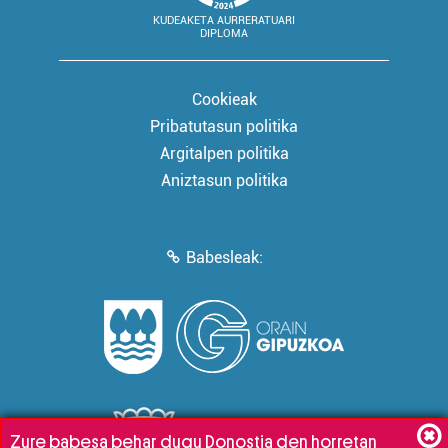
KUDEAKETA AURRERATUARI
DIPLOMA
Cookieak
Pribatutasun politika
Argitalpen politika
Aniztasun politika
Babesleak:
Zure babesa behar dugu Donostia den horretan