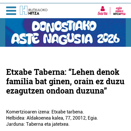
Sartu
Etxabe Taberna: “Lehen denok
familia bat ginen, orain ez duzu
ezagutzen ondoan duzuna”
Komertzioaren izena: Etxabe tarbena.
Helbidea: Aldakoenea kalea, 77, 20012, Egia.
Jarduna: Taberna eta jatetxea.