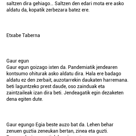
saltzen dira gehiago… Saltzen den edari mota ere asko
aldatu da, kopatik zerbezara batez ere.
Etxabe Taberna
Gaur egun
Gaur egun goizago ixten da. Pandemiatik jendearen
kontsumo ohiturak asko aldatu dira. Hala ere badago
aldatu ez den zerbait, auzotarrekin daukaten harremana.
beti laguntzeko prest daude, oso zainduak eta
zaintzaileak izan dira beti. Jendeagatik egin dezaketen
dena egiten dute.
Gaur egungo Egia beste auzo bat da. Lehen behar
zenuen guztia zeneukan bertan, zinea eta guzti.