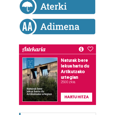
Astekaria
Naturak bere
lekua hartu du
Artikutzako
urtegian
2.500 zkia.
HARTU HITZA