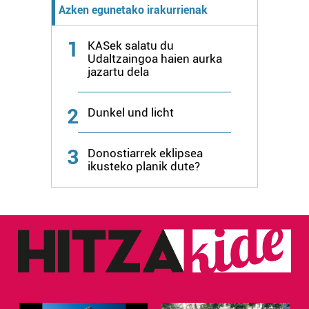
Azken egunetako irakurrienak
1
KASek salatu du
Udaltzaingoa haien aurka
jazartu dela
2
Dunkel und licht
3
Donostiarrek eklipsea
ikusteko planik dute?