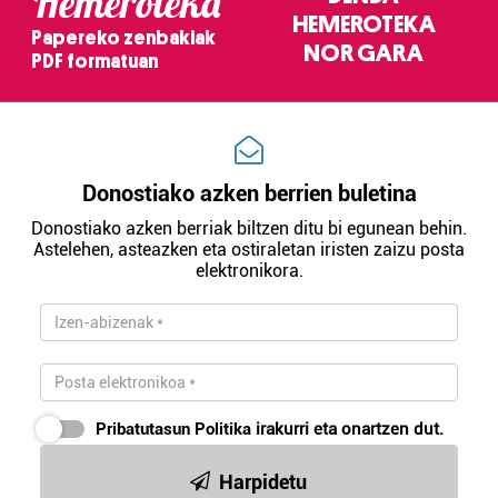
Hemeroteka
HEMEROTEKA
Papereko zenbakiak
NOR GARA
PDF formatuan
Donostiako azken berrien buletina
Donostiako azken berriak biltzen ditu bi egunean behin.
Astelehen, asteazken eta ostiraletan iristen zaizu posta
elektronikora.
Pribatutasun Politika
irakurri eta onartzen dut.
Harpidetu