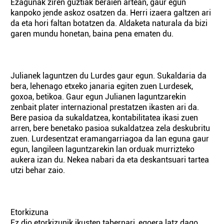
Ezagunak ziren guztiak beraien artean, gaur egun
kanpoko jende askoz osatzen da. Herri izaera galtzen ari
da eta hori faltan botatzen da. Aldaketa naturala da bizi
garen mundu honetan, baina pena ematen du.
Julianek laguntzen du Lurdes gaur egun. Sukaldaria da
bera, lehenago etxeko janaria egiten zuen Lurdesek,
goxoa, betikoa. Gaur egun Julianen laguntzarekin
zenbait plater internazional prestatzen ikasten ari da.
Bere pasioa da sukaldatzea, kontabilitatea ikasi zuen
arren, bere benetako pasioa sukaldatzea zela deskubritu
zuen. Lurdesentzat eramangarriagoa da lan eguna gaur
egun, langileen laguntzarekin lan orduak murrizteko
aukera izan du. Nekea nabari da eta deskantsuari tartea
utzi behar zaio.
Etorkizuna
Ez dio etorkizunik ikusten tabernari, egoera latz dago.