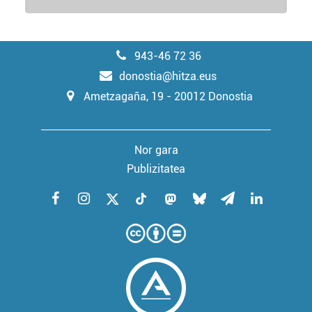
943-46 72 36
donostia@hitza.eus
Ametzagaña, 19 - 20012 Donostia
Nor gara
Publizitatea