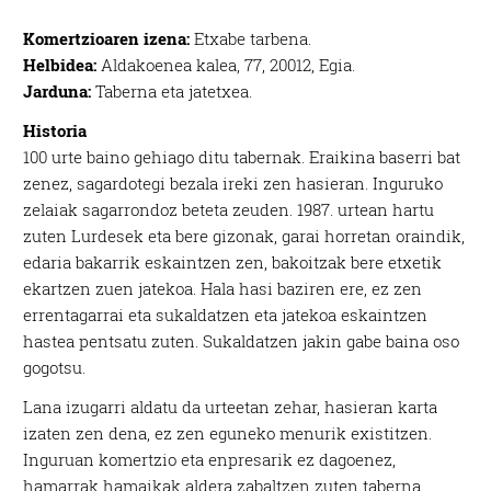
Komertzioaren izena:
Etxabe tarbena.
Helbidea:
Aldakoenea kalea, 77, 20012, Egia.
Jarduna:
Taberna eta jatetxea.
Historia
100 urte baino gehiago ditu tabernak. Eraikina baserri bat
zenez, sagardotegi bezala ireki zen hasieran. Inguruko
zelaiak sagarrondoz beteta zeuden. 1987. urtean hartu
zuten Lurdesek eta bere gizonak, garai horretan oraindik,
edaria bakarrik eskaintzen zen, bakoitzak bere etxetik
ekartzen zuen jatekoa. Hala hasi baziren ere, ez zen
errentagarrai eta sukaldatzen eta jatekoa eskaintzen
hastea pentsatu zuten. Sukaldatzen jakin gabe baina oso
gogotsu.
Lana izugarri aldatu da urteetan zehar, hasieran karta
izaten zen dena, ez zen eguneko menurik existitzen.
Inguruan komertzio eta enpresarik ez dagoenez,
hamarrak hamaikak aldera zabaltzen zuten taberna