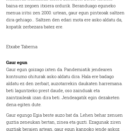
baina ez zegoen itxiera ordurik. Beranduago eguneko
menua iritsi zen 2000. urtean, gaur egun pintxoak saltzen
dira gehiago… Saltzen den edari mota ere asko aldatu da,
kopatik zerbezara batez ere.
Etxabe Taberna
Gaur egun
Gaur egun goizago ixten da. Pandemiatik jendearen
kontsumo ohiturak asko aldatu dira. Hala ere badago
aldatu ez den zerbait, auzotarrekin daukaten harremana.
beti laguntzeko prest daude, oso zainduak eta
zaintzaileak izan dira beti. Jendeagatik egin dezaketen
dena egiten dute.
Gaur egungo Egia beste auzo bat da. Lehen behar zenuen
guztia zeneukan bertan, zinea eta guzti. Ezagunak ziren
guztiak beraien artean, gaur egun kanpoko jende askoz