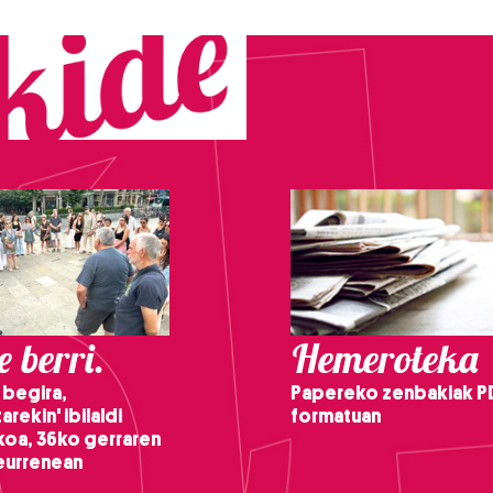
 berri.
Hemeroteka
 begira,
Papereko zenbakiak P
arekin' ibilaldi
formatuan
ikoa, 36ko gerraren
teurrenean