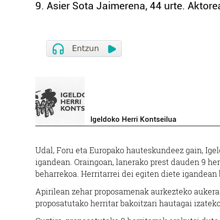
9. Asier Sota Jaimerena, 44 urte. Aktore
Igeldoko Herri Kontseilua
Udal, Foru eta Europako hauteskundeez gain, Igel
igandean. Oraingoan, lanerako prest dauden 9 herr
beharrekoa. Herritarrei dei egiten diete igandean
Apirilean zehar proposamenak aurkezteko aukera 
proposatutako herritar bakoitzari hautagai izateko