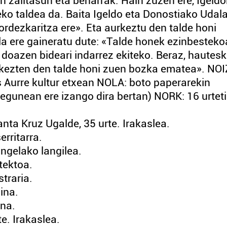
 zailtasun eta beharrak. Hain zuzen ere, Igeld
teko taldea da. Baita Igeldo eta Donostiako Udal
 ordezkaritza ere». Eta aurkeztu den talde honi
a ere gaineratu dute: «Talde honek ezinbesteko
a doazen bideari indarrez ekiteko. Beraz, hautes
kezten den talde honi zuen bozka ematea». NOI
Aurre kultur etxean NOLA: boto paperarekin
 egunean ere izango dira bertan) NORK: 16 urtet
ta Kruz Ugalde, 35 urte. Irakaslea.
erritarra.
angelako langilea.
itektoa.
traria.
ina.
ina.
e. Irakaslea.