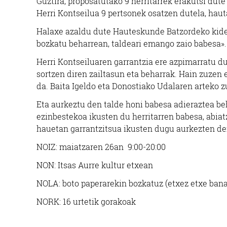
Guztira, proposatutako 9 herritarrek erakutsi dute
Herri Kontseilua 9 pertsonek osatzen dutela, hau
Halaxe azaldu dute Hauteskunde Batzordeko kidee
bozkatu beharrean, taldeari emango zaio babesa».
Herri Kontseiluaren garrantzia ere azpimarratu d
sortzen diren zailtasun eta beharrak. Hain zuzen 
da. Baita Igeldo eta Donostiako Udalaren arteko zu
Eta aurkeztu den talde honi babesa adieraztea be
ezinbestekoa ikusten du herritarren babesa, abiat
hauetan garrantzitsua ikusten dugu aurkezten de
NOIZ: maiatzaren 26an 9:00-20:00
NON: Itsas Aurre kultur etxean
NOLA: boto paperarekin bozkatuz (etxez etxe banat
NORK: 16 urtetik gorakoak