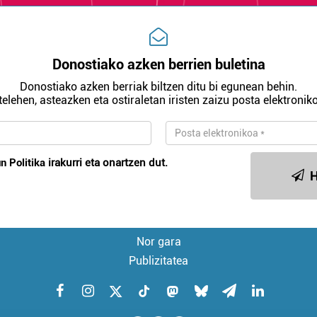
Donostiako azken berrien buletina
Donostiako azken berriak biltzen ditu bi egunean behin.
telehen, asteazken eta ostiraletan iristen zaizu posta elektroniko
n Politika
irakurri eta onartzen dut.
H
Nor gara
Publizitatea