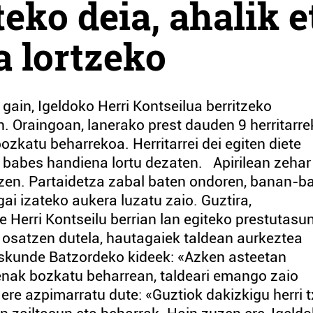
eko deia, ahalik e
 lortzeko
ain, Igeldoko Herri Kontseilua berritzeko
. Oraingoan, lanerako prest dauden 9 herritarre
ozkatu beharrekoa. Herritarrei dei egiten diete
a babes handiena lortu dezaten. Apirilean zehar
en. Partaidetza zabal baten ondoren, banan-b
ai izateko aukera luzatu zaio. Guztira,
e Herri Kontseilu berrian lan egiteko prestutasu
ek osatzen dutela, hautagaiek taldean aurkeztea
eskunde Batzordeko kideek: «Azken asteetan
zenak bozkatu beharrean, taldeari emango zaio
ere azpimarratu dute: «Guztiok dakizkigu herri t