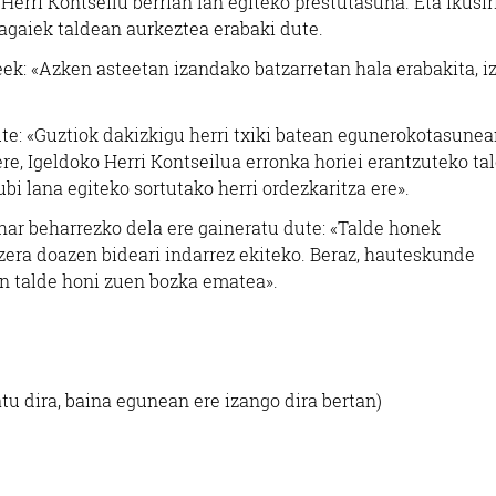
 Herri Kontseilu berrian lan egiteko prestutasuna. Eta ikusir
tagaiek taldean aurkeztea erabaki dute.
k: «Azken asteetan izandako batzarretan hala erabakita, i
ute: «Guztiok dakizkigu herri txiki batean egunerokotasune
ere, Igeldoko Herri Kontseilua erronka horiei erantzuteko ta
bi lana egiteko sortutako herri ordezkaritza ere».
har beharrezko dela ere gaineratu dute:
«
Talde honek
zera doazen bideari indarrez ekiteko. Beraz, hauteskunde
n talde honi zuen bozka ematea».
u dira, baina egunean ere izango dira bertan)