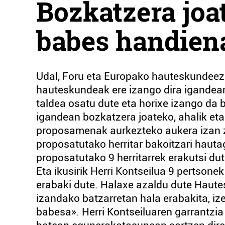
Bozkatzera joat
babes handiena
Udal, Foru eta Europako hauteskundeez g
hauteskundeak ere izango dira igandean
taldea osatu dute eta horixe izango da b
igandean bozkatzera joateko, ahalik et
proposamenak aurkezteko aukera izan z
proposatutako herritar bakoitzari hautag
proposatutako 9 herritarrek erakutsi dut
Eta ikusirik Herri Kontseilua 9 pertson
erabaki dute. Halaxe azaldu dute Haut
izandako batzarretan hala erabakita, i
babesa». Herri Kontseiluaren garrantzia 