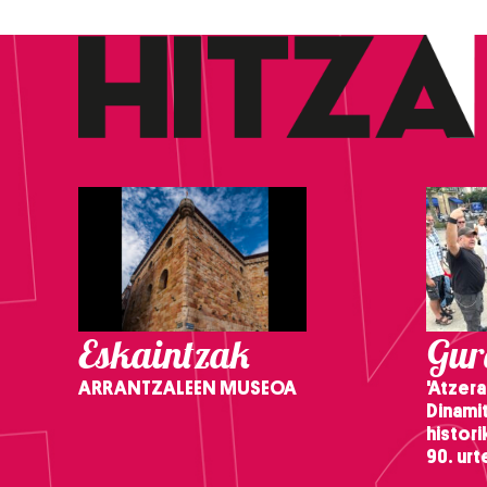
Eskaintzak
Gure
ARRANTZALEEN MUSEOA
'Atzera
Dinamit
histor
90. ur