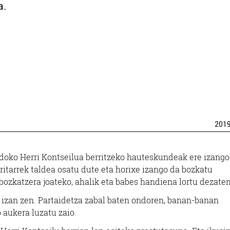
a.
201
doko Herri Kontseilua berritzeko hauteskundeak ere izango
itarrek taldea osatu dute eta horixe izango da bozkatu
 bozkatzera joateko, ahalik eta babes handiena lortu dezate
izan zen. Partaidetza zabal baten ondoren, banan-banan
 aukera luzatu zaio.