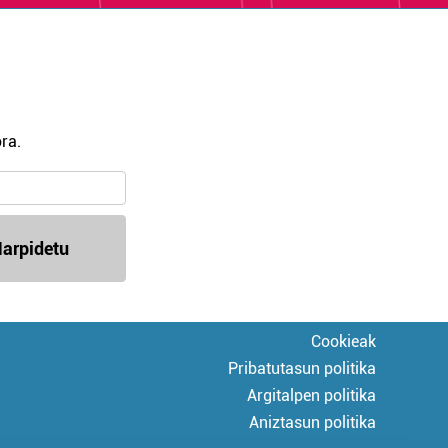
ra.
arpidetu
Cookieak
Pribatutasun politika
Argitalpen politika
Aniztasun politika