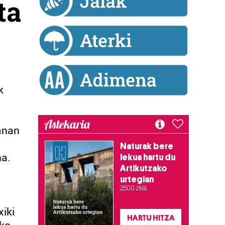
ta
k
Astekaria
anan
Naturak bere
na.
lekua hartu du
Artikutzako
urtegian
2.500 zkia.
xiki
HARTU HITZA