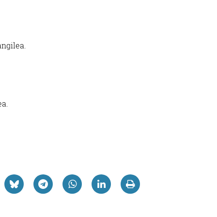
angilea.
ea.