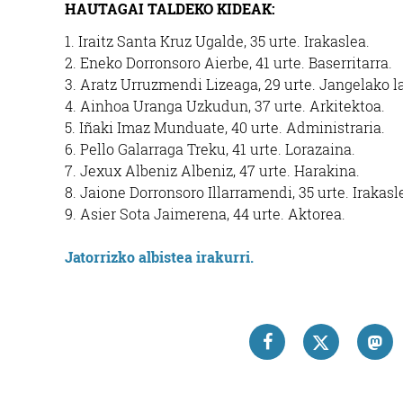
HAUTAGAI TALDEKO KIDEAK:
1. Iraitz Santa Kruz Ugalde, 35 urte. Irakaslea.
2. Eneko Dorronsoro Aierbe, 41 urte. Baserritarra.
3. Aratz Urruzmendi Lizeaga, 29 urte. Jangelako l
4. Ainhoa Uranga Uzkudun, 37 urte. Arkitektoa.
5. Iñaki Imaz Munduate, 40 urte. Administraria.
6. Pello Galarraga Treku, 41 urte. Lorazaina.
7. Jexux Albeniz Albeniz, 47 urte. Harakina.
8. Jaione Dorronsoro Illarramendi, 35 urte. Irakasl
9. Asier Sota Jaimerena, 44 urte. Aktorea.
Jatorrizko albistea irakurri.