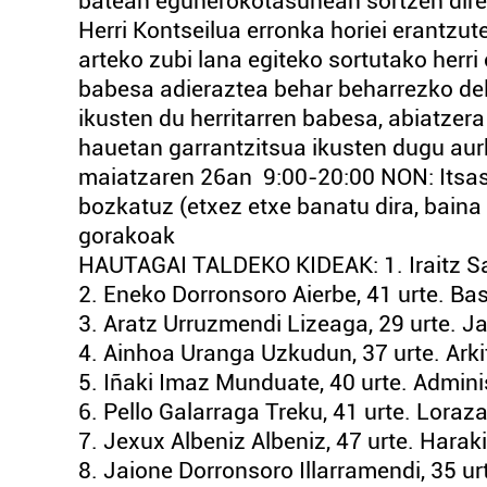
batean egunerokotasunean sortzen diren
Herri Kontseilua erronka horiei erantzu
arteko zubi lana egiteko sortutako herri
babesa adieraztea behar beharrezko del
ikusten du herritarren babesa, abiatzer
hauetan garrantzitsua ikusten dugu aur
maiatzaren 26an 9:00-20:00 NON: Itsas 
bozkatuz (etxez etxe banatu dira, baina
gorakoak
HAUTAGAI TALDEKO KIDEAK: 1. Iraitz San
2. Eneko Dorronsoro Aierbe, 41 urte. Bas
3. Aratz Urruzmendi Lizeaga, 29 urte. J
4. Ainhoa Uranga Uzkudun, 37 urte. Ark
5. Iñaki Imaz Munduate, 40 urte. Adminis
6. Pello Galarraga Treku, 41 urte. Loraza
7. Jexux Albeniz Albeniz, 47 urte. Harak
8. Jaione Dorronsoro Illarramendi, 35 urt