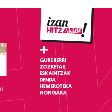
+
GURE BERRI
ZOZKETAK
ESKAINTZAK
DENDA
HEMEROTEKA
DF
NOR GARA