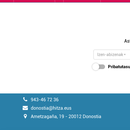
As
Pribatutasu
943-46 72 36
donostia@hitza.eus
Ametzagaña, 19 - 20012 Donostia