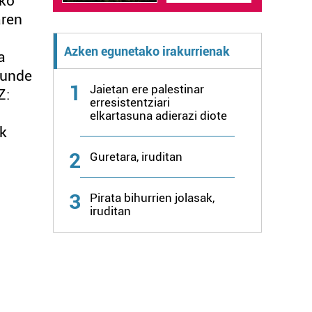
oko
aren
Azken egunetako irakurrienak
a
kunde
1
Jaietan ere palestinar
Z:
erresistentziari
elkartasuna adierazi diote
ik
2
Guretara, iruditan
3
Pirata bihurrien jolasak,
iruditan