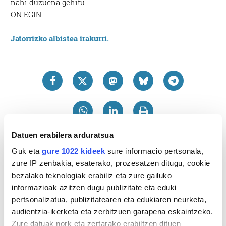
nahi duzuena gehitu.
ON EGIN!
Jatorrizko albistea irakurri.
Datuen erabilera arduratsua
Guk eta
gure 1022 kideek
sure informacio pertsonala,
zure IP zenbakia, esaterako, prozesatzen ditugu, cookie
bezalako teknologiak erabiliz eta zure gailuko
informazioak azitzen dugu publizitate eta eduki
pertsonalizatua, publizitatearen eta edukiaren neurketa,
audientzia-ikerketa eta zerbitzuen garapena eskaintzeko.
Zure datuak nork eta zertarako erabiltzen dituen