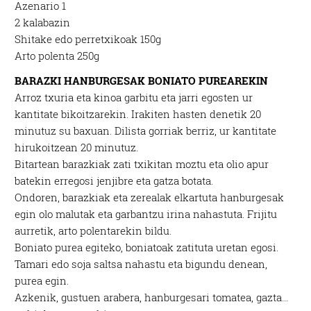
Azenario 1
2 kalabazin
Shitake edo perretxikoak 150g
Arto polenta 250g
BARAZKI HANBURGESAK BONIATO PUREAREKIN
Arroz txuria eta kinoa garbitu eta jarri egosten ur
kantitate bikoitzarekin. Irakiten hasten denetik 20
minutuz su baxuan. Dilista gorriak berriz, ur kantitate
hirukoitzean 20 minutuz.
Bitartean barazkiak zati txikitan moztu eta olio apur
batekin erregosi jenjibre eta gatza botata.
Ondoren, barazkiak eta zerealak elkartuta hanburgesak
egin olo malutak eta garbantzu irina nahastuta. Frijitu
aurretik, arto polentarekin bildu.
Boniato purea egiteko, boniatoak zatituta uretan egosi.
Tamari edo soja saltsa nahastu eta bigundu denean,
purea egin.
Azkenik, gustuen arabera, hanburgesari tomatea, gazta…