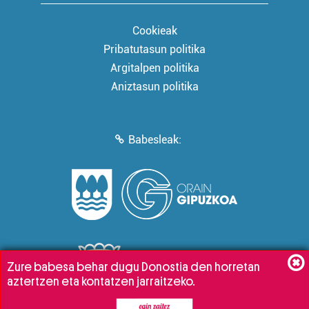
Cookieak
Pribatutasun politika
Argitalpen politika
Aniztasun politika
Babesleak:
Zure babesa behar dugu Donostia den horretan
aztertzen eta kontatzen jarraitzeko.