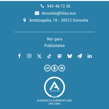
943-46 72 36
donostia@hitza.eus
Ametzagaña, 19 - 20012 Donostia
Nor gara
Publizitatea
KUDEAKETA AURRERATUARI
DIPLOMA