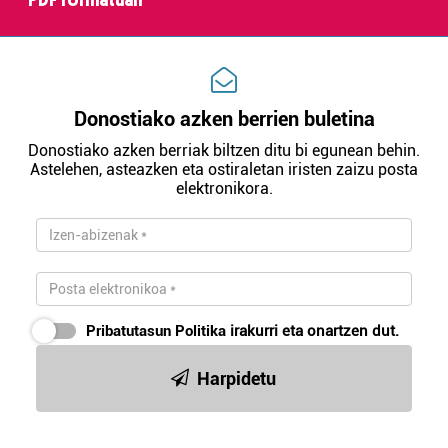
Donostiako azken berrien buletina
Donostiako azken berriak biltzen ditu bi egunean behin.
Astelehen, asteazken eta ostiraletan iristen zaizu posta
elektronikora.
Pribatutasun Politika
irakurri eta onartzen dut.
Harpidetu