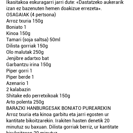
Ikasitakoa eskuragarri jarri dute: «Dastatzeko aukerarik
izan ez bazenuten hemen doakizue errezeta».
OSAGAIAK (4 pertsona)
Arroz txuria 150g
Boniato 1
Kinoa 150g
Tamari (soja saltsa) 50ml
Dilista gorriak 150g
Olo malutak 250g
Jenjibre adartxo bat
Garbantzu irina 150g
Piper gorri 1
Piper berde 1
Azenario 1
2 kalabazin
Shitake edo perretxikoak 150g
Arto polenta 250g
BARAZKI HANBURGESAK BONIATO PUREAREKIN
Arroz txuria eta kinoa garbitu eta jarri egosten ur
kantitate bikoitzarekin. Irakiten hasten denetik 20
minutuz su baxuan. Dilista gorriak berriz, ur kantitate