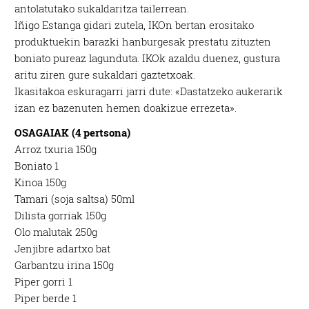
antolatutako sukaldaritza tailerrean.
Iñigo Estanga gidari zutela, IKOn bertan erositako
produktuekin barazki hanburgesak prestatu zituzten
boniato pureaz lagunduta. IKOk azaldu duenez, gustura
aritu ziren gure sukaldari gaztetxoak.
Ikasitakoa eskuragarri jarri dute: «Dastatzeko aukerarik
izan ez bazenuten hemen doakizue errezeta».
OSAGAIAK (4 pertsona)
Arroz txuria 150g
Boniato 1
Kinoa 150g
Tamari (soja saltsa) 50ml
Dilista gorriak 150g
Olo malutak 250g
Jenjibre adartxo bat
Garbantzu irina 150g
Piper gorri 1
Piper berde 1