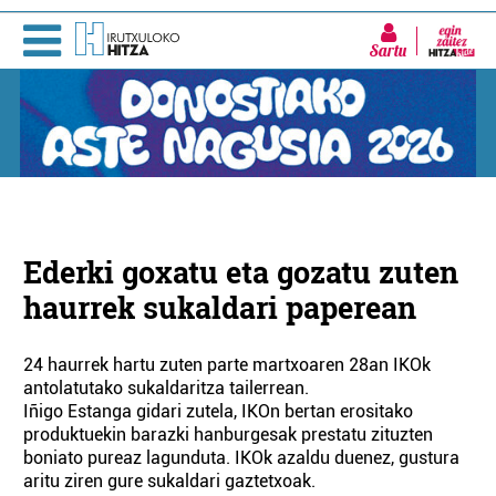
Sartu
Ederki goxatu eta gozatu zuten
haurrek sukaldari paperean
24 haurrek hartu zuten parte mar­txoaren 28an IKOk
antolatutako sukaldaritza tailerrean.
Iñigo Estanga gidari zutela, IKOn bertan erositako
produktuekin barazki hanburgesak prestatu zituzten
boniato pureaz lagunduta. IKOk azaldu duenez, gustura
aritu ziren gure sukaldari gaztetxoak.