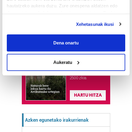
hautatzeko aukera duzu. Zure onespena aldatzen edo
deuseztatzen ahal duzu edozein momentutan, Cookie
deklaraziotik edo Privacy triggerean klikatuz.
Xehetasunak ikusi
If you allow, we would also like to:
Astekaria
Collect information about your geographical
Dena onartu
location which can be accurate to within several
Naturak bere
meters
lekua hartu du
Aukeratu
Identify your device by actively scanning it for
Artikutzako
specific characteristics (fingerprinting)
urtegian
2.500 zkia.
Find out more about how your personal data is processed
and set your preferences in the
details section
.
HARTU HITZA
Guk eta gure bazkideek zure datu pertsonalak
prozesatzen ditugu, zure IP zenbakia, besteak beste,
teknologia erabiliz, cookieak adibidez, iragarki eta eduki
Azken egunetako irakurrienak
pertsonalizatuak eskaintzeko, iragarkiak eta edukia
neurtzeko, jendeari buruzko informazioa biltzeko eta