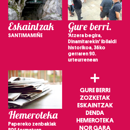
irakurri
Eskaintzak
Gure berri.
SANTIMAMIÑE
'Atzera begira,
Dinamitarekin' ibilaldi
historikoa, 36ko
gerraren 90.
urteurrenean
+
GURE BERRI
ZOZKETAK
ESKAINTZAK
Hemeroteka
DENDA
HEMEROTEKA
Papereko zenbakiak
NOR GARA
PDF formatuan