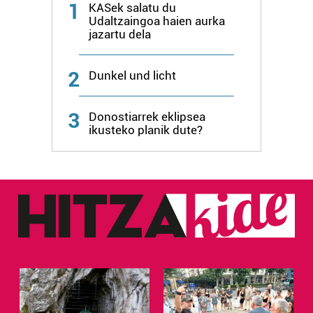
1
KASek salatu du
produktuak garatzeko. Zure datuak nork eta zertarako
Udaltzaingoa haien aurka
erabiltzen dituen hauta dezakezu.
jazartu dela
Bazkide batzuek ez dizute baimenik eskatzen, eta beren
2
interes komertzial legitimoetan babesten dira. Ikusi gure
Dunkel und licht
bazkideen zerrenda, beren ustez zein helburutarako
duten interes legitimoa eta horren aurka nola egin
3
Donostiarrek eklipsea
dezakezun ikusteko.
ikusteko planik dute?
Lortu zure datu pertsonalak prozesatzeko moduari
buruzko informazio gehiago eta ezarri zure lehentasunak
datuen atalean. Edozein unetan alda edo ken dezakezu
zure baimena Cookieen adierazpenean.
Webgune honek cookie propioak eta hirugarrenen cookie-
fitxategiak erabiltzen ditu. Zure esperientzia eta
zerbitzuak hobetzeko asmoz, cookie teknologiaz
baliatzen gara. Ohar hau onartuz gero, teknologia hori
erabiltzeko baimen esplizitua ematen diguzu.
Gehiago