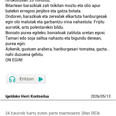
hirukoitzean 20 minutuz.
Bitartean barazkiak zati txikitan moztu eta olio apur
batekin erregosi jenjibre eta gatza botata.
Ondoren, barazkiak eta zerealak elkartuta hanburgesak
egin olo malutak eta garbantzu irina nahastuta. Frijitu
aurretik, arto polentarekin bildu.
Boniato purea egiteko, boniatoak zatituta uretan egosi.
Tamari edo soja saltsa nahastu eta bigundu denean,
purea egin.
Azkenik, gustuen arabera, hanburgesari tomatea, gazta…
nahi duzuena gehitu.
ON EGIN!
Igeldoko Herri Kontseilua
2026
/
05
/
13
24 haurrek hartu zuten parte mar­txoaren 28an IKOk