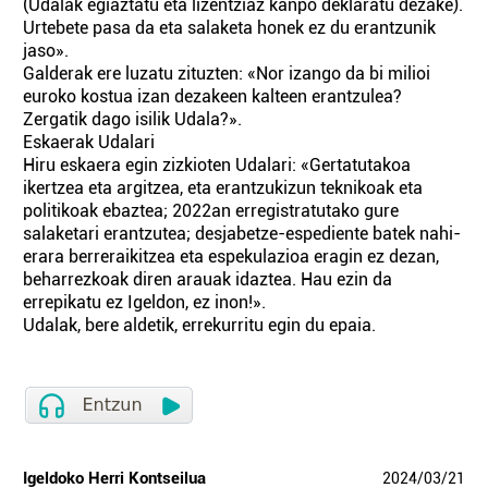
(Udalak egiaztatu eta lizen­tziaz kanpo deklaratu dezake).
Urtebete pasa da eta salaketa honek ez du erantzunik
jaso».
Galderak ere luzatu zituzten: «Nor izango da bi milioi
euroko kostua izan dezakeen kalteen erantzulea?
Zergatik dago isilik Udala?».
Eskaerak Udalari
Hiru eskaera egin zizkioten Udalari: «Ger­ta­tu­takoa
ikertzea eta argitzea, eta erantzukizun teknikoak eta
politikoak ebaztea; 2022an erregistratutako gure
salaketari eran­tzutea; desjabetze-espediente batek nahi­
erara be­rreraikitzea eta espekulazioa eragin ez dezan,
beharrezkoak diren arauak idaztea. Hau ezin da
errepikatu ez Igeldon, ez inon!».
Udalak, bere aldetik, errekurritu egin du epaia.
Igeldoko Herri Kontseilua
2024
/
03
/
21