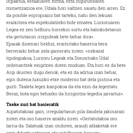
inpaktua, estalkiaren forma, ezta ingurunearen
mimetizazioa ere, Udala hori saltzen saiatu den arren. Ez
da posible espropiazio bat tarteko, nahi den lekuan
eraikitzea eta espekulatzeko bide ematea. Lurzo­rua­ren
Legea ez zen helburu horrekin sortu eta baliokidetasun
eta gertutasun irizpideak bete behar dira».
Epaiak dioenari helduz, eraitsitako baserria bera
berreraiki behar zela gaineratu zuten: «nekazal
tipologiakoa, Lurzoru Legeak eta Donostiako Udal
ordenantzek exigitzen duten mo­duan. Eta hori ez da bete.
Argi ikusten dugu denok, eta ez da aditua izan behar,
egin dutena luxuzko etxe moderno bat dela pistina eta
guzti. Txaleta legez kanpokoa da eta ezin da legeztatu.
Beraz, bota egin behar­ko da hirigintza-legedia jarraituz».
Txeke zuri bat hasieratik
Aipatutakoaz gain, irregulartasun pila daudela jakinarazi
zuten eta oso haserre azaldu ziren: «Gertatutakoa oso
larria da. Salatuak izan ondoren, araudi aldaketak ere
egin dituzte sotoaren eta estalkiaren kasuan».