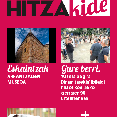
Eskaintzak
Gure berri.
ARRANTZALEEN
'Atzera begira,
MUSEOA
Dinamitarekin' ibilaldi
historikoa, 36ko
gerraren 90.
urteurrenean
+