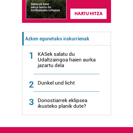
fitxategiak erabiltzen ditu. Zure esperientzia eta
zerbitzuak hobetzeko asmoz, cookie teknologiaz
HARTU HITZA
baliatzen gara. Ohar hau onartuz gero, teknologia hori
erabiltzeko baimen esplizitua ematen diguzu.
Gehiago
irakurri
Azken egunetako irakurrienak
1
KASek salatu du
Udaltzaingoa haien aurka
jazartu dela
2
Dunkel und licht
3
Donostiarrek eklipsea
ikusteko planik dute?