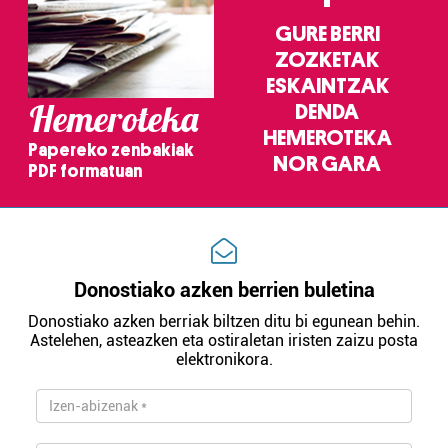
GURE BERRI
ZOZKETAK
ESKAINTZAK
Hemeroteka
DENDA
HEMEROTEKA
Papereko zenbakiak
NOR GARA
PDF formatuan
Donostiako azken berrien buletina
Donostiako azken berriak biltzen ditu bi egunean behin.
Astelehen, asteazken eta ostiraletan iristen zaizu posta
elektronikora.