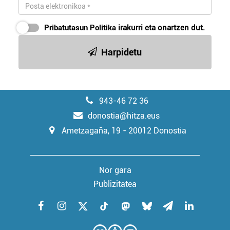
Pribatutasun Politika
irakurri eta onartzen dut.
Harpidetu
943-46 72 36
donostia@hitza.eus
Ametzagaña, 19 - 20012 Donostia
Nor gara
Publizitatea