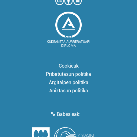
KUDEAKETA AURRERATUARI
DIPLOMA
Cookieak
Pribatutasun politika
Argitalpen politika
Aniztasun politika
Babesleak: