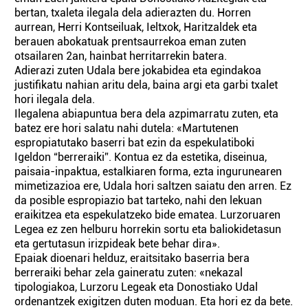
bertan, txaleta ilegala dela adierazten du. Horren
aurrean, Herri Kon­tseiluak, Ieltxok, Hari­tzal­­dek eta
berauen abokatuak pren­tsaurrekoa eman zuten
otsailaren 2an, hainbat herritarrekin batera.
Adierazi zuten Udala bere jokabidea eta egindakoa
justifikatu nahian aritu dela, baina argi eta garbi txalet
hori ilegala dela.
Ilegalena abiapuntua bera dela azpimarratu zuten, eta
batez ere hori salatu nahi dutela: «Martutenen
espropiatutako baserri bat ezin da espekulatiboki
Igeldon “berreraiki”. Kontua ez da estetika, diseinua,
paisaia-inpaktua, estalkiaren forma, ezta ingurunearen
mimetizazioa ere, Udala hori saltzen saiatu den arren. Ez
da posible espropiazio bat tarteko, nahi den lekuan
eraikitzea eta espekulatzeko bide ematea. Lurzo­rua­ren
Legea ez zen helburu horrekin sortu eta baliokidetasun
eta gertutasun irizpideak bete behar dira».
Epaiak dioenari helduz, eraitsitako baserria bera
berreraiki behar zela gaineratu zuten: «nekazal
tipologiakoa, Lurzoru Legeak eta Donostiako Udal
ordenantzek exigitzen duten mo­duan. Eta hori ez da bete.