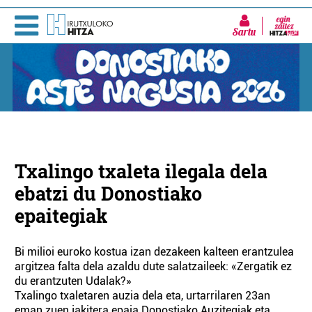
Sartu
Txalingo txaleta ilegala dela
ebatzi du Donostiako
epaitegiak
Bi milioi euroko kostua izan dezakeen kalteen erantzulea
argitzea falta dela azaldu dute salatzaileek: «Zergatik ez
du erantzuten Udalak?»
Txalingo txaletaren auzia dela eta, urtarrilaren 23an
eman zuen jakitera epaia Donostiako Auzite­giak eta