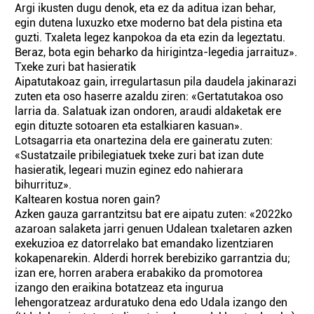
Argi ikusten dugu denok, eta ez da aditua izan behar,
egin dutena luxuzko etxe moderno bat dela pistina eta
guzti. Txaleta legez kanpokoa da eta ezin da legeztatu.
Beraz, bota egin behar­ko da hirigintza-legedia jarraituz».
Txeke zuri bat hasieratik
Aipatutakoaz gain, irregulartasun pila daudela jakinarazi
zuten eta oso haserre azaldu ziren: «Gertatutakoa oso
larria da. Salatuak izan ondoren, araudi aldaketak ere
egin dituzte sotoaren eta estalkiaren kasuan».
Lotsagarria eta onartezina dela ere gaineratu zuten:
«Sustatzaile pribilegiatuek txeke zuri bat izan dute
hasieratik, legeari muzin eginez edo nahierara
bihurrituz».
Kaltearen kostua noren gain?
Azken gauza garrantzitsu bat ere aipatu zuten: «2022ko
azaroan salaketa jarri genuen Udalean txaletaren azken
exekuzioa ez datorrelako bat emandako lizentziaren
kokapenarekin. Alderdi horrek berebiziko garrantzia du;
izan ere, horren arabera erabakiko da promotorea
izango den eraikina bota­tzeaz eta ingurua
lehengoratzeaz arduratuko dena edo Udala izango den