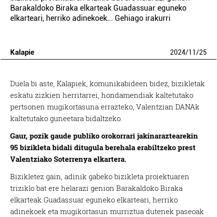
Barakaldoko Biraka elkarteak Guadassuar eguneko
elkarteari, herriko adinekoek... Gehiago irakurri
Kalapie
2024
/
11
/
25
Duela bi aste, Kalapiek, komunikabideen bidez, bizikletak
eskatu zizkien herritarrei, hondamendiak kaltetutako
pertsonen mugikortasuna errazteko, Valentzian DANAk
kaltetutako guneetara bidaltzeko.
Gaur, pozik gaude publiko orokorrari jakinaraztearekin
95 bizikleta bidali ditugula berehala erabiltzeko prest
Valentziako Soterrenya elkartera.
Bizikletez gain, adinik gabeko bizikleta proiektuaren
triziklo bat ere helarazi genion Barakaldoko Biraka
elkarteak Guadassuar eguneko elkarteari, herriko
adinekoek eta mugikortasun murriztua dutenek paseoak