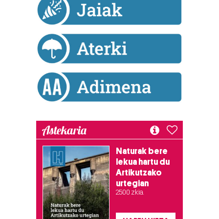
Webgune honek cookie propioak eta hirugarrenen cookie-
fitxategiak erabiltzen ditu. Zure esperientzia eta
zerbitzuak hobetzeko asmoz, cookie teknologiaz
baliatzen gara. Ohar hau onartuz gero, teknologia hori
erabiltzeko baimen esplizitua ematen diguzu.
Gehiago
irakurri
Astekaria
Naturak bere
lekua hartu du
Artikutzako
urtegian
2.500 zkia.