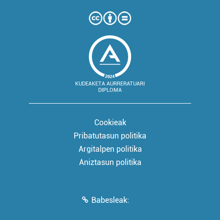
KUDEAKETA AURRERATUARI
DIPLOMA
Cookieak
Pribatutasun politika
Argitalpen politika
Aniztasun politika
Babesleak: