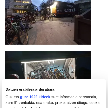
Datuen erabilera arduratsua
Guk eta
gure 1022 kideek
sure informacio pertsonala,
zure IP zenbakia, esaterako, prozesatzen ditugu, cookie