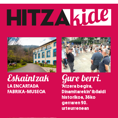
Eskaintzak
Gure berri.
LA ENCARTADA
'Atzera begira,
FABRIKA-MUSEOA
Dinamitarekin' ibilaldi
historikoa, 36ko
gerraren 90.
urteurrenean