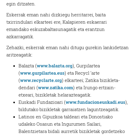
egin ditzaten.
Eskerrak eman nahi dizkiegu herritarrei, baita
txirrindulari elkarteei ere, Kalapieren eskaerari
emandako eskuzabaltasunagatik eta erantzun
azkarragatik.
Zehazki, eskerrak eman nahi ditugu gurekin lankidetzan
aritzeagatik:
Balazta (
www.balazta.org
), Gurpilartea
(
www.gurpilartea.eus
) eta Recycl ‘arte
(
www.recyclarte.org
) elkarteei; Zatika bizikleta-
dendari (
www.zatika.com
) eta Irungo ertzain-
etxeari, bizikletak helarazteagatik.
Euskadi Fundazioari (
www.fundacioneuskadi.eus
),
bildutako bizikletak garraiatzen laguntzeagatik.
Latinos en Gipuzkoa taldeari eta Donostiako
udaleko Osasun eta Ingurumen Sailari,
Balentzietara bidali aurretik bizikletak gordetzeko