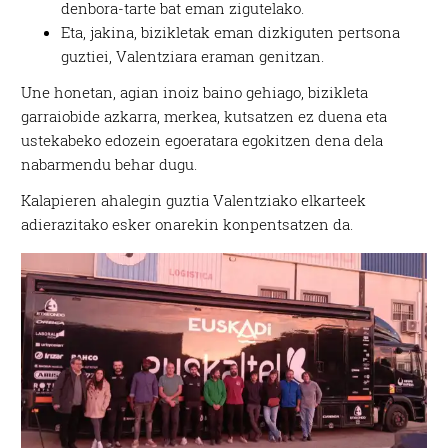
denbora-tarte bat eman zigutelako.
Eta, jakina, bizikletak eman dizkiguten pertsona
guztiei, Valentziara eraman genitzan.
Une honetan, agian inoiz baino gehiago, bizikleta
garraiobide azkarra, merkea, kutsatzen ez duena eta
ustekabeko edozein egoeratara egokitzen dena dela
nabarmendu behar dugu.
Kalapieren ahalegin guztia Valentziako elkarteek
adierazitako esker onarekin konpentsatzen da.