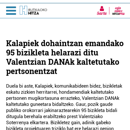
Sartu
Kalapiek dohaintzan emandako
95 bizikleta helarazi ditu
Valentzian DANAk kaltetutako
pertsonentzat
Duela bi aste, Kalapiek, komunikabideen bidez, bizikletak
eskatu zizkien herritarrei, hondamendiak kaltetutako
pertsonen mugikortasuna errazteko, Valentzian DANAk
kaltetutako guneetara bidaltzeko. Gaur, pozik gaude
publiko orokorrari jakinaraztearekin 95 bizikleta bidali
ditugula berehala erabiltzeko prest Valentziako
Soterrenya elkartera. Bizikletez gain, adinik gabeko
bizikleta proiektuaren triziklo bat ere helarazi genion