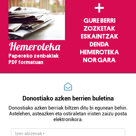
+
GURE BERRI
ZOZKETAK
ESKAINTZAK
Hemeroteka
DENDA
HEMEROTEKA
Papereko zenbakiak
NOR GARA
PDF formatuan
Donostiako azken berrien buletina
Donostiako azken berriak biltzen ditu bi egunean behin.
Astelehen, asteazken eta ostiraletan iristen zaizu posta
elektronikora.