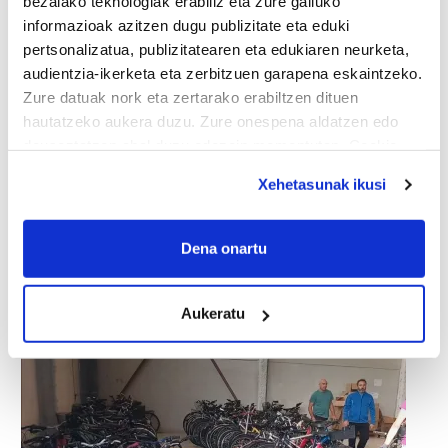
bezalako teknologiak erabiliz eta zure gailuko
informazioak azitzen dugu publizitate eta eduki
pertsonalizatua, publizitatearen eta edukiaren neurketa,
audientzia-ikerketa eta zerbitzuen garapena eskaintzeko.
Zure datuak nork eta zertarako erabiltzen dituen
hautatzeko aukera duzu. Zure onespena aldatzen edo
deuseztatzen ahal duzu edozein momentutan, Cookie
deklaraziotik edo Privacy triggerean klikatuz.
Xehetasunak ikusi
If you allow, we would also like to:
Collect information about your geographical
Dena onartu
location which can be accurate to within several
meters
Aukeratu
Identify your device by actively scanning it for
specific characteristics (fingerprinting)
Find out more about how your personal data is processed
and set your preferences in the
details section
.
Guk eta gure bazkideek zure datu pertsonalak