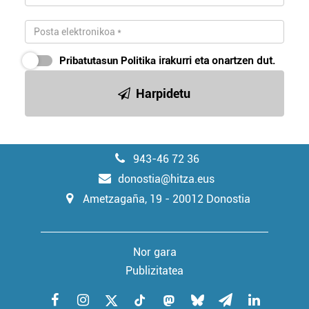
Pribatutasun Politika
irakurri eta onartzen dut.
Harpidetu
943-46 72 36
donostia@hitza.eus
Ametzagaña, 19 - 20012 Donostia
Nor gara
Publizitatea