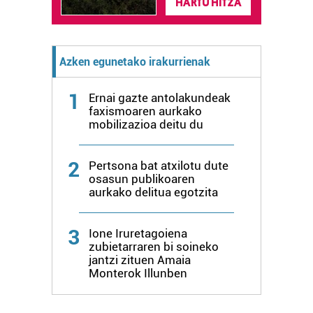
HARTU HITZA
Azken egunetako irakurrienak
1
Ernai gazte antolakundeak
faxismoaren aurkako
mobilizazioa deitu du
2
Pertsona bat atxilotu dute
osasun publikoaren
aurkako delitua egotzita
3
Ione Iruretagoiena
zubietarraren bi soineko
jantzi zituen Amaia
Monterok Illunben