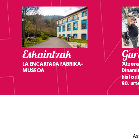
Eskaintzak
Gure
LA ENCARTADA FABRIKA-
'Atzera
MUSEOA
Dinamit
histor
90. ur
As