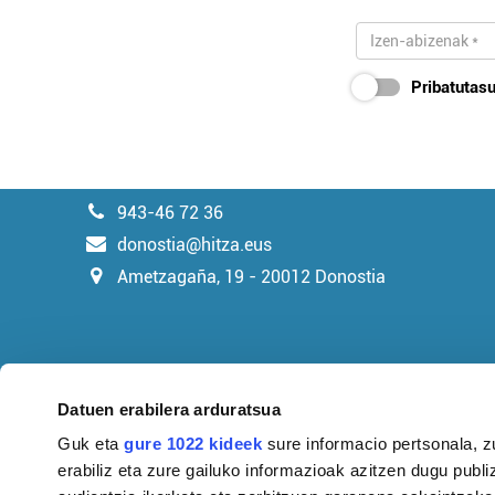
Pribatutasu
943-46 72 36
donostia@hitza.eus
Ametzagaña, 19 - 20012 Donostia
Datuen erabilera arduratsua
Guk eta
gure 1022 kideek
sure informacio pertsonala, z
erabiliz eta zure gailuko informazioak azitzen dugu publiz