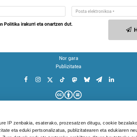
n Politika
irakurri eta onartzen dut.
H
Nor gara
Publizitatea
ure IP zenbakia, esaterako, prozesatzen ditugu, cookie bezalako
itate eta eduki pertsonalizatua, publizitatearen eta edukiaren ne
KUDEAKETA AURRERATUARI