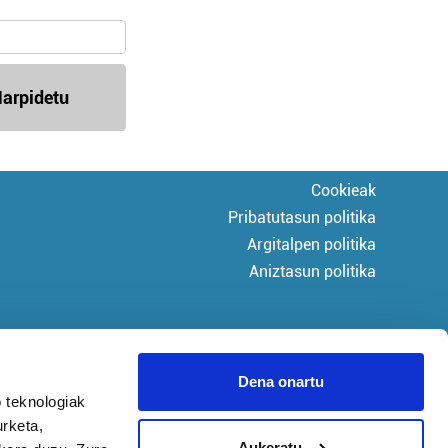
arpidetu
Cookieak
Pribatutasun politika
Argitalpen politika
Aniztasun politika
Dena onartu
 teknologiak
urketa,
Aukeratu