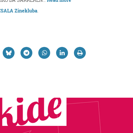
–
SALA Zinekluba
.
MAYO”