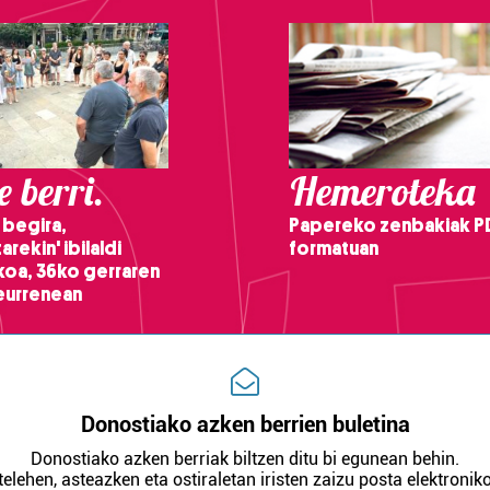
 berri.
Hemeroteka
 begira,
Papereko zenbakiak P
arekin' ibilaldi
formatuan
ikoa, 36ko gerraren
teurrenean
Donostiako azken berrien buletina
Donostiako azken berriak biltzen ditu bi egunean behin.
telehen, asteazken eta ostiraletan iristen zaizu posta elektroniko