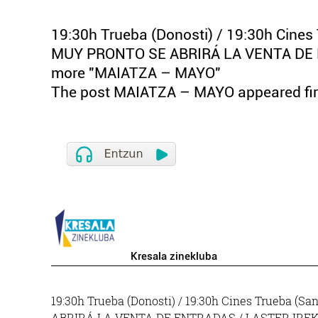
19:30h Trueba (Donosti) / 19:30h Cine
MUY PRONTO SE ABRIRÁ LA VENTA DE 
more "MAIATZA – MAYO"
The post MAIATZA – MAYO appeared fir
Kresala zinekluba
19:30h Trueba (Donosti) / 19:30h Cines Trueba
ABRIRÁ LA VENTA DE ENTRADAS / LASTER IRE