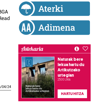
JBGA
Read
Astekaria
Naturak bere
lekua hartu du
Artikutzako
urtegian
2.500 zkia.
6
/
04
/
24
HARTU HITZA