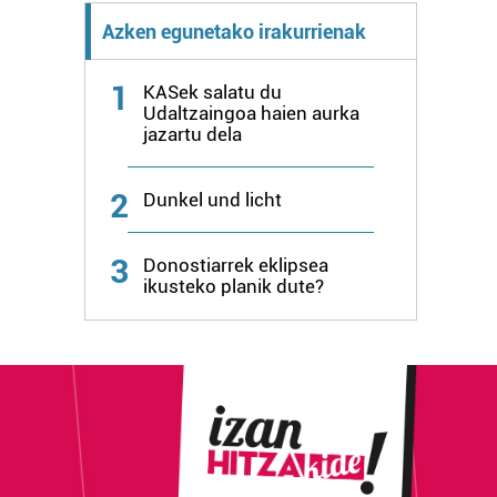
Azken egunetako irakurrienak
1
KASek salatu du
Udaltzaingoa haien aurka
jazartu dela
2
Dunkel und licht
3
Donostiarrek eklipsea
ikusteko planik dute?