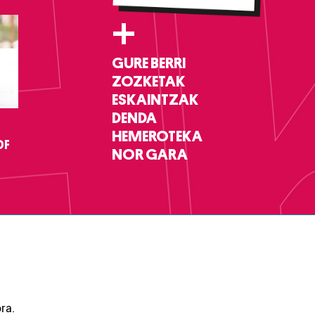
+
GURE BERRI
ZOZKETAK
ESKAINTZAK
DENDA
HEMEROTEKA
DF
NOR GARA
ra.