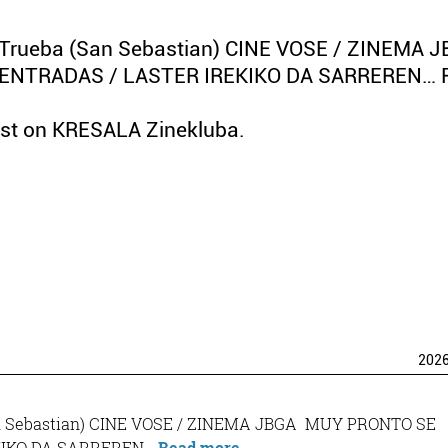
s Trueba (San Sebastian) CINE VOSE / ZINEMA 
ENTRADAS / LASTER IREKIKO DA SARREREN… 
st on KRESALA Zinekluba.
202
 (San Sebastian) CINE VOSE / ZINEMA JBGA MUY PRONTO SE
“MAIATZA
KIKO DA SARREREN…
Read more