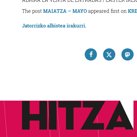
The post
MAIATZA – MAYO
appeared first on
KRE
Jatorrizko albistea irakurri.