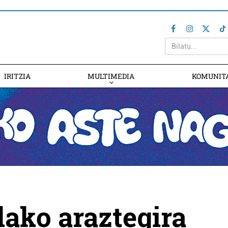
IRITZIA
MULTIMEDIA
KOMUNIT
ako araztegira