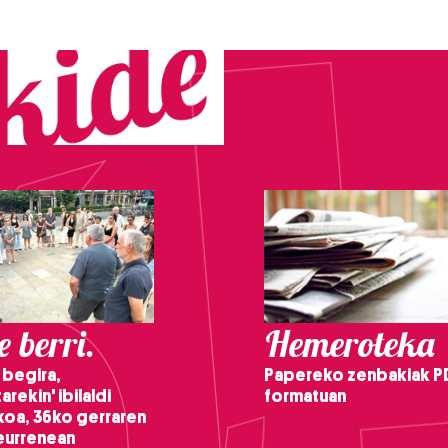
 berri.
Hemeroteka
 begira,
Papereko zenbakiak P
arekin' ibilaldi
formatuan
ikoa, 36ko gerraren
teurrenean