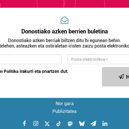
Donostiako azken berrien buletina
Donostiako azken berriak biltzen ditu bi egunean behin.
telehen, asteazken eta ostiraletan iristen zaizu posta elektroniko
n Politika
irakurri eta onartzen dut.
H
Nor gara
Publizitatea