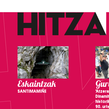
Eskaintzak
Gure
SANTIMAMIÑE
'Atzera
Dinamit
histor
90. ur