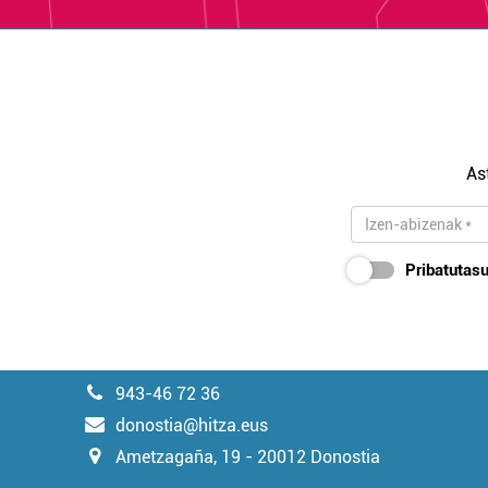
As
Pribatutasu
943-46 72 36
donostia@hitza.eus
Ametzagaña, 19 - 20012 Donostia