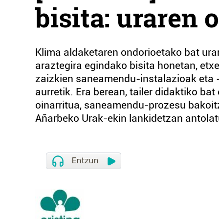
bisita: uraren 
Klima aldaketaren ondorioetako bat urare
araztegira egindako bisita honetan, etxe
zaizkien saneamendu-instalazioak eta -
aurretik. Era berean, tailer didaktiko 
oinarritua, saneamendu-prozesu bakoitz
Añarbeko Urak-ekin lankidetzan antolat