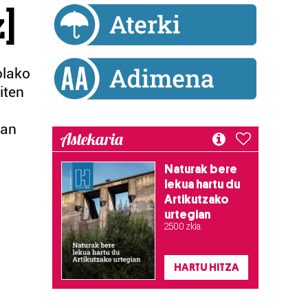
z]
olako
iten
oan
Astekaria
Naturak bere
lekua hartu du
Artikutzako
urtegian
2.500 zkia.
HARTU HITZA