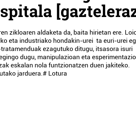
ospitala [gaztelera
n zikloaren aldaketa da, baita hirietan ere. Loi
ko eta industriako hondakin-urei ta euri-urei eg
tratamenduak ezagutuko ditugu, itsasora isuri
bat egingo dugu, manipulazioan eta esperimentazi
ak eskalan nola funtzionatzen duen jakiteko.
utako jarduera.# Lotura