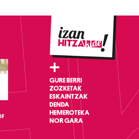
+
GURE BERRI
ZOZKETAK
ESKAINTZAK
DENDA
HEMEROTEKA
DF
NOR GARA