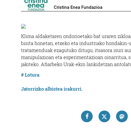
Cristina Enea Fundazioa
Klima aldaketaren ondorioetako bat uraren zikloar
bisita honetan, etxeko eta industriako hondakin-u
tratamenduak ezagutuko ditugu, itsasora isuri aurr
manipulazioan eta esperimentazioan oinarritua,
jakiteko. Añarbeko Urak-ekin lankidetzan antolat
# Lotura
Jatorrizko albistea irakurri.