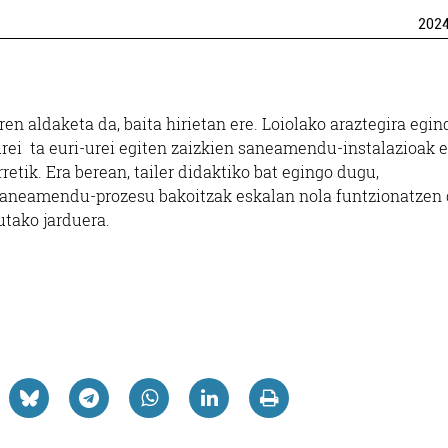
202
en aldaketa da, baita hirietan ere. Loiolako araztegira egi
rei ta euri-urei egiten zaizkien saneamendu-instalazioak e
etik. Era berean, tailer didaktiko bat egingo dugu,
 saneamendu-prozesu bakoitzak eskalan nola funtzionatzen
utako jarduera.