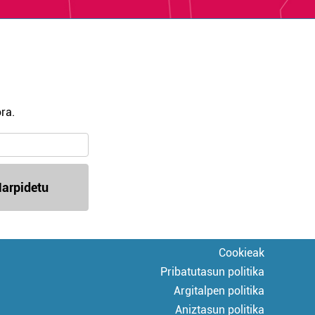
ra.
arpidetu
Cookieak
Pribatutasun politika
Argitalpen politika
Aniztasun politika