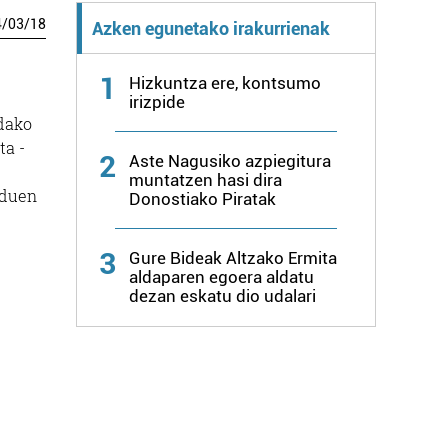
4
/
03
/
18
Azken egunetako irakurrienak
1
Hizkuntza ere, kontsumo
irizpide
ndako
ta -
2
Aste Nagusiko azpiegitura
muntatzen hasi dira
 duen
Donostiako Piratak
3
Gure Bideak Altzako Ermita
aldaparen egoera aldatu
dezan eskatu dio udalari