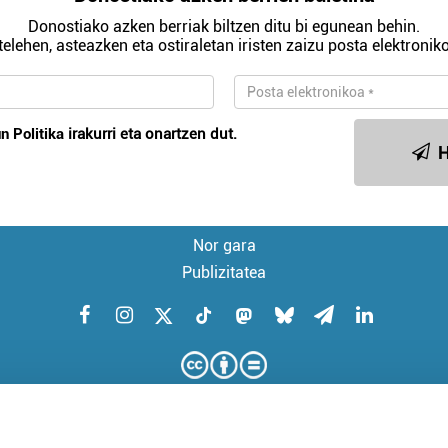
Donostiako azken berriak biltzen ditu bi egunean behin.
telehen, asteazken eta ostiraletan iristen zaizu posta elektroniko
n Politika
irakurri eta onartzen dut.
H
Nor gara
Publizitatea