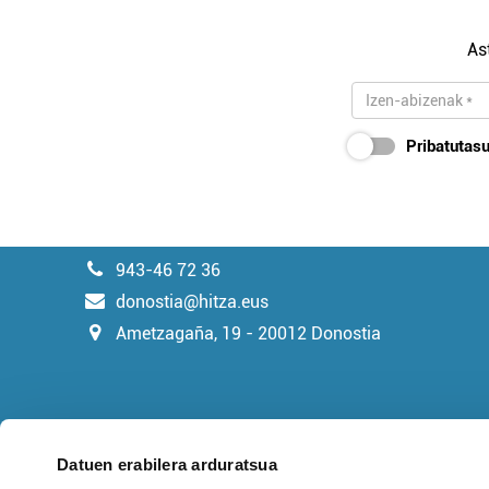
As
Pribatutasu
943-46 72 36
donostia@hitza.eus
Ametzagaña, 19 - 20012 Donostia
Datuen erabilera arduratsua