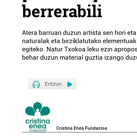
berrerabili
Atera barruan duzun artista sen hori eta
naturalak eta birziklatutako elementuak 
egiteko. Natur Txokoa leku ezin apropos
behar duzun material guztia izango duzu
Cristina Enea Fundazioa