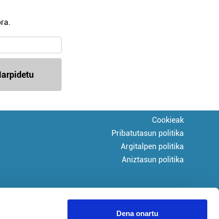
ra.
arpidetu
Cookieak
Pribatutasun politika
Argitalpen politika
Aniztasun politika
Dena onartu