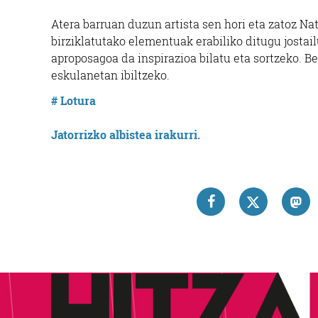
Atera barruan duzun artista sen hori eta zatoz Na
birziklatutako elementuak erabiliko ditugu jostai
aproposagoa da inspirazioa bilatu eta sortzeko. B
eskulanetan ibiltzeko.
# Lotura
Jatorrizko albistea irakurri.