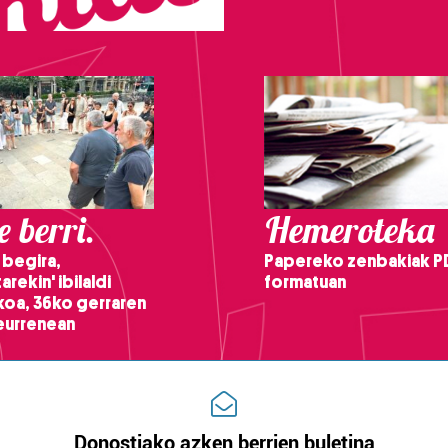
 berri.
Hemeroteka
 begira,
Papereko zenbakiak P
arekin' ibilaldi
formatuan
ikoa, 36ko gerraren
teurrenean
Donostiako azken berrien buletina