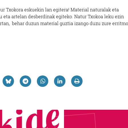
tur Txokora eskuekin lan egitera! Material naturalak eta
lu eta artelan desberdinak egiteko. Natur Txokoa leku ezin
ertan, behar duzun material guztia izango duzu zure erritm