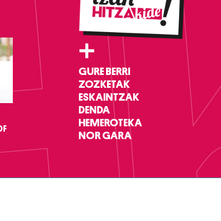
+
GURE BERRI
ZOZKETAK
ESKAINTZAK
DENDA
HEMEROTEKA
DF
NOR GARA