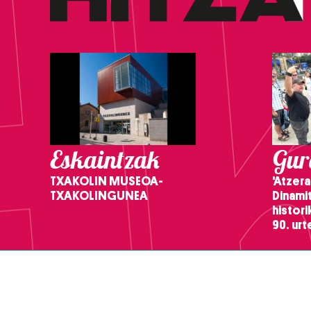
Eskaintzak
Gure
TXAKOLIN MUSEOA-
'Atzera
TXAKOLINGUNEA
Dinamit
histor
90. ur