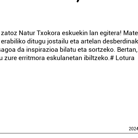
 zatoz Natur Txokora eskuekin lan egitera! Mate
erabiliko ditugu jostailu eta artelan desberdina
agoa da inspirazioa bilatu eta sortzeko. Bertan
 zure erritmora eskulanetan ibiltzeko.# Lotura
202