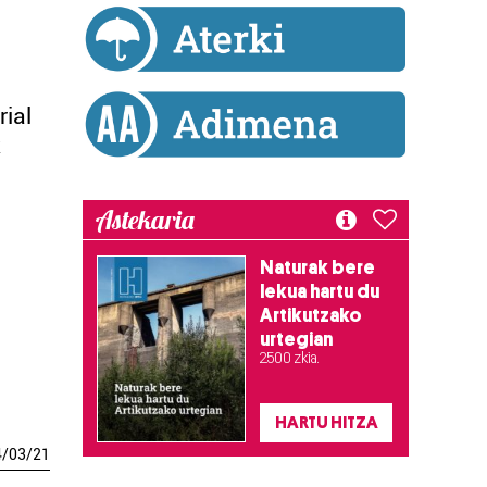
rial
k
,
Astekaria
Naturak bere
lekua hartu du
Artikutzako
urtegian
2.500 zkia.
HARTU HITZA
4
/
03
/
21