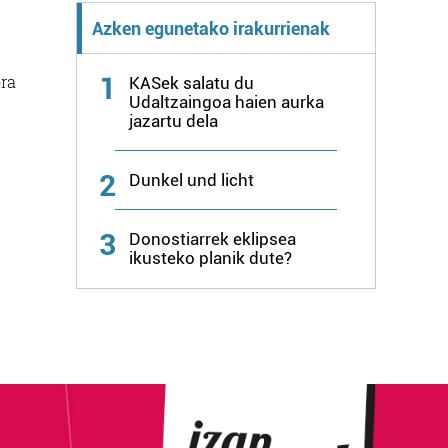
Azken egunetako irakurrienak
1
ora
KASek salatu du
Udaltzaingoa haien aurka
jazartu dela
2
Dunkel und licht
3
Donostiarrek eklipsea
ikusteko planik dute?