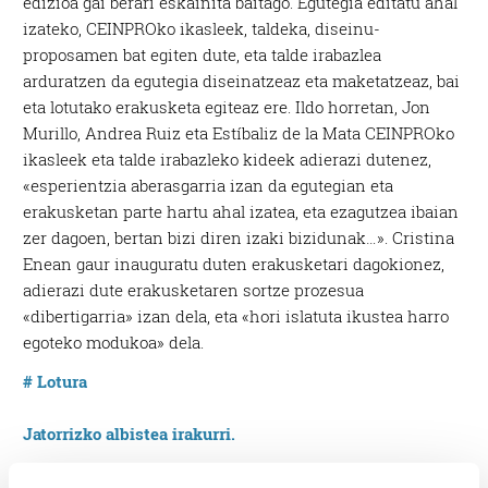
edizioa gai berari eskainita baitago. Egutegia editatu ahal
izateko, CEINPROko ikasleek, taldeka, diseinu-
proposamen bat egiten dute, eta talde irabazlea
arduratzen da egutegia diseinatzeaz eta maketatzeaz, bai
eta lotutako erakusketa egiteaz ere. Ildo horretan, Jon
Murillo, Andrea Ruiz eta Estíbaliz de la Mata CEINPROko
ikasleek eta talde irabazleko kideek adierazi dutenez,
«esperientzia aberasgarria izan da egutegian eta
erakusketan parte hartu ahal izatea, eta ezagutzea ibaian
zer dagoen, bertan bizi diren izaki bizidunak…». Cristina
Enean gaur inauguratu duten erakusketari dagokionez,
adierazi dute erakusketaren sortze prozesua
«dibertigarria» izan dela, eta «hori islatuta ikustea harro
egoteko modukoa» dela.
# Lotura
Jatorrizko albistea irakurri.