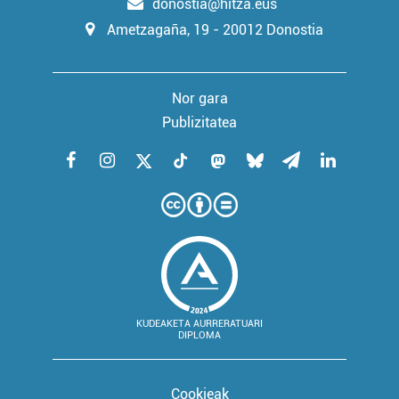
donostia@hitza.eus
Ametzagaña, 19 - 20012 Donostia
Nor gara
Publizitatea
KUDEAKETA AURRERATUARI
DIPLOMA
Cookieak