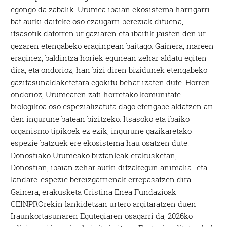
egongo da zabalik. Urumea ibaian ekosistema harrigarri
bat aurki daiteke oso ezaugarri bereziak dituena,
itsasotik datorren ur gaziaren eta ibaitik jaisten den ur
gezaren etengabeko eraginpean baitago. Gainera, mareen
eraginez, baldintza horiek egunean zehar aldatu egiten
dira, eta ondorioz, han bizi diren bizidunek etengabeko
gazitasunaldaketetara egokitu behar izaten dute. Horren
ondorioz, Urumearen zati horretako komunitate
biologikoa oso espezializatuta dago etengabe aldatzen ari
den ingurune batean bizitzeko. Itsasoko eta ibaiko
organismo tipikoek ez ezik, ingurune gazikaretako
espezie batzuek ere ekosistema hau osatzen dute.
Donostiako Urumeako biztanleak erakusketan,
Donostian, ibaian zehar aurki ditzakegun animalia- eta
landare-espezie bereizgarrienak errepasatzen dira.
Gainera, erakusketa Cristina Enea Fundazioak
CEINPROrekin lankidetzan urtero argitaratzen duen
Iraunkortasunaren Egutegiaren osagarri da, 2026ko