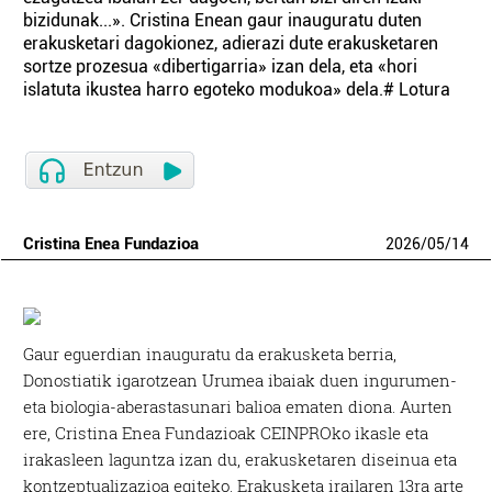
bizidunak...». Cristina Enean gaur inauguratu duten
erakusketari dagokionez, adierazi dute erakusketaren
sortze prozesua «dibertigarria» izan dela, eta «hori
islatuta ikustea harro egoteko modukoa» dela.# Lotura
Cristina Enea Fundazioa
2026
/
05
/
14
Gaur eguerdian inauguratu da erakusketa berria,
Donostiatik igarotzean Urumea ibaiak duen ingurumen-
eta biologia-aberastasunari balioa ematen diona. Aurten
ere, Cristina Enea Fundazioak CEINPROko ikasle eta
irakasleen laguntza izan du, erakusketaren diseinua eta
kontzeptualizazioa egiteko. Erakusketa irailaren 13ra arte