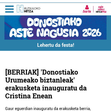
Sartu
Lehertu da festa!
[BERRIAK] 'Donostiako
Urumeako biztanleak'
erakusketa inauguratu da
Cristina Enean
Gaur eguerdian inauguratu da erakusketa berria,