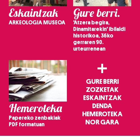
Eskaintzak
Gure berri.
ARKEOLOGIA MUSEOA
'Atzera begira,
Dinamitarekin' ibilaldi
historikoa, 36ko
gerraren 90.
urteurrenean
+
GURE BERRI
ZOZKETAK
ESKAINTZAK
Hemeroteka
DENDA
HEMEROTEKA
Papereko zenbakiak
NOR GARA
PDF formatuan