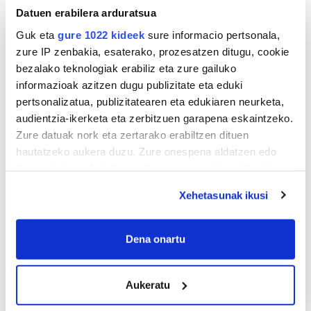
Datuen erabilera arduratsua
Guk eta
gure 1022 kideek
sure informacio pertsonala,
zure IP zenbakia, esaterako, prozesatzen ditugu, cookie
bezalako teknologiak erabiliz eta zure gailuko
informazioak azitzen dugu publizitate eta eduki
pertsonalizatua, publizitatearen eta edukiaren neurketa,
audientzia-ikerketa eta zerbitzuen garapena eskaintzeko.
Zure datuak nork eta zertarako erabiltzen dituen
hautatzeko aukera duzu. Zure onespena aldatzen edo
deuseztatzen ahal duzu edozein momentutan, Cookie
deklaraziotik edo Privacy triggerean klikatuz.
Xehetasunak ikusi
If you allow, we would also like to:
Collect information about your geographical
Dena onartu
location which can be accurate to within several
meters
Aukeratu
Identify your device by actively scanning it for
specific characteristics (fingerprinting)