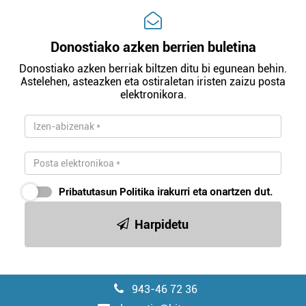
Donostiako azken berrien buletina
Donostiako azken berriak biltzen ditu bi egunean behin.
Astelehen, asteazken eta ostiraletan iristen zaizu posta
elektronikora.
Pribatutasun Politika
irakurri eta onartzen dut.
Harpidetu
943-46 72 36