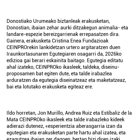
Donostiako Urumeako biztanleak erakusketan,
Donostian, ibaian zehar aurki ditzakegun animalia- eta
landare-espezie bereizgarrienak errepasatzen dira.
Gainera, erakusketa Cristina Enea Fundazioak
CEINPROrekin lankidetzan urtero argitaratzen duen
Iraunkortasunaren Egutegiaren osagarri da, 2026ko
edizioa gai berari eskainita baitago. Egutegia editatu
ahal izateko, CEINPROko ikasleek, taldeka, diseinu-
proposamen bat egiten dute, eta talde irabazlea
arduratzen da egutegia diseinatzeaz eta maketatzeaz,
bai eta lotutako erakusketa egiteaz ere.
Ildo horretan, Jon Murillo, Andrea Ruiz eta Estíbaliz de la
Mata CEINPROko ikasleek eta talde irabazleko kideek
adierazi dutenez, «esperientzia aberasgarria izan da
egutegian eta erakusketan parte hartu ahal izatea, eta
ezagutzea ibaian zer dagoen, bertan bizi diren izaki