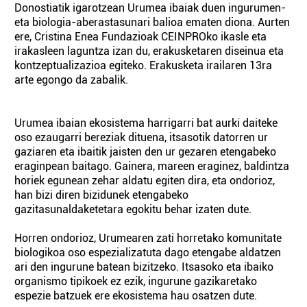
Donostiatik igarotzean Urumea ibaiak duen ingurumen-
eta biologia-aberastasunari balioa ematen diona. Aurten
ere, Cristina Enea Fundazioak CEINPROko ikasle eta
irakasleen laguntza izan du, erakusketaren diseinua eta
kontzeptualizazioa egiteko. Erakusketa irailaren 13ra
arte egongo da zabalik.
Urumea ibaian ekosistema harrigarri bat aurki daiteke
oso ezaugarri bereziak dituena, itsasotik datorren ur
gaziaren eta ibaitik jaisten den ur gezaren etengabeko
eraginpean baitago. Gainera, mareen eraginez, baldintza
horiek egunean zehar aldatu egiten dira, eta ondorioz,
han bizi diren bizidunek etengabeko
gazitasunaldaketetara egokitu behar izaten dute.
Horren ondorioz, Urumearen zati horretako komunitate
biologikoa oso espezializatuta dago etengabe aldatzen
ari den ingurune batean bizitzeko. Itsasoko eta ibaiko
organismo tipikoek ez ezik, ingurune gazikaretako
espezie batzuek ere ekosistema hau osatzen dute.