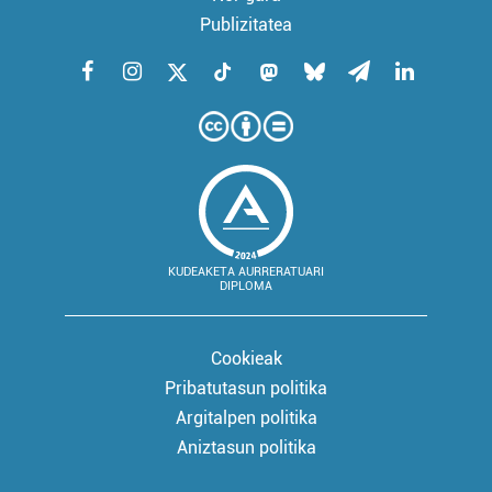
Publizitatea
KUDEAKETA AURRERATUARI
DIPLOMA
Cookieak
Pribatutasun politika
Argitalpen politika
Aniztasun politika