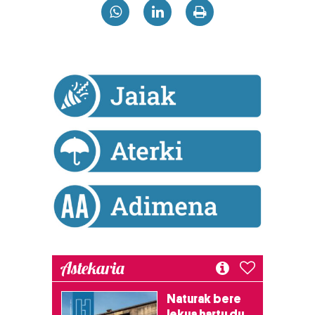
Astekaria
Naturak bere
lekua hartu du