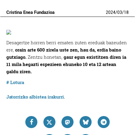
Cristina Enea Fundazioa
2024
/
03
/
18
Desagertze horren berri ematen zuten ereduak bazeuden
ere,
orain arte 600 zirela uste zen, hau da, erdia baino
gutxiago.
Zentzu honetan,
gaur egun existitzen diren ia
11 mila hegazti espezieen ehuneko 10 eta 12 artean
galdu ziren.
# Lotura
Jatorrizko albistea irakurri.