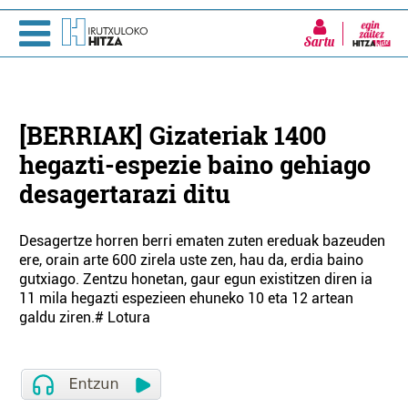
Sartu
[BERRIAK] Gizateriak 1400
hegazti-espezie baino gehiago
desagertarazi ditu
Desagertze horren berri ematen zuten ereduak bazeuden
ere, orain arte 600 zirela uste zen, hau da, erdia baino
gutxiago. Zentzu honetan, gaur egun existitzen diren ia
11 mila hegazti espezieen ehuneko 10 eta 12 artean
galdu ziren.# Lotura