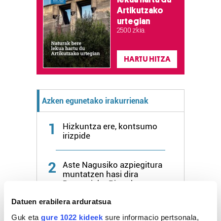
Artikutzako
urtegian
2.500 zkia.
HARTU HITZA
Azken egunetako irakurrienak
1
Hizkuntza ere, kontsumo
irizpide
2
Aste Nagusiko azpiegitura
muntatzen hasi dira
Donostiako Piratak
Datuen erabilera arduratsua
3
Gure Bideak Altzako Ermita
Guk eta
gure 1022 kideek
sure informacio pertsonala,