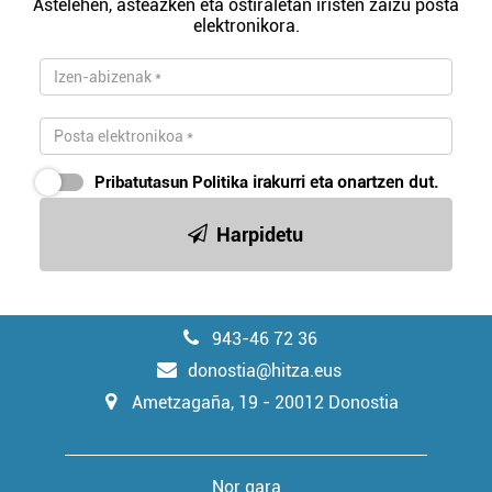
Astelehen, asteazken eta ostiraletan iristen zaizu posta
elektronikora.
Webgune honek cookie propioak eta hirugarrenen cookie-
fitxategiak erabiltzen ditu. Zure esperientzia eta
zerbitzuak hobetzeko asmoz, cookie teknologiaz
baliatzen gara. Ohar hau onartuz gero, teknologia hori
erabiltzeko baimen esplizitua ematen diguzu.
Gehiago
irakurri
Pribatutasun Politika
irakurri eta onartzen dut.
Harpidetu
943-46 72 36
donostia@hitza.eus
Ametzagaña, 19 - 20012 Donostia
Nor gara