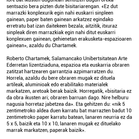
sentsazio bera pizten dute bisitariarengan. «Ez dut
marrazki konplexurik egin nahi euskarri sinpleen
gainean, paper baten gainean arkatzez egindako
erretratu bat izan daitekeen bezala; aitzitik, itxuraz
sinpleak diren marrazkiak egin nahi ditut euskarri
konplexuen gainean, gehienetan erakusketa-espazioaren
gainean», azaldu du Chartamek.
Roberto Chartamek, Salamancako Unibertsitatean Arte
Ederretan lizentziaduna, espazioa eta euskarria obraren
zatitzat hartzearen garrantzia azpimarratzen du.
Horrela, azaldu du bere obraren mugak ez dituela
artileak, aluminioak edo erabilitako materialek
markatzen, aretoak berak baizik. Horregatik, «bisitaria ez
da obra ikusten ari; obraren barruan dago. Nire helburu
nagusia horretaz jabetzea da». Eta gehitzen du: «nik 5
zentimetroko aldea duen karratu bat marrazten badut 10
zentimetroko paper karratu batean, lanaren neurria ez da
5 x 5, baizik eta 10 x 10, lanaren mugak ez dituelako
marrak markatzen, paperak baizik».