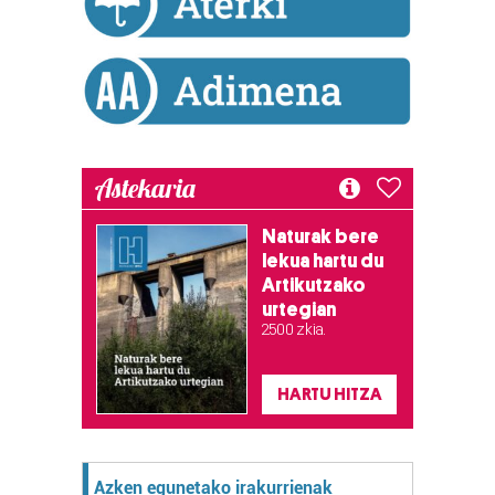
zerbitzuak hobetzeko asmoz, cookie teknologiaz
baliatzen gara. Ohar hau onartuz gero, teknologia hori
erabiltzeko baimen esplizitua ematen diguzu.
Gehiago
irakurri
Astekaria
Naturak bere
lekua hartu du
Artikutzako
urtegian
2.500 zkia.
HARTU HITZA
Azken egunetako irakurrienak