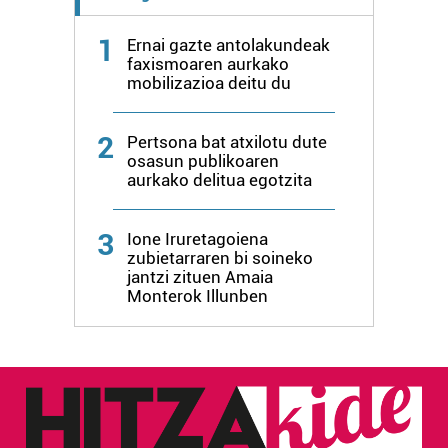
1
Ernai gazte antolakundeak
faxismoaren aurkako
mobilizazioa deitu du
2
Pertsona bat atxilotu dute
osasun publikoaren
aurkako delitua egotzita
3
Ione Iruretagoiena
zubietarraren bi soineko
jantzi zituen Amaia
Monterok Illunben