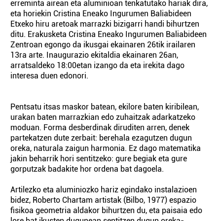
erreminta airean eta aluminioan tenkatutako hariak dira,
eta horiekin Cristina Eneako Ingurumen Baliabideen
Etxeko hiru aretoak marrazki bizigarri handi bihurtzen
ditu. Erakusketa Cristina Eneako Ingurumen Baliabideen
Zentroan egongo da ikusgai ekainaren 26tik irailaren
13ra arte. Inaugurazio ekitaldia ekainaren 26an,
arratsaldeko 18:00etan izango da eta irekita dago
interesa duen edonori.
Pentsatu itsas maskor batean, ekilore baten kiribilean,
urakan baten marrazkian edo zuhaitzak adarkatzeko
moduan. Forma desberdinak diruditen arren, denek
partekatzen dute zerbait: berehala ezagutzen dugun
oreka, naturala zaigun harmonia. Ez dago matematika
jakin beharrik hori sentitzeko: gure begiak eta gure
gorputzak badakite hor ordena bat dagoela.
Artilezko eta aluminiozko hariz egindako instalazioen
bidez, Roberto Chartam artistak (Bilbo, 1977) espazio
fisikoa geometria aldakor bihurtzen du, eta paisaia edo
lore bat ikusten dugunean sentitzen dugun oreka-