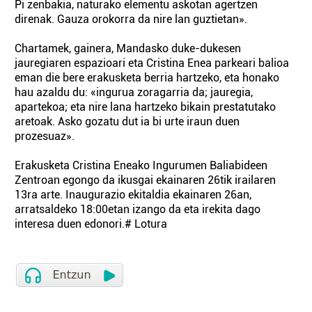
Pi zenbakia, naturako elementu askotan agertzen
direnak. Gauza orokorra da nire lan guztietan».
Chartamek, gainera, Mandasko duke-dukesen
jauregiaren espazioari eta Cristina Enea parkeari balioa
eman die bere erakusketa berria hartzeko, eta honako
hau azaldu du: «ingurua zoragarria da; jauregia,
apartekoa; eta nire lana hartzeko bikain prestatutako
aretoak. Asko gozatu dut ia bi urte iraun duen
prozesuaz».
Erakusketa Cristina Eneako Ingurumen Baliabideen
Zentroan egongo da ikusgai ekainaren 26tik irailaren
13ra arte. Inaugurazio ekitaldia ekainaren 26an,
arratsaldeko 18:00etan izango da eta irekita dago
interesa duen edonori.# Lotura