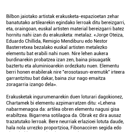
Bilbon jaiotako artistak erakusketa-espazioetan zehar
banatutako artilearekin egindako lerroak ditu bereizgarri,
eta, oraingoan, euskal artisten material bereizgarri batez
hornitu nahi izan du erakusketa: metalaz. «Jorge Oteiza,
Eduardo Chillida, Remigio Mendiburu edo Nestor
Basterretxea bezalako euskal artisten metalezko
elementu bat erabili nahi nuen. Nire lehen aukera
burdinarekin probatzea izan zen, baina pisuagatik
baztertu eta aluminioarekin ordezkatu nuen. Elementu
berri honen erabilerak nire "erosotasun-eremutik” irteera
garrantzitsu bat dakar, baina ziur nago emaitza
zoragarria izango dela».
Erakusketak ingurumenarekin duen loturari dagokionez,
Chartamek bi elementu azpimarratzen ditu: «Lehena
nabarmenagoa da: artilea obren elementu nagusi gisa
erabiltzea. Bigarrena sotilagoa da. Obrak ez dira ausaz
trazatutako lerroak. Bere neurriak erlazioei lotuta daude,
hala nola urrezko proportzioa, Fibonacciren segida edo