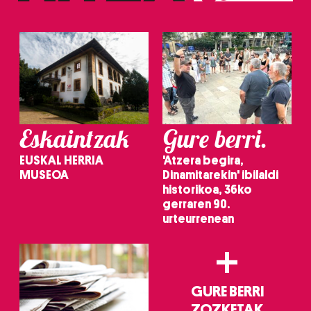
Eskaintzak
Gure berri.
EUSKAL HERRIA
'Atzera begira,
MUSEOA
Dinamitarekin' ibilaldi
historikoa, 36ko
gerraren 90.
urteurrenean
+
GURE BERRI
ZOZKETAK