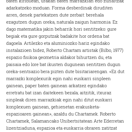
baten kiribilean, urakan baten marrazkian edo zuhaitzak
adarkatzeko moduan. Forma desberdinak diruditen
arren, denek partekatzen dute zerbait: berehala
ezagutzen dugun oreka, naturala zaigun harmonia. Ez
dago matematika jakin beharrik hori sentitzeko: gure
begiak eta gure gorputzak badakite hor ordena bat
dagoela. Artilezko eta aluminiozko hariz egindako
instalazioen bidez, Roberto Chartam artistak (Bilbo, 1977)
espazio fisikoa geometria aldakor bihurtzen du, eta
paisaia edo lore bat ikusten dugunean sentitzen dugun
oreka-sentsazio bera pizten dute bisitariarengan. «Ez dut
marrazki konplexurik egin nahi euskarri sinpleen
gainean, paper baten gainean arkatzez egindako
erretratu bat izan daitekeen bezala; aitzitik, itxuraz
sinpleak diren marrazkiak egin nahi ditut euskarri
konplexuen gainean, gehienetan erakusketa-
espazioaren gainean», azaldu du Chartamek. Roberto
Chartamek, Salamancako Unibertsitatean Arte Ederretan
lizentziaduna, espazioa eta euskarria obraren zatitzat