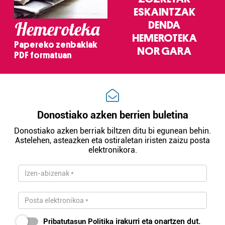
ESKAINTZAK
Hemeroteka
DENDA
HEMEROTEKA
Papereko zenbakiak
NOR GARA
PDF formatuan
Donostiako azken berrien buletina
Donostiako azken berriak biltzen ditu bi egunean behin.
Astelehen, asteazken eta ostiraletan iristen zaizu posta
elektronikora.
Pribatutasun Politika
irakurri eta onartzen dut.