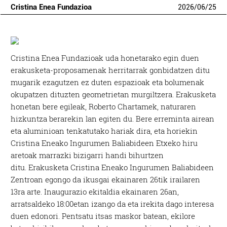
Cristina Enea Fundazioa
2026
/
06
/
25
Cristina Enea Fundazioak uda honetarako egin duen
erakusketa-proposamenak herritarrak gonbidatzen ditu
mugarik ezagutzen ez duten espazioak eta bolumenak
okupatzen dituzten geometrietan murgiltzera. Erakusketa
honetan bere egileak, Roberto Chartamek, naturaren
hizkuntza berarekin lan egiten du. Bere erreminta airean
eta aluminioan tenkatutako hariak dira, eta horiekin
Cristina Eneako Ingurumen Baliabideen Etxeko hiru
aretoak marrazki bizigarri handi bihurtzen
ditu. Erakusketa Cristina Eneako Ingurumen Baliabideen
Zentroan egongo da ikusgai ekainaren 26tik irailaren
13ra arte. Inaugurazio ekitaldia ekainaren 26an,
arratsaldeko 18:00etan izango da eta irekita dago interesa
duen edonori. Pentsatu itsas maskor batean, ekilore