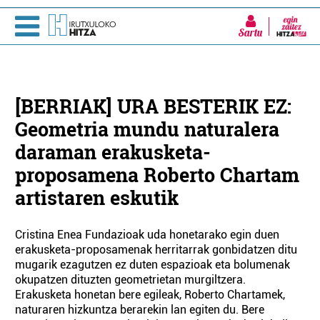
Sartu
[BERRIAK] URA BESTERIK EZ:
Geometria mundu naturalera
daraman erakusketa-
proposamena Roberto Chartam
artistaren eskutik
Cristina Enea Fundazioak uda honetarako egin duen
erakusketa-proposamenak herritarrak gonbidatzen ditu
mugarik ezagutzen ez duten espazioak eta bolumenak
okupatzen dituzten geometrietan murgiltzera.
Erakusketa honetan bere egileak, Roberto Chartamek,
naturaren hizkuntza berarekin lan egiten du. Bere