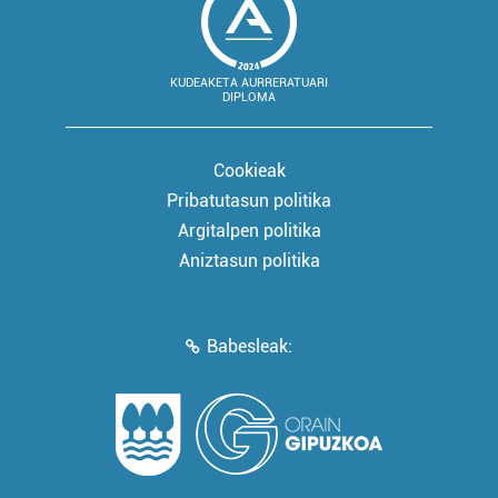
KUDEAKETA AURRERATUARI
DIPLOMA
Cookieak
Pribatutasun politika
Argitalpen politika
Aniztasun politika
Babesleak: