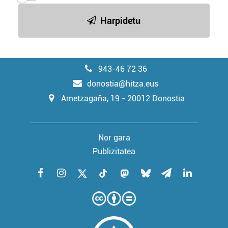
Harpidetu
943-46 72 36
donostia@hitza.eus
Ametzagaña, 19 - 20012 Donostia
Nor gara
Publizitatea