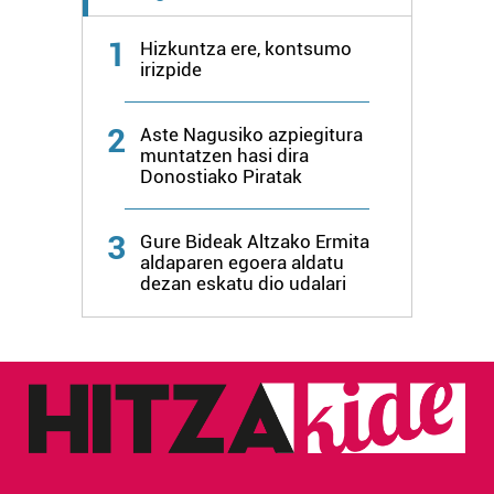
1
Hizkuntza ere, kontsumo
irizpide
2
Aste Nagusiko azpiegitura
muntatzen hasi dira
Donostiako Piratak
3
Gure Bideak Altzako Ermita
aldaparen egoera aldatu
dezan eskatu dio udalari