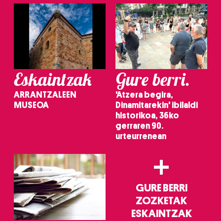
Eskaintzak
Gure berri.
ARRANTZALEEN
'Atzera begira,
MUSEOA
Dinamitarekin' ibilaldi
historikoa, 36ko
gerraren 90.
urteurrenean
+
GURE BERRI
ZOZKETAK
ESKAINTZAK