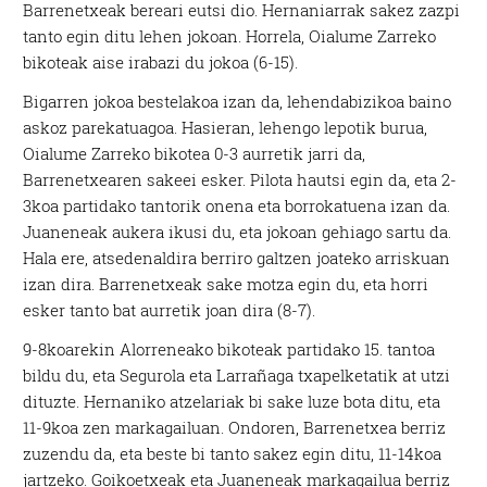
Barrenetxeak bereari eutsi dio. Hernaniarrak sakez zazpi
tanto egin ditu lehen jokoan. Horrela, Oialume Zarreko
bikoteak aise irabazi du jokoa (6-15).
Bigarren jokoa bestelakoa izan da, lehendabizikoa baino
askoz parekatuagoa. Hasieran, lehengo lepotik burua,
Oialume Zarreko bikotea 0-3 aurretik jarri da,
Barrenetxearen sakeei esker. Pilota hautsi egin da, eta 2-
3koa partidako tantorik onena eta borrokatuena izan da.
Juaneneak aukera ikusi du, eta jokoan gehiago sartu da.
Hala ere, atsedenaldira berriro galtzen joateko arriskuan
izan dira. Barrenetxeak sake motza egin du, eta horri
esker tanto bat aurretik joan dira (8-7).
9-8koarekin Alorreneako bikoteak partidako 15. tantoa
bildu du, eta Segurola eta Larrañaga txapelketatik at utzi
dituzte. Hernaniko atzelariak bi sake luze bota ditu, eta
11-9koa zen markagailuan. Ondoren, Barrenetxea berriz
zuzendu da, eta beste bi tanto sakez egin ditu, 11-14koa
jartzeko. Goikoetxeak eta Juaneneak markagailua berriz