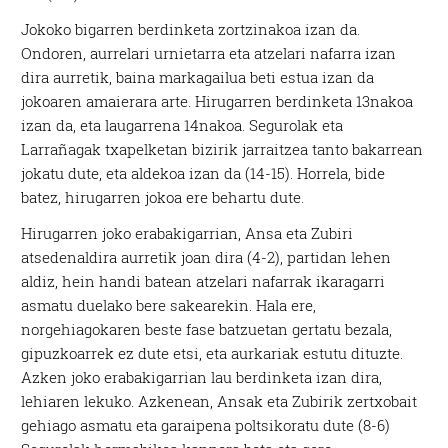
Jokoko bigarren berdinketa zortzinakoa izan da.
Ondoren, aurrelari urnietarra eta atzelari nafarra izan
dira aurretik, baina markagailua beti estua izan da
jokoaren amaierara arte. Hirugarren berdinketa 13nakoa
izan da, eta laugarrena 14nakoa. Segurolak eta
Larrañagak txapelketan bizirik jarraitzea tanto bakarrean
jokatu dute, eta aldekoa izan da (14-15). Horrela, bide
batez, hirugarren jokoa ere behartu dute.
Hirugarren joko erabakigarrian, Ansa eta Zubiri
atsedenaldira aurretik joan dira (4-2), partidan lehen
aldiz, hein handi batean atzelari nafarrak ikaragarri
asmatu duelako bere sakearekin. Hala ere,
norgehiagokaren beste fase batzuetan gertatu bezala,
gipuzkoarrek ez dute etsi, eta aurkariak estutu dituzte.
Azken joko erabakigarrian lau berdinketa izan dira,
lehiaren lekuko. Azkenean, Ansak eta Zubirik zertxobait
gehiago asmatu eta garaipena poltsikoratu dute (8-6)