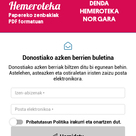
Hemeroteka
DENDA
HEMEROTEKA
Papereko zenbakiak
NOR GARA
PDF formatuan
Donostiako azken berrien buletina
Donostiako azken berriak biltzen ditu bi egunean behin.
Astelehen, asteazken eta ostiraletan iristen zaizu posta
elektronikora.
Pribatutasun Politika
irakurri eta onartzen dut.