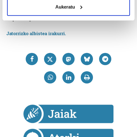
meters
La entrada
Aldabe-Barrenetxea IV.a finalera pasa dira
Aukeratu
Identify your device by actively scanning it for
zuzenean eta Segurola-Larrañaga kanporatuak izan dira
specific characteristics (fingerprinting)
se publicó primero en
Oriamendi 2010
.
Find out more about how your personal data is processed
and set your preferences in the
details section
.
Jatorrizko albistea irakurri.
Guk eta gure bazkideek zure datu pertsonalak
prozesatzen ditugu, zure IP zenbakia, besteak beste,
teknologia erabiliz, cookieak adibidez, iragarki eta eduki
pertsonalizatuak eskaintzeko, iragarkiak eta edukia
neurtzeko, jendeari buruzko informazioa biltzeko eta
produktuak garatzeko. Zure datuak nork eta zertarako
erabiltzen dituen hauta dezakezu.
Bazkide batzuek ez dizute baimenik eskatzen, eta beren
interes komertzial legitimoetan babesten dira. Ikusi gure
bazkideen zerrenda, beren ustez zein helburutarako
duten interes legitimoa eta horren aurka nola egin
dezakezun ikusteko.