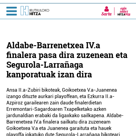
Sartu
Aldabe-Barrenetxea IV.a
finalera pasa dira zuzenean eta
Segurola-Larrañaga
kanporatuak izan dira
Ansa II.a-Zubiri bikoteak, Goikoetxea V.a-Juanenea
izango dituzte aurkari playoffean, eta Ezkurra II.a-
Azpiroz garailearen zain daude finalerdietan
Erremontari-Sagardoaren Txapelketako azken
jardunaldian erabaki da ligaxkako sailkapena. Aldabe-
Barrenetxea IV.a finalera sailkatu dira zuzeneam
Goikoetxea V.a eta Juanenea garaituta eta hauek
playoffa jokatuko dute Segurola-Larrañaga bikoteari