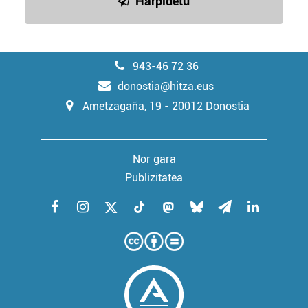
Harpidetu
943-46 72 36
donostia@hitza.eus
Ametzagaña, 19 - 20012 Donostia
Nor gara
Publizitatea