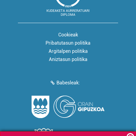
KUDEAKETA AURRERATUARI
DIPLOMA
Cookieak
Pribatutasun politika
Argitalpen politika
Aniztasun politika
Babesleak: