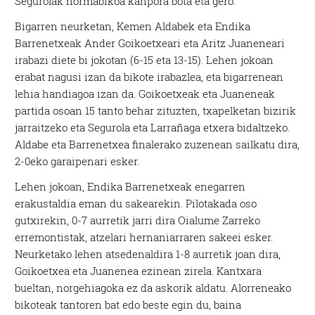
Segurolak hormabikoa kanpora bota eta gero.
Bigarren neurketan, Kemen Aldabek eta Endika
Barrenetxeak Ander Goikoetxeari eta Aritz Juaneneari
irabazi diete bi jokotan (6-15 eta 13-15). Lehen jokoan
erabat nagusi izan da bikote irabazlea, eta bigarrenean
lehia handiagoa izan da. Goikoetxeak eta Juaneneak
partida osoan 15 tanto behar zituzten, txapelketan bizirik
jarraitzeko eta Segurola eta Larrañaga etxera bidaltzeko.
Aldabe eta Barrenetxea finalerako zuzenean sailkatu dira,
2-0eko garaipenari esker.
Lehen jokoan, Endika Barrenetxeak enegarren
erakustaldia eman du sakearekin. Pilotakada oso
gutxirekin, 0-7 aurretik jarri dira Oialume Zarreko
erremontistak, atzelari hernaniarraren sakeei esker.
Neurketako lehen atsedenaldira 1-8 aurretik joan dira,
Goikoetxea eta Juanenea ezinean zirela. Kantxara
bueltan, norgehiagoka ez da askorik aldatu. Alorreneako
bikoteak tantoren bat edo beste egin du, baina