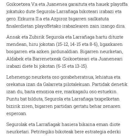
Goikoetxea V.a eta Juanenea garaituta eta hauek playoffa
jokatuko dute Segurola-Larrañaga bikoteari irabazi eta
gero. Ezkurra II.a eta Azpiroz bigarren sailkatuta
finalerdietan playoffetako irabazlearen zain izango dira.
Ansak eta Zubirik Segurola eta Larrañaga hartu dituzte
mendean, hiru jokotan (15-12, 14-15 eta 8-6), ligaxkaren
bosgarren eta azken jardunaldian. Bigarren neurketan,
Aldabek eta Barrenetxeak Goikoetxeari eta Juaneneari
irabazi diete bi jokotan (6-15 eta 13-15).
Lehenengo neurketa oso gorabeheratsua, lehiatua eta
orekatua izan da Galarreta pilotalekuan. Partidak denetik
izan du, baita emozioa ere, markagailu oso estuekin.
Puntu bat bilduta, Segurola eta Larrañaga txapelketan
bizirik ziren, bigarren partidan gertatu behar zenaren
esperoan.
Segurolak eta Larrañagak hasiera bikaina eman diote
neurketari. Petritegiko bikoteak bere estrategia ederki