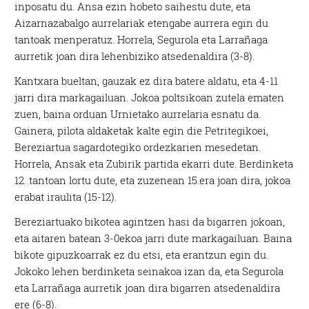
inposatu du. Ansa ezin hobeto saihestu dute, eta
Aizarnazabalgo aurrelariak etengabe aurrera egin du
tantoak menperatuz. Horrela, Segurola eta Larrañaga
aurretik joan dira lehenbiziko atsedenaldira (3-8).
Kantxara bueltan, gauzak ez dira batere aldatu, eta 4-11
jarri dira markagailuan. Jokoa poltsikoan zutela ematen
zuen, baina orduan Urnietako aurrelaria esnatu da.
Gainera, pilota aldaketak kalte egin die Petritegikoei,
Bereziartua sagardotegiko ordezkarien mesedetan.
Horrela, Ansak eta Zubirik partida ekarri dute. Berdinketa
12. tantoan lortu dute, eta zuzenean 15.era joan dira, jokoa
erabat iraulita (15-12).
Bereziartuako bikotea agintzen hasi da bigarren jokoan,
eta aitaren batean 3-0ekoa jarri dute markagailuan. Baina
bikote gipuzkoarrak ez du etsi, eta erantzun egin du.
Jokoko lehen berdinketa seinakoa izan da, eta Segurola
eta Larrañaga aurretik joan dira bigarren atsedenaldira
ere (6-8).