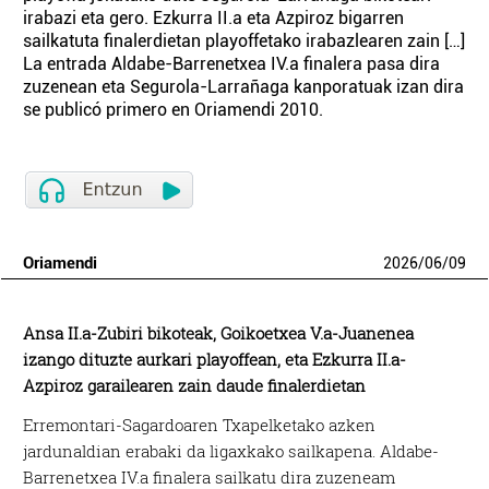
irabazi eta gero. Ezkurra II.a eta Azpiroz bigarren
sailkatuta finalerdietan playoffetako irabazlearen zain […]
La entrada Aldabe-Barrenetxea IV.a finalera pasa dira
zuzenean eta Segurola-Larrañaga kanporatuak izan dira
se publicó primero en Oriamendi 2010.
Oriamendi
2026
/
06
/
09
Ansa II.a-Zubiri bikoteak, Goikoetxea V.a-Juanenea
izango dituzte aurkari playoffean, eta Ezkurra II.a-
Azpiroz garailearen zain daude finalerdietan
Erremontari-Sagardoaren Txapelketako azken
jardunaldian erabaki da ligaxkako sailkapena. Aldabe-
Barrenetxea IV.a finalera sailkatu dira zuzeneam