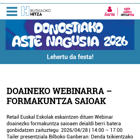
Sartu
Lehertu da festa!
DOAINEKO WEBINARRA –
FORMAKUNTZA SAIOAK
Retail Euskal Eskolak eskaintzen dituen Webinar
doainezko formakuntza saioaen deialdi berri batera
gonbidatzen zaituztegu. 2026/04/28 | 14:00 – 17:00
Tailer presentziala Bilboko Ganberan: Denda txikientzako