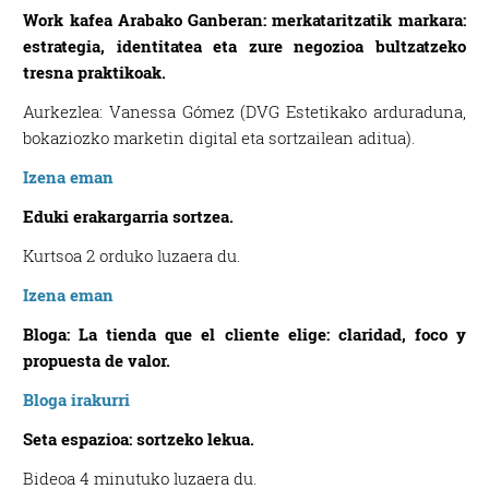
Work kafea Arabako Ganberan: merkataritzatik markara:
estrategia, identitatea eta zure negozioa bultzatzeko
tresna praktikoak.
Aurkezlea: Vanessa Gómez (DVG Estetikako arduraduna,
bokaziozko marketin digital eta sortzailean aditua).
Izena eman
Eduki erakargarria sortzea.
Kurtsoa 2 orduko luzaera du.
Izena eman
Bloga: La tienda que el cliente elige: claridad, foco y
propuesta de valor.
Bloga irakurri
Seta espazioa: sortzeko lekua.
Bideoa 4 minutuko luzaera du.