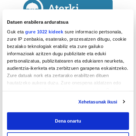
Datuen erabilera arduratsua
Guk eta
gure 1022 kideek
sure informacio pertsonala,
zure IP zenbakia, esaterako, prozesatzen ditugu, cookie
bezalako teknologiak erabiliz eta zure gailuko
informazioak azitzen dugu publizitate eta eduki
Astekaria
pertsonalizatua, publizitatearen eta edukiaren neurketa,
audientzia-ikerketa eta zerbitzuen garapena eskaintzeko.
Naturak bere
Zure datuak nork eta zertarako erabiltzen dituen
lekua hartu du
hautatzeko aukera duzu. Zure onespena aldatzen edo
Artikutzako
deuseztatzen ahal duzu edozein momentutan, Cookie
urtegian
deklaraziotik edo Privacy triggerean klikatuz.
2.500 zkia.
Xehetasunak ikusi
If you allow, we would also like to:
HARTU HITZA
Collect information about your geographical
Dena onartu
location which can be accurate to within several
meters