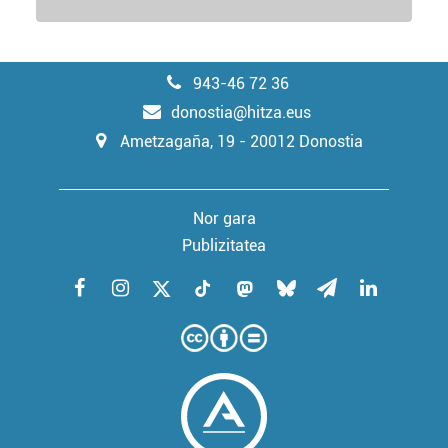
943-46 72 36
donostia@hitza.eus
Ametzagaña, 19 - 20012 Donostia
Nor gara
Publizitatea