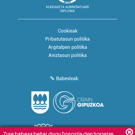
KUDEAKETA AURRERATUARI
DIPLOMA
Cookieak
Pribatutasun politika
Argitalpen politika
Aniztasun politika
Babesleak:
Zure babesa behar dugu Donostia den horretan