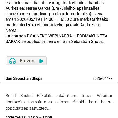
erakusleihoak: baliabide mugatuak eta ideia handiak.
Aurkezlea: Nerea García (Erakusleiho-apaintzailea,
ikusizko merchandising-a eta arte-sorkuntza). Izena
eman 2026/05/19 | 14:30 – 16:30 Zure merkataritzako
marka ulertzeko eta indartzeko gakoak. Aurkezlea:
Nerea…
La entrada DOAINEKO WEBINARRA – FORMAKUNTZA
SAIOAK se publicó primero en San Sebastián Shops.
San Sebastian Shops
2026
/
04
/
22
Retail Euskal Eskolak eskaintzen dituen Webinar
doainezko formakuntza saioaen deialdi berri batera
gonbidatzen zaituztegu.
2026/04/28 | 14:00 – 17:00