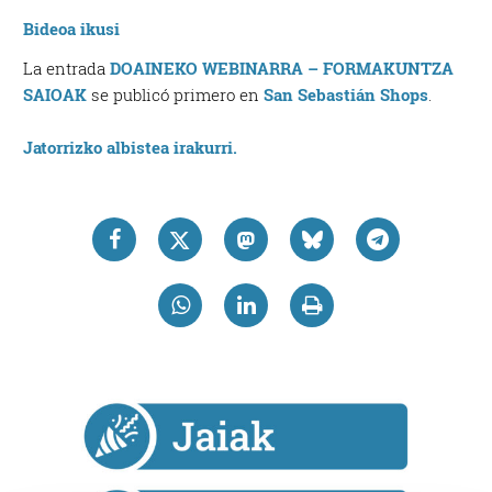
Bideoa ikusi
La entrada
DOAINEKO WEBINARRA – FORMAKUNTZA
SAIOAK
se publicó primero en
San Sebastián Shops
.
Jatorrizko albistea irakurri.