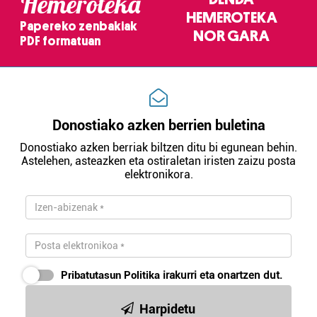
Hemeroteka
HEMEROTEKA
Papereko zenbakiak
NOR GARA
PDF formatuan
Donostiako azken berrien buletina
Donostiako azken berriak biltzen ditu bi egunean behin.
Astelehen, asteazken eta ostiraletan iristen zaizu posta
elektronikora.
Pribatutasun Politika
irakurri eta onartzen dut.
Harpidetu