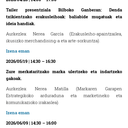
Tailer presentziala Bilboko Ganberan: Denda
txikientzako erakusleihoak: baliabide mugatuak eta
ideia handiak.
Aurkezlea: Nerea García (Erakusleiho-apaintzailea,
ikusizko merchandising-a eta arte-sorkuntza).
Izena eman
2026/05/19 | 14:30 – 16:30
Zure merkataritzako marka ulertzeko eta indartzeko
gakoak.
Aurkezlea: Nerea Matilla (Markaren Garapen
Estrategikoko arduraduna eta marketineko eta
komunikazioko irakaslea).
Izena eman
2026/06/09 | 14:30 – 16:00