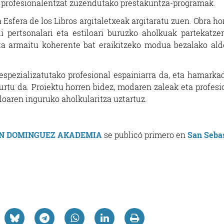
ko profesionalentzat zuzendutako prestakuntza-programak.
a Esfera de los Libros argitaletxeak argitaratu zuen. Obra ho
pertsonalari eta estiloari buruzko aholkuak partekatzen
eta armaitu koherente bat eraikitzeko modua bezalako ald
spezializatutako profesional espainiarra da, eta hamarka
urtu da. Proiektu horren bidez, modaren zaleak eta profesi
iloaren inguruko aholkularitza uztartuz.
UN DOMINGUEZ AKADEMIA
se publicó primero en
San Seba