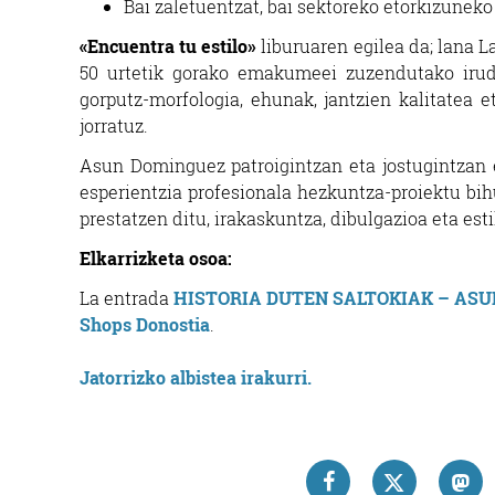
Bai zaletuentzat, bai sektoreko etorkizune
«Encuentra tu estilo»
liburuaren egilea da; lana L
50 urtetik gorako emakumeei zuzendutako irudi 
gorputz-morfologia, ehunak, jantzien kalitatea 
jorratuz.
Asun Dominguez patroigintzan eta jostugintzan e
esperientzia profesionala hezkuntza-proiektu bih
prestatzen ditu, irakaskuntza, dibulgazioa eta est
Elkarrizketa osoa:
La entrada
HISTORIA DUTEN SALTOKIAK – AS
Shops Donostia
.
Jatorrizko albistea irakurri.