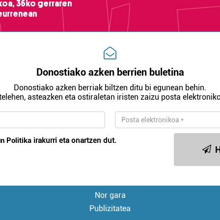
ikoa, 36ko gerraren
teurrenean
Donostiako azken berrien buletina
Donostiako azken berriak biltzen ditu bi egunean behin.
telehen, asteazken eta ostiraletan iristen zaizu posta elektroniko
n Politika
irakurri eta onartzen dut.
H
Nor gara
Publizitatea