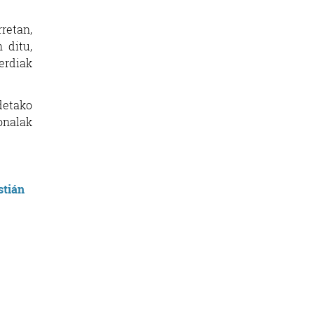
rretan,
 ditu,
erdiak
detako
onalak
stián