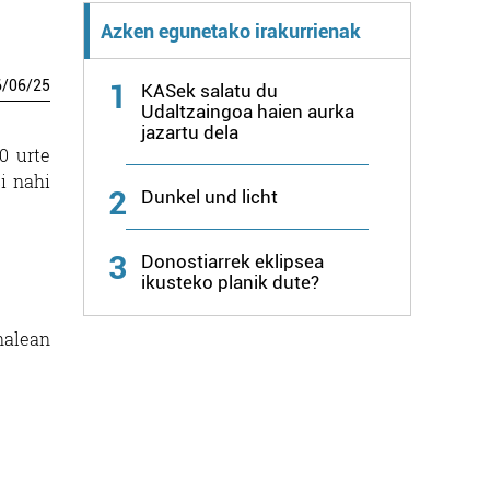
Azken egunetako irakurrienak
6
/
06
/
25
1
KASek salatu du
Udaltzaingoa haien aurka
jazartu dela
0 urte
i nahi
2
Dunkel und licht
3
Donostiarrek eklipsea
ikusteko planik dute?
nalean