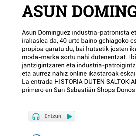
ASUN DOMIN
Asun Dominguez industria-patronista eta
irakaslea da, 40 urte baino gehiagoko 
propioa garatu du, bai hutsetik josten i
moda-marka sortu nahi dutenentzat. Ibil
jantzigintzaren eta industria-patroigi
eta aurrez nahiz online ikastaroak eskai
La entrada HISTORIA DUTEN SALTOKI
primero en San Sebastián Shops Donost