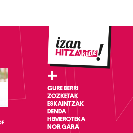
+
GURE BERRI
ZOZKETAK
ESKAINTZAK
DENDA
HEMEROTEKA
DF
NOR GARA