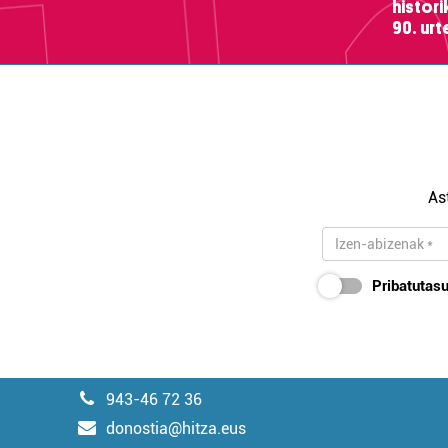
histor
90. ur
As
Pribatutasu
943-46 72 36
donostia@hitza.eus