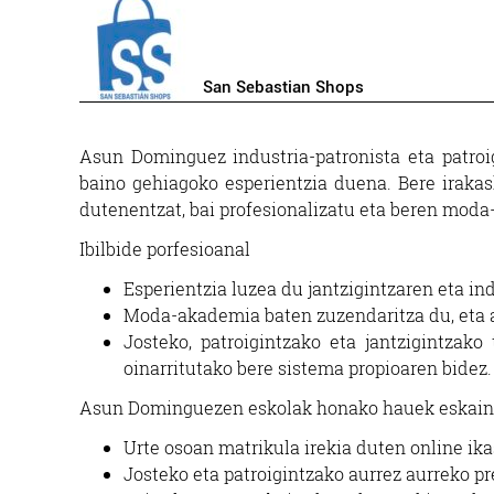
San Sebastian Shops
Asun Dominguez industria-patronista eta patroig
baino gehiagoko esperientzia duena. Bere irakas
dutenentzat, bai profesionalizatu eta beren moda
Ibilbide porfesioanal
Esperientzia luzea du jantzigintzaren eta ind
Moda-akademia baten zuzendaritza du, eta au
Josteko, patroigintzako eta jantzigintzako
oinarritutako bere sistema propioaren bidez.
Asun Dominguezen eskolak honako hauek eskaint
Urte osoan matrikula irekia duten online ika
Josteko eta patroigintzako aurrez aurreko p