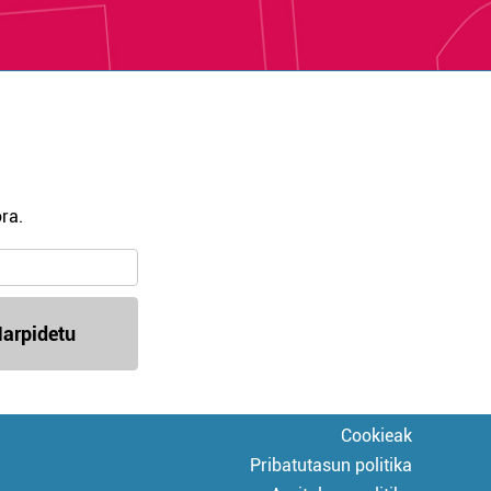
ra.
arpidetu
Cookieak
Pribatutasun politika