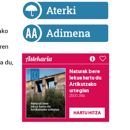
ako
eren
Astekaria
a du,
Naturak bere
lekua hartu du
Artikutzako
urtegian
2.500 zkia.
HARTU HITZA