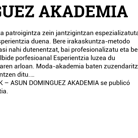
GUEZ AKADEMIA
 patroigintza zein jantzigintzan espezializatut
esperientzia duena. Bere irakaskuntza-metodo
kasi nahi dutenentzat, bai profesionalizatu eta b
bide porfesioanal Esperientzia luzea du
ntzaren arloan. Moda-akademia baten zuzendaritz
ntzen ditu.…
AK – ASUN DOMINGUEZ AKADEMIA se publicó
ia.