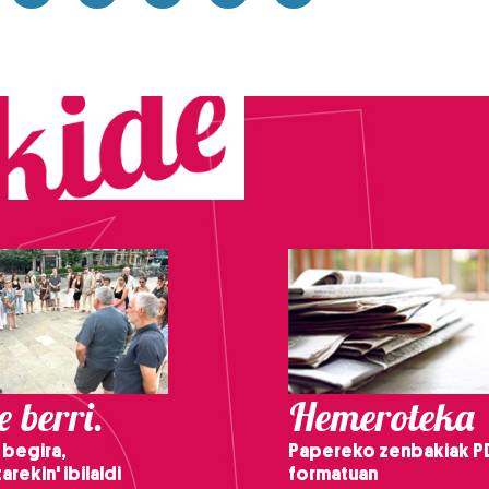
 berri.
Hemeroteka
 begira,
Papereko zenbakiak P
arekin' ibilaldi
formatuan