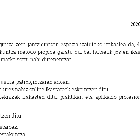
202
intza zein jantzigintzan espezializatutako irakaslea da, 4
kuntza-metodo propioa garatu du, bai hutsetik josten ikas
-marka sortu nahi dutenentzat.
ustria-patroigintzaren arloan.
rrez nahiz online ikastaroak eskaintzen ditu.
 teknikak irakasten ditu, praktikan eta aplikazio profesio
zen ditu:
staroak.
restakuntza.