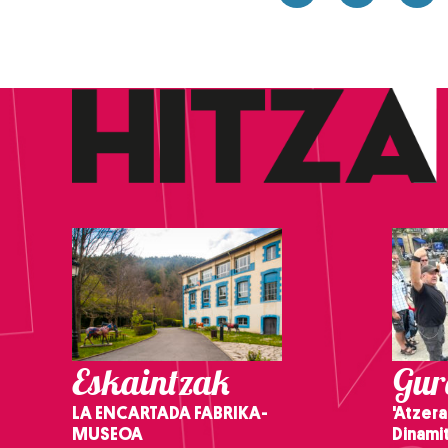
Eskaintzak
Gure
LA ENCARTADA FABRIKA-
'Atzera
MUSEOA
Dinamit