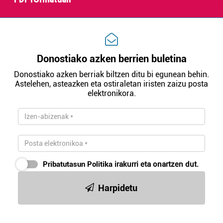
irakurri
Donostiako azken berrien buletina
Donostiako azken berriak biltzen ditu bi egunean behin.
Astelehen, asteazken eta ostiraletan iristen zaizu posta
elektronikora.
Pribatutasun Politika
irakurri eta onartzen dut.
Harpidetu