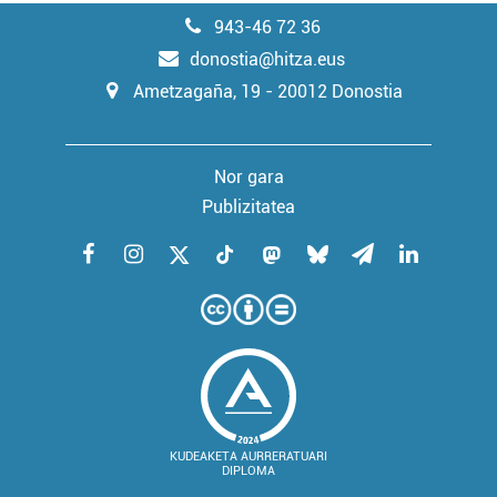
943-46 72 36
donostia@hitza.eus
Ametzagaña, 19 - 20012 Donostia
Nor gara
Publizitatea
KUDEAKETA AURRERATUARI
DIPLOMA