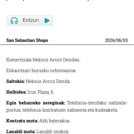
San Sebastian Shops
2026
/
06
/
03
Komertziala Neksus Arcco Dendan.
Eskaintzari buruzko informazioa:
Saltokia:
Neksus Arcco Denda.
Helbidea:
Irun Plaza, 6.
Egin beharreko zereginak:
Telefonia-dendako saltzaile-
postua, telefonia-kontratuen salmenta eta kudeaketa.
Kontratu mota:
Aldi baterakoa.
Lanaldi mota:
Lanaldi osokoa.