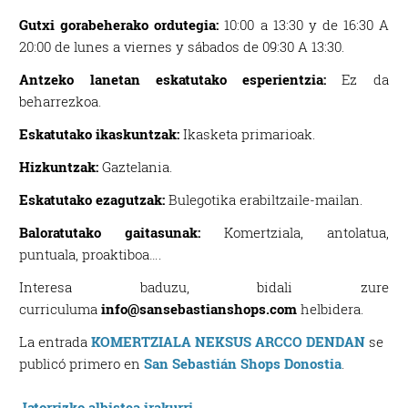
Gutxi gorabeherako ordutegia:
10:00 a 13:30 y de 16:30 A
20:00 de lunes a viernes y sábados de 09:30 A 13:30.
Antzeko lanetan eskatutako esperientzia:
Ez da
beharrezkoa.
Eskatutako ikaskuntzak:
Ikasketa primarioak.
Hizkuntzak:
Gaztelania.
Eskatutako ezagutzak:
Bulegotika erabiltzaile-mailan.
Baloratutako gaitasunak:
Komertziala, antolatua,
puntuala, proaktiboa….
Interesa baduzu, bidali zure
curriculuma
info@sansebastianshops.com
helbidera.
La entrada
KOMERTZIALA NEKSUS ARCCO DENDAN
se
publicó primero en
San Sebastián Shops Donostia
.
Jatorrizko albistea irakurri.