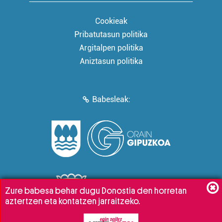
Cookieak
Pribatutasun politika
Argitalpen politika
Aniztasun politika
Babesleak:
Zure babesa behar dugu Donostia den horretan
aztertzen eta kontatzen jarraitzeko.