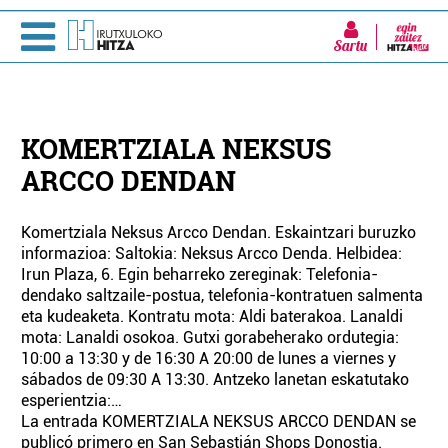
Sartu
KOMERTZIALA NEKSUS
ARCCO DENDAN
Komertziala Neksus Arcco Dendan. Eskaintzari buruzko
informazioa: Saltokia: Neksus Arcco Denda. Helbidea:
Irun Plaza, 6. Egin beharreko zereginak: Telefonia-
dendako saltzaile-postua, telefonia-kontratuen salmenta
eta kudeaketa. Kontratu mota: Aldi baterakoa. Lanaldi
mota: Lanaldi osokoa. Gutxi gorabeherako ordutegia:
10:00 a 13:30 y de 16:30 A 20:00 de lunes a viernes y
sábados de 09:30 A 13:30. Antzeko lanetan eskatutako
esperientzia:…
La entrada KOMERTZIALA NEKSUS ARCCO DENDAN se
publicó primero en San Sebastián Shops Donostia.