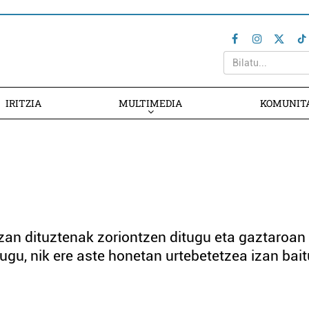
IRITZIA
MULTIMEDIA
KOMUNIT
zan dituztenak zoriontzen ditugu eta gaztaroan
gu, nik ere aste honetan urtebetetzea izan bait