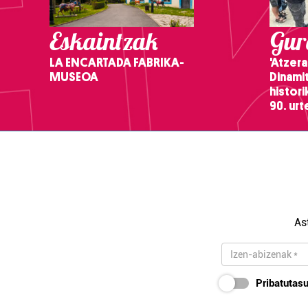
Eskaintzak
Gure
LA ENCARTADA FABRIKA-
'Atzera
MUSEOA
Dinamit
histor
90. ur
As
Pribatutasu