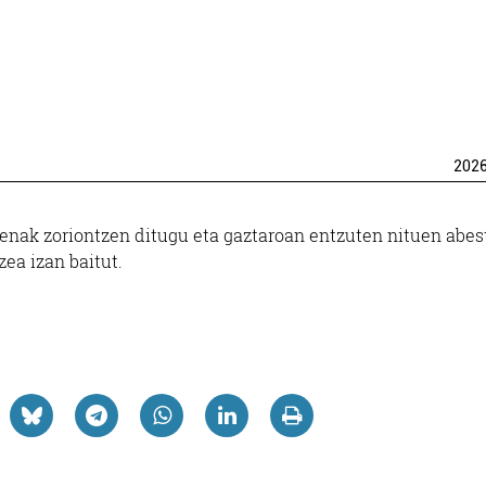
202
enak zoriontzen ditugu eta gaztaroan entzuten nituen abes
zea izan baitut.