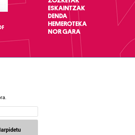
ZOZKETAK
ESKAINTZAK
DENDA
HEMEROTEKA
DF
NOR GARA
ra.
arpidetu