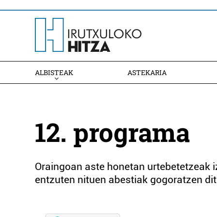
ALBISTEAK
ASTEKARIA
12. programa
Oraingoan aste honetan urtebetetzeak i
entzuten nituen abestiak gogoratzen ditu