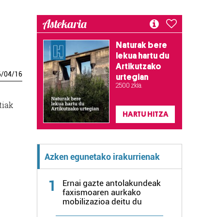
Astekaria
Naturak bere
lekua hartu du
Artikutzako
6
/
04
/
16
urtegian
2.500 zkia.
tiak
HARTU HITZA
Azken egunetako irakurrienak
1
Ernai gazte antolakundeak
faxismoaren aurkako
mobilizazioa deitu du