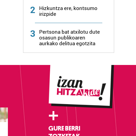
2
Hizkuntza ere, kontsumo
irizpide
3
Pertsona bat atxilotu dute
osasun publikoaren
aurkako delitua egotzita
+
GURE BERRI