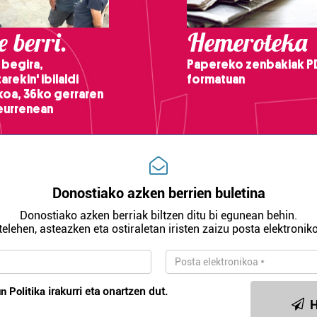
 berri.
Hemeroteka
 begira,
Papereko zenbakiak P
arekin' ibilaldi
formatuan
ikoa, 36ko gerraren
teurrenean
Donostiako azken berrien buletina
Donostiako azken berriak biltzen ditu bi egunean behin.
telehen, asteazken eta ostiraletan iristen zaizu posta elektroniko
n Politika
irakurri eta onartzen dut.
H