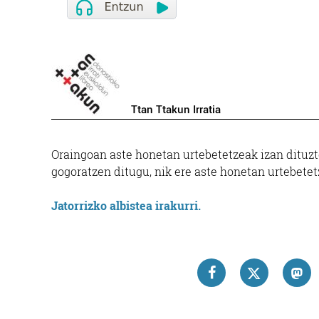
Ttan Ttakun Irratia
Oraingoan aste honetan urtebetetzeak izan dituzt
gogoratzen ditugu, nik ere aste honetan urtebetet
Jatorrizko albistea irakurri.