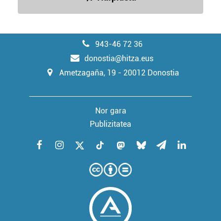
baliatzen gara. Ohar hau onartuz gero, teknologia hori
erabiltzeko baimen esplizitua ematen diguzu.
Gehiago
irakurri
943-46 72 36
donostia@hitza.eus
Ametzagaña, 19 - 20012 Donostia
Nor gara
Publizitatea