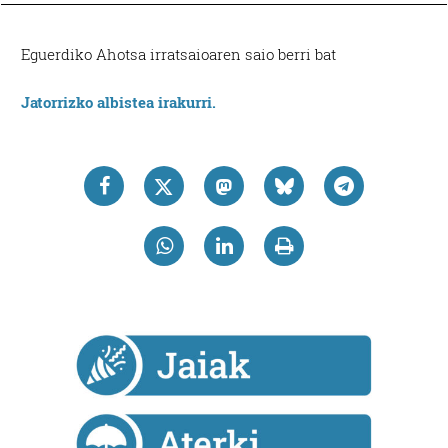
Eguerdiko Ahotsa irratsaioaren saio berri bat
Jatorrizko albistea irakurri.