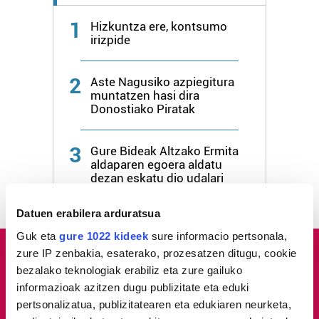
1
Hizkuntza ere, kontsumo
irizpide
2
Aste Nagusiko azpiegitura
muntatzen hasi dira
Donostiako Piratak
3
Gure Bideak Altzako Ermita
aldaparen egoera aldatu
dezan eskatu dio udalari
Datuen erabilera arduratsua
Guk eta
gure 1022 kideek
sure informacio pertsonala,
zure IP zenbakia, esaterako, prozesatzen ditugu, cookie
bezalako teknologiak erabiliz eta zure gailuko
informazioak azitzen dugu publizitate eta eduki
pertsonalizatua, publizitatearen eta edukiaren neurketa,