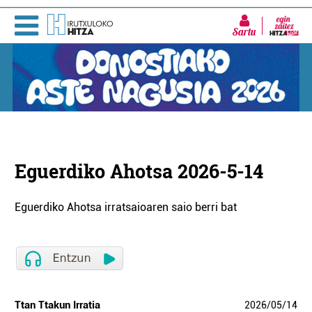
Sartu
Eguerdiko Ahotsa 2026-5-14
Eguerdiko Ahotsa irratsaioaren saio berri bat
Ttan Ttakun Irratia
2026
/
05
/
14