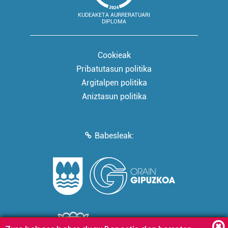
KUDEAKETA AURRERATUARI
DIPLOMA
Cookieak
Pribatutasun politika
Argitalpen politika
Aniztasun politika
Babesleak: