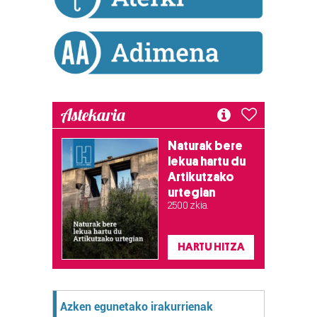
Astekaria
Naturak bere
lekua hartu du
Artikutzako
urtegian
2.500 zkia.
HARTU HITZA
Azken egunetako irakurrienak